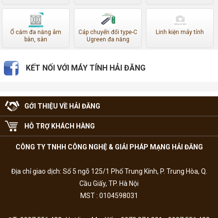
Ổ cắm đa năng âm
Cáp chuyển đổi type-C
Linh kiện máy tính
bàn, sàn
Ugreen đa năng
KẾT NỐI VỚI MÁY TÍNH HẢI ĐĂNG
GỚI THIỆU VỀ HẢI ĐĂNG
HỖ TRỢ KHÁCH HÀNG
CÔNG TY TNHH CÔNG NGHỆ & GIẢI PHÁP MẠNG HẢI ĐĂNG
Địa chỉ giao dịch: Số 5 ngõ 125/1 Phố Trung Kính, P. Trung Hòa, Q.
Cầu Giấy, TP. Hà Nội
MST : 0104598031