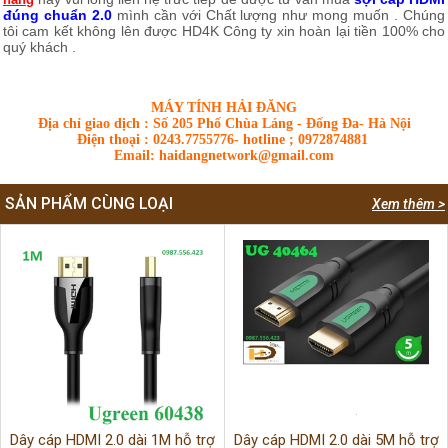
đúng chuẩn 2.0
mình cần với Chất lượng như mong muốn . Chúng
tôi cam kết không lên được HD4K Công ty xin hoàn lại tiền 100% cho
quý khách .
MÁY TÍNH HẢI ĐĂNG
Địa chỉ giao dịch : Số 205 Phố Chùa Láng - Đống Đa- Hà Nội
Điện thoại : 0243.7755776- hotline ; 0972874881
Email: haidangnetwork@gmail.com
SẢN PHẨM CÙNG LOẠI
Xem thêm >
Dây cáp HDMI 2.0 dài 1M hỗ trợ
Dây cáp HDMI 2.0 dài 5M hỗ trợ