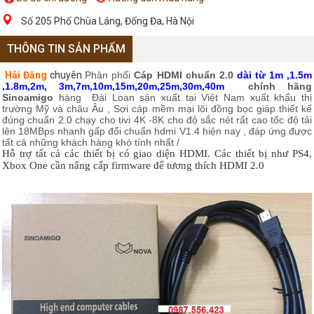
Số 205 Phố Chùa Láng, Đống Đa, Hà Nội
THÔNG TIN SẢN PHẨM
Hải Đăng
chuyên
Phân phối
Cáp HDMI chuẩn 2.0
dài từ 1m ,1.5m
,1.8m,2m, 3m,7m,10m,15m,20m,25m,30m,40m
chính hãng
Sinoamigo
hàng Đài Loan sản xuất tại Việt Nam xuất khẩu thị
trường Mỹ và châu Âu , Sợi cáp mềm mại lõi đồng bọc giáp thiết kế
đúng chuẩn 2.0 chạy cho tivi 4K -8K cho độ sắc nét rất cao tốc độ tải
lên 18MBps nhanh gấp đổi chuẩn hdmi V1.4 hiện nay , đáp ứng được
tất cả những khách hàng khó tính nhất /
Hỗ trợ tất cả các thiết bị có giao diện HDMI. Các thiết bị như PS4,
Xbox One cần nâng cấp firmware để tương thích HDMI 2.0