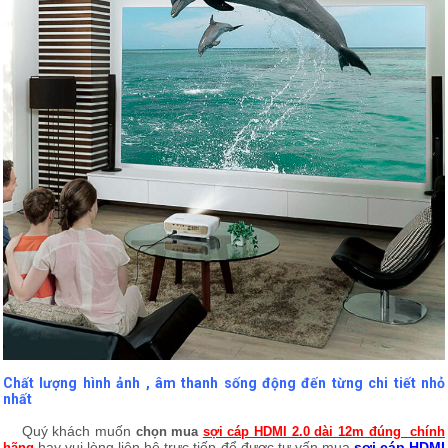
Chất lượng hình ảnh , âm thanh sống động đến từng chi tiết nhỏ
nhất
Quý khách muốn
chọn mua
sợi cáp HDMI 2.0 dài 12m đúng chính
hay vui lòng liên hệ trưc tiếp để được tư vấn mua
sợi cáp HDMI
hãng