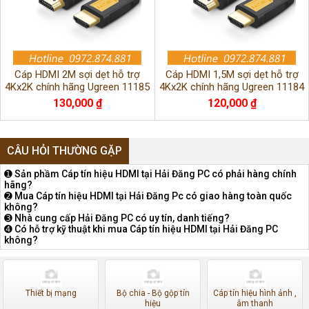
Cáp HDMI 2M sợi dẹt hỗ trợ
Cáp HDMI 1,5M sợi dẹt hỗ trợ
4Kx2K chính hãng Ugreen 11185
4Kx2K chính hãng Ugreen 11184
130,000 ₫
120,000 ₫
CÂU HỎI THƯỜNG GẶP
➊ Sản phầm Cáp tín hiệu HDMI tại Hải Đăng PC có phải hàng chính
hãng?
➋ Mua Cáp tín hiệu HDMI tại Hải Đăng Pc có giao hàng toàn quốc
không?
➌ Nhà cung cấp Hải Đăng PC có uy tín, danh tiếng?
➍ Có hỗ trợ kỹ thuật khi mua Cáp tín hiệu HDMI tại Hải Đăng PC
không?
Thiết bị mạng
Bộ chia - Bộ gộp tín
Cáp tín hiệu hình ảnh ,
hiệu
âm thanh