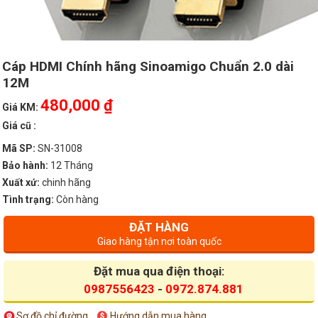
Cáp HDMI Chính hãng Sinoamigo Chuẩn 2.0 dài
12M
480,000 ₫
Giá KM:
Giá cũ :
Mã SP:
SN-31008
Bảo hành:
12 Tháng
Xuất xứ:
chinh hãng
Tình trạng:
Còn hàng
ĐẶT HÀNG
Giao hàng tận nơi toàn quốc
Đặt mua qua điện thoại:
0987556423
-
0972.874.881
Sơ đồ chỉ đường
Hướng dẫn mua hàng