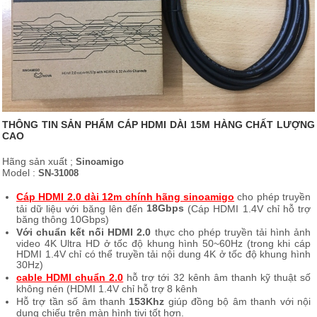
THÔNG TIN SẢN PHẨM CÁP HDMI DÀI 15M HÀNG CHẤT LƯỢNG
CAO
Hãng sản xuất ;
Sinoamigo
Model :
SN-31008
Cáp HDMI 2.0 dài 12m chính hãng sinoamigo
cho phép truyền
18Gbps
tải dữ liệu với băng lên đến
(Cáp HDMI 1.4V chỉ hỗ trợ
băng thông 10Gbps)
Với chuẩn kết nối HDMI 2.0
thực cho phép truyền tải hình ảnh
video 4K Ultra HD ở tốc độ khung hình 50~60Hz (trong khi cáp
HDMI 1.4V chỉ có thể truyền tải nội dung 4K ở tốc độ khung hình
30Hz)
cable HDMI chuẩn 2.0
hỗ trợ tới 32 kênh âm thanh kỹ thuật số
không nén (HDMI 1.4V chỉ hỗ trợ 8 kênh
Hỗ trợ tần số âm thanh
153Khz
giúp đồng bộ âm thanh với nội
dung chiếu trên màn hình tivi tốt hơn.