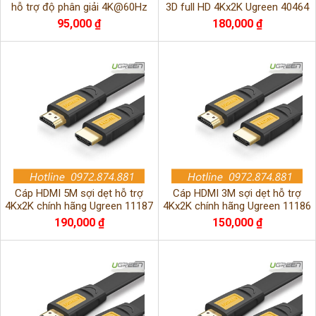
hỗ trợ độ phân giải 4K@60Hz
3D full HD 4Kx2K Ugreen 40464
Ugreen 60438 cao cấp
chính hãng
95,000 ₫
180,000 ₫
Cáp HDMI 5M sợi dẹt hỗ trợ
Cáp HDMI 3M sợi dẹt hỗ trợ
4Kx2K chính hãng Ugreen 11187
4Kx2K chính hãng Ugreen 11186
cao cấp
cao cấp
190,000 ₫
150,000 ₫