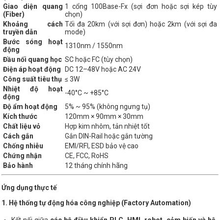
Giao diện quang
1 cổng 100Base-Fx (sợi đơn hoặc sợi kép tùy
(Fiber)
chọn)
Khoảng cách
Tối đa 20km (với sợi đơn) hoặc 2km (với sợi đa
truyền dẫn
mode)
Bước sóng hoạt
1310nm / 1550nm
động
Đầu nối quang học
SC hoặc FC (tùy chọn)
Điện áp hoạt động
DC 12–48V hoặc AC 24V
Công suất tiêu thụ
≤ 3W
Nhiệt độ hoạt
-40°C ~ +85°C
động
Độ ẩm hoạt động
5% ~ 95% (không ngưng tụ)
Kích thước
120mm × 90mm × 30mm
Chất liệu vỏ
Hợp kim nhôm, tản nhiệt tốt
Cách gắn
Gắn DIN-Rail hoặc gắn tường
Chống nhiễu
EMI/RFI, ESD bảo vệ cao
Chứng nhận
CE, FCC, RoHS
Bảo hành
12 tháng chính hãng
Ứng dụng thực tế
1. Hệ thống tự động hóa công nghiệp (Factory Automation)