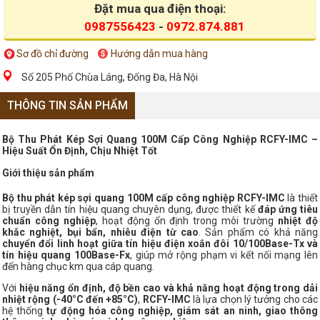
Đặt mua qua điện thoại:
0987556423
-
0972.874.881
Sơ đồ chỉ đường
Hướng dẫn mua hàng
Số 205 Phố Chùa Láng, Đống Đa, Hà Nội
THÔNG TIN SẢN PHẨM
Bộ Thu Phát Kép Sợi Quang 100M Cấp Công Nghiệp RCFY-IMC –
Hiệu Suất Ổn Định, Chịu Nhiệt Tốt
Giới thiệu sản phẩm
Bộ thu phát kép sợi quang 100M cấp công nghiệp RCFY-IMC
là thiết
bị truyền dẫn tín hiệu quang chuyên dụng, được thiết kế
đáp ứng tiêu
chuẩn công nghiệp
, hoạt động ổn định trong môi trường
nhiệt độ
khắc nghiệt, bụi bẩn, nhiễu điện từ cao
. Sản phẩm có khả năng
chuyển đổi linh hoạt giữa tín hiệu điện xoắn đôi 10/100Base-Tx và
tín hiệu quang 100Base-Fx
, giúp mở rộng phạm vi kết nối mạng lên
đến hàng chục km qua cáp quang.
Với
hiệu năng ổn định, độ bền cao và khả năng hoạt động trong dải
nhiệt rộng (-40°C đến +85°C)
,
RCFY-IMC
là lựa chọn lý tưởng cho các
hệ thống
tự động hóa công nghiệp, giám sát an ninh, giao thông