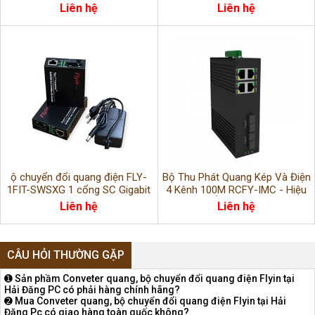
25Km, bước sóng
TX1310nm/RX1310nm | Truyền
Liên hệ
Liên hệ
TX1310nm/RX1310nm
xa 25Km
ộ chuyển đổi quang điện FLY-
Bộ Thu Phát Quang Kép Và Điện
1FIT-SWSXG 1 cổng SC Gigabit
4 Kênh 100M RCFY-IMC - Hiệu
10/100/1000Mbps | Truyền xa
Suất Cao, Ổn Định Công Nghiệp
Liên hệ
Liên hệ
25Km
CÂU HỎI THƯỜNG GẶP
➊ Sản phầm Conveter quang, bộ chuyển đổi quang điện Flyin tại
Hải Đăng PC có phải hàng chính hãng?
➋ Mua Conveter quang, bộ chuyển đổi quang điện Flyin tại Hải
Đăng Pc có giao hàng toàn quốc không?