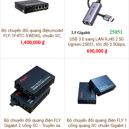
Bộ chuyển đổi quang điện,model
FLY-1F4TC-SWDXG, chuẩn SC,
USB 3.0 sang LAN RJ45 2.5G
sợi đôi, 1000M Single mode, 1
1,400,000 ₫
Ugreen 25051, tốc độ 2.5Gbps,
cổng quang,
kết nối ổn định, dùng cho laptop,
690,000 ₫
PC
Bộ chuyển đổi quang điện FLY
Bộ chuyển đổi quang điện FLY 1
Gigabit 2 cổng SC - Truyền xa
cổng quang SC chuẩn Gigabit |