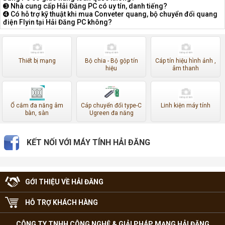
➌ Nhà cung cấp Hải Đăng PC có uy tín, danh tiếng?
➍ Có hỗ trợ kỹ thuật khi mua Conveter quang, bộ chuyển đổi quang
điện Flyin tại Hải Đăng PC không?
Thiết bị mạng
Bộ chia - Bộ gộp tín
Cáp tín hiệu hình ảnh ,
hiệu
âm thanh
Ổ cắm đa năng âm
Cáp chuyển đổi type-C
Linh kiện máy tính
bàn, sàn
Ugreen đa năng
KẾT NỐI VỚI MÁY TÍNH HẢI ĐĂNG
GỚI THIỆU VỀ HẢI ĐĂNG
HỖ TRỢ KHÁCH HÀNG
CÔNG TY TNHH CÔNG NGHỆ & GIẢI PHÁP MẠNG HẢI ĐĂNG