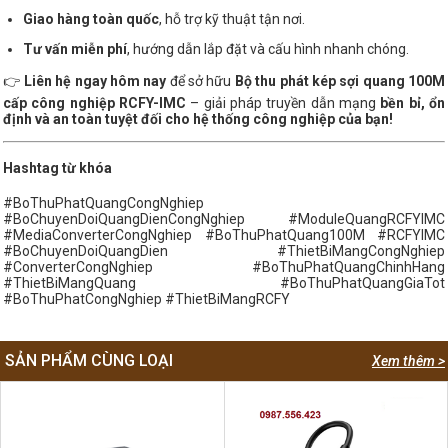
Giao hàng toàn quốc
, hỗ trợ kỹ thuật tận nơi.
Tư vấn miễn phí
, hướng dẫn lắp đặt và cấu hình nhanh chóng.
👉
Liên hệ ngay hôm nay
để sở hữu
Bộ thu phát kép sợi quang 100M
cấp công nghiệp RCFY-IMC
– giải pháp truyền dẫn mạng
bền bỉ, ổn
định và an toàn tuyệt đối cho hệ thống công nghiệp của bạn!
Hashtag từ khóa
#BoThuPhatQuangCongNghiep
#BoChuyenDoiQuangDienCongNghiep #ModuleQuangRCFYIMC
#MediaConverterCongNghiep #BoThuPhatQuang100M #RCFYIMC
#BoChuyenDoiQuangDien #ThietBiMangCongNghiep
#ConverterCongNghiep #BoThuPhatQuangChinhHang
#ThietBiMangQuang #BoThuPhatQuangGiaTot
#BoThuPhatCongNghiep #ThietBiMangRCFY
SẢN PHẨM CÙNG LOẠI
Xem thêm >