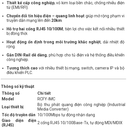
Thiết kế cấp công nghiệp
, vỏ kim loại bền chắc, chống nhiễu điện
từ (EMI/RFI).
Chuyển đổi tín hiệu điện – quang linh hoạt
giúp mở rộng phạm vi
truyền dẫn mạng lên đến
20km
.
Hỗ trợ hai cổng RJ45 10/100M
, tiện lợi cho việc kết nối nhiều thiết
bị đồng thời.
Hoạt động ổn định trong môi trường khắc nghiệt
, dải nhiệt độ
rộng.
Gắn DIN-Rail dễ dàng
, phù hợp cho tủ điện và hệ thống điều khiển
công nghiệp.
Tương thích cao
với nhiều thiết bị mạng, switch, camera IP và bộ
điều khiển PLC.
Thông số kỹ thuật
Thông số
Chi tiết
Model
RCFY-IMC
Bộ thu phát quang điện công nghiệp (Industrial
Loại thiết bị
Media Converter)
Tốc độ truyền dẫn
10/100Mbps tự động nhận dạng
Giao diện điện
2 cổng RJ45 10/100Base-Tx, tự động MDI/MDIX
(RJ45)