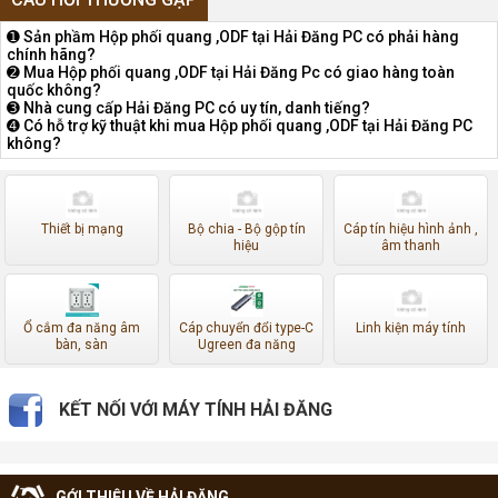
➊ Sản phầm Hộp phối quang ,ODF tại Hải Đăng PC có phải hàng
chính hãng?
➋ Mua Hộp phối quang ,ODF tại Hải Đăng Pc có giao hàng toàn
quốc không?
➌ Nhà cung cấp Hải Đăng PC có uy tín, danh tiếng?
➍ Có hỗ trợ kỹ thuật khi mua Hộp phối quang ,ODF tại Hải Đăng PC
không?
Thiết bị mạng
Bộ chia - Bộ gộp tín
Cáp tín hiệu hình ảnh ,
hiệu
âm thanh
Ổ cắm đa năng âm
Cáp chuyển đổi type-C
Linh kiện máy tính
bàn, sàn
Ugreen đa năng
KẾT NỐI VỚI MÁY TÍNH HẢI ĐĂNG
GỚI THIỆU VỀ HẢI ĐĂNG