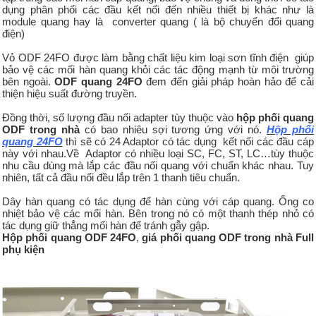
dụng phân phối các đầu kết nối đến nhiều thiết bị khác như là
module quang hay là converter quang ( là bộ chuyển đổi quang
điện)
Vỏ ODF 24FO được làm bằng chất liệu kim loại sơn tĩnh điện giúp
bảo vệ các mối hàn quang khỏi các tác động mạnh từ môi trường
bên ngoài.
ODF quang 24FO
đem đến giải pháp hoàn hảo để cải
thiện hiệu suất đường truyền.
Đồng thời, số lượng đầu nối adapter tùy thuộc vào
hộp phối quang
ODF trong nhà
có bao nhiêu sợi tương ứng với nó.
Hộp phối
quang 24FO
thì sẽ có 24 Adaptor có tác dụng kết nối các đầu cáp
này với nhau.Về Adaptor có nhiều loại SC, FC, ST, LC…tùy thuộc
nhu cầu dùng mà lắp các đầu nối quang với chuẩn khác nhau. Tuy
nhiên, tất cả đầu nối đều lắp trên 1 thanh tiêu chuẩn.
Dây hàn quang có tác dụng để hàn cùng với cáp quang. Ống co
nhiệt bảo vệ các mối hàn. Bên trong nó có một thanh thép nhỏ có
tác dụng giữ thẳng mối hàn để tránh gẫy gập.
Hộp phối quang ODF 24FO
,
giá phối quang ODF trong nhà Full
phụ kiện