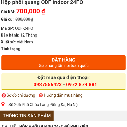
Hộp phối quang ODF indoor 24FO
700,000 ₫
Giá KM:
Giá cũ :
800,000 ₫
Mã SP:
ODF-24FO
Bảo hành:
12 Tháng
Xuất xứ:
Việt Nam
Tình trạng:
ĐẶT HÀNG
Giao hàng tận nơi toàn quốc
Đặt mua qua điện thoại:
0987556423
-
0972.874.881
Sơ đồ chỉ đường
Hướng dẫn mua hàng
Số 205 Phố Chùa Láng, Đống Đa, Hà Nội
THÔNG TIN SẢN PHẨM
CHI TIẾT HỘP PHỐI QUANG 24FO ĐỦ PHỤ KIỆN