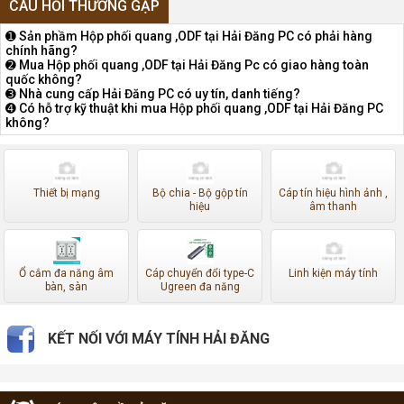
CÂU HỎI THƯỜNG GẶP
➊ Sản phầm Hộp phối quang ,ODF tại Hải Đăng PC có phải hàng
chính hãng?
➋ Mua Hộp phối quang ,ODF tại Hải Đăng Pc có giao hàng toàn
quốc không?
➌ Nhà cung cấp Hải Đăng PC có uy tín, danh tiếng?
➍ Có hỗ trợ kỹ thuật khi mua Hộp phối quang ,ODF tại Hải Đăng PC
không?
Thiết bị mạng
Bộ chia - Bộ gộp tín
Cáp tín hiệu hình ảnh ,
hiệu
âm thanh
Ổ cắm đa năng âm
Cáp chuyển đổi type-C
Linh kiện máy tính
bàn, sàn
Ugreen đa năng
KẾT NỐI VỚI MÁY TÍNH HẢI ĐĂNG