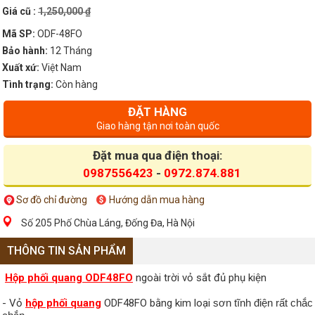
Giá cũ :
1,250,000 ₫
Mã SP:
ODF-48FO
Bảo hành:
12 Tháng
Xuất xứ:
Việt Nam
Tình trạng:
Còn hàng
ĐẶT HÀNG
Giao hàng tận nơi toàn quốc
Đặt mua qua điện thoại:
0987556423
-
0972.874.881
Sơ đồ chỉ đường
Hướng dẫn mua hàng
Số 205 Phố Chùa Láng, Đống Đa, Hà Nội
THÔNG TIN SẢN PHẨM
Hộp phối quang ODF48FO
ngoài trời vỏ sắt đủ phụ kiện
- Vỏ
hộp phối quang
ODF48FO bằng kim loại
sơn tĩnh điện rất chắc