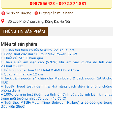
0987556423
-
0972.874.881
Sơ đồ chỉ đường
Hướng dẫn mua hàng
Số 205 Phố Chùa Láng, Đống Đa, Hà Nội
THÔNG TIN SẢN PHẨM
Miêu tả sản phẩm
+ Tuân thủ theo chuẩn ATX12V V2.3 của Intel
+ Công suất cực đại : Output Max Power: 375W
+ Thiết kế P-PFC hiệu quả
+ Hiệu suất làm việc cao (>70%) khi làm việc ở chế độ full load
230VAC/50Hz.
+ Hỗ trợ cho các loại CPU Intel & AMD Dual Core
+ Quạt làm mát loại 12 cm
+ Jack cắm nguồn 24 chân cho Mainboard & Jack nguồn SATA cho
HDD
+ 100% Hi-pot test (Kiểm tra khả năng cách điện & phòng chống
phóng điện)
+ 100% Burn-in test (Kiểm tra tính ổn định của các linh kiện khi chạy
trong môi trường nhiệt độ cao > 45 độ C)
+ Tuổi thọ: MTBF(Mean Time Between Failure) ≥ 50,000 giờ trong
điều kiện 25oC