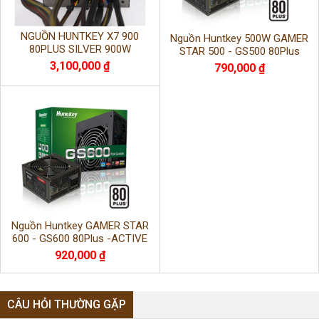
NGUỒN HUNTKEY X7 900
Nguồn Huntkey 500W GAMER
80PLUS SILVER 900W
STAR 500 - GS500 80Plus
(ACTIVE PFC- Fan 12cm)
3,100,000 ₫
790,000 ₫
Nguồn Huntkey GAMER STAR
600 - GS600 80Plus -ACTIVE
PFC- Fan 12cm
920,000 ₫
CÂU HỎI THƯỜNG GẶP