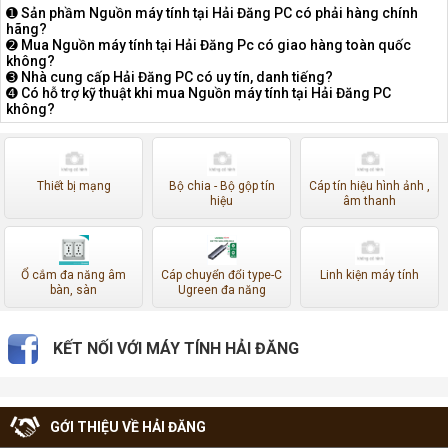
➊ Sản phầm Nguồn máy tính tại Hải Đăng PC có phải hàng chính
hãng?
➋ Mua Nguồn máy tính tại Hải Đăng Pc có giao hàng toàn quốc
không?
➌ Nhà cung cấp Hải Đăng PC có uy tín, danh tiếng?
➍ Có hỗ trợ kỹ thuật khi mua Nguồn máy tính tại Hải Đăng PC
không?
Thiết bị mạng
Bộ chia - Bộ gộp tín
Cáp tín hiệu hình ảnh ,
hiệu
âm thanh
Ổ cắm đa năng âm
Cáp chuyển đổi type-C
Linh kiện máy tính
bàn, sàn
Ugreen đa năng
KẾT NỐI VỚI MÁY TÍNH HẢI ĐĂNG
GỚI THIỆU VỀ HẢI ĐĂNG