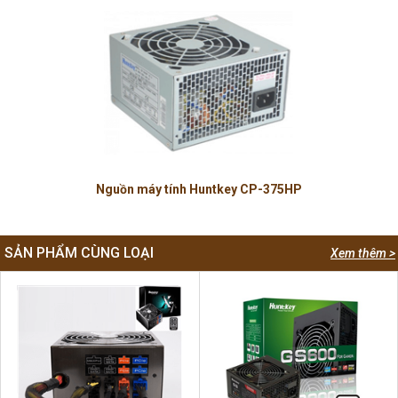
Nguồn máy tính Huntkey CP-375HP
SẢN PHẨM CÙNG LOẠI
Xem thêm >