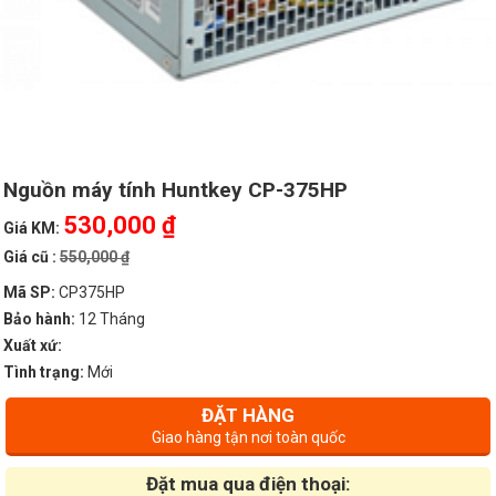
Nguồn máy tính Huntkey CP-375HP
530,000 ₫
Giá KM:
Giá cũ :
550,000 ₫
Mã SP:
CP375HP
Bảo hành:
12 Tháng
Xuất xứ:
Tình trạng:
Mới
ĐẶT HÀNG
Giao hàng tận nơi toàn quốc
Đặt mua qua điện thoại: