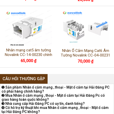
22002SW
Nhân mạng cat5 âm tường
Nhân Ổ Cắm Mạng Cat6 Âm
Novalink CC-14-00230 chính
Tường Novalink CC-04-00231
hãng - Đài Loan
Chính Hãng Chuẩn Gigabit RJ45
65,000 ₫
70,000 ₫
CÂU HỎI THƯỜNG GẶP
➊ Sản phầm Nhân ổ cắm mạng , thoại - Mặt ổ cắm tại Hải Đăng PC
có phải hàng chính hãng?
➋ Mua Nhân ổ cắm mạng , thoại - Mặt ổ cắm tại Hải Đăng Pc có
giao hàng toàn quốc không?
➌ Nhà cung cấp Hải Đăng PC có uy tín, danh tiếng?
➍ Có hỗ trợ kỹ thuật khi mua Nhân ổ cắm mạng , thoại - Mặt ổ cắm
tại Hải Đăng PC không?