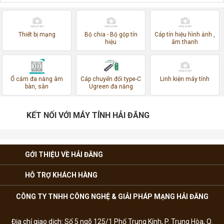
Thiết bị mạng
Bộ chia - Bộ gộp tín
Cáp tín hiệu hình ảnh ,
hiệu
âm thanh
Ổ cắm đa năng âm
Cáp chuyển đổi type-C
Linh kiện máy tính
bàn, sàn
Ugreen đa năng
KẾT NỐI VỚI MÁY TÍNH HẢI ĐĂNG
GỚI THIỆU VỀ HẢI ĐĂNG
HỖ TRỢ KHÁCH HÀNG
CÔNG TY TNHH CÔNG NGHỆ & GIẢI PHÁP MẠNG HẢI ĐĂNG
Địa chỉ giao dịch: Số 5 ngõ 125/1 Phố Trung Kính, P. Trung Hòa, Q.