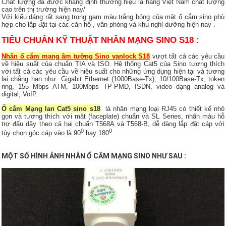
Chất lượng đã được khẳng định thương hiệu là hàng Việt Nam chất lượng
cao trên thị trường hiện nay/
Với kiểu dáng rất sang trọng gam màu trắng bóng của mặt ổ cắm sino phù
hợp cho lắp đặt tại các căn hộ , văn phòng và khu nghỉ dưỡng hiện nay .
TIÊU CHUẨN KỸ THUẬT NHÂN MẠNG SINO S18 :
Nhân ổ cắm mạng âm tường Sino vanlock S18
vượt tất cả các yêu cầu
về hiệu suất của chuẩn TIA và ISO. Hệ thống Cat5 của Sino tương thích
với tất cả các yêu cầu về hiệu suất cho những ứng dụng hiện tại và tương
lai chẳng hạn như: Gigabit Ethernet (1000Base-Tx), 10/100Base-Tx, token
ring, 155 Mbps ATM, 100Mbps TP-PMD, ISDN, video dạng analog và
digital, VoIP.
Ổ cắm Mạng lan Cat5 sino s18
là nhân mạng loại RJ45
có thiết kế nhỏ
gọn và tương thích với mặt (faceplate) chuẩn và SL Series, nhãn màu hỗ
trợ đấu dây theo cả hai chuẩn T568A và T568-B, dễ dàng lắp đặt cáp với
0
0
tùy chọn góc cáp vào là 90
hay 180
MỘT SỐ HÌNH ẢNH NHÂN Ổ CẮM MẠNG SINO NHƯ SAU :