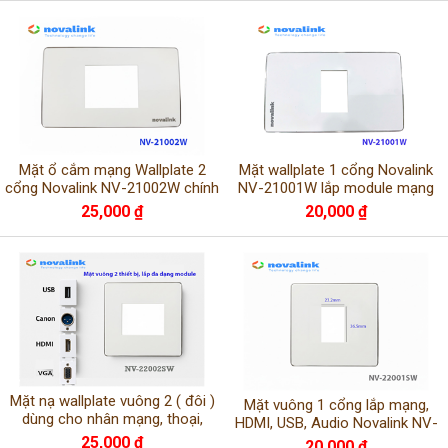
Mặt ổ cắm mạng Wallplate 2
Mặt wallplate 1 cổng Novalink
cổng Novalink NV-21002W chính
NV-21001W lắp module mạng
hãng
HDMI USB VGA
25,000 ₫
20,000 ₫
Mặt nạ wallplate vuông 2 ( đôi )
Mặt vuông 1 cổng lắp mạng,
dùng cho nhân mạng, thoại,
HDMI, USB, Audio Novalink NV-
HDMI, USB Novalink NV-
22001SW
25,000 ₫
20,000 ₫