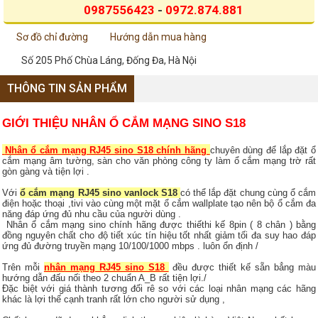
0987556423
-
0972.874.881
Sơ đồ chỉ đường
Hướng dẫn mua hàng
Số 205 Phố Chùa Láng, Đống Đa, Hà Nội
THÔNG TIN SẢN PHẨM
GIỚI THIỆU NHÂN Ổ CẮM MẠNG SINO S18
Nhân ổ cắm mạng RJ45 sino S18 chính hãng
chuyên dùng để lắp đặt ổ
cắm mạng âm tường, sàn cho văn phòng công ty làm ổ cắm mạng trờ rất
gòn gàng và tiện lợi .
Với
ổ cắm mạng RJ45 sino vanlock S18
có thể lắp đặt chung cùng ổ cắm
điện hoặc thoại ,tivi vào cùng một mặt ổ cắm wallplate tạo nên bộ ổ cắm đa
năng đáp ứng đủ nhu cầu của người dùng .
Nhân ổ cắm mạng sino chính hãng được thiếthi kế 8pin ( 8 chân ) bằng
đồng nguyên chất cho độ tiết xúc tín hiệu tốt nhất giảm tối đa suy hao đáp
ứng đủ đường truyền mạng 10/100/1000 mbps . luôn ổn định /
Trên mỗi
nhân mạng RJ45 sino S18
đều được thiết kế sẵn bẳng màu
hướng dẫn đấu nối theo 2 chuẩn A_B rất tiện lợi./
Đặc biệt với giá thành tương đối rê so với các loại nhân mạng các hãng
khác là lợi thế cạnh tranh rất lớn cho người sử dụng ,