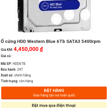
Ổ cứng HDD Western Blue 6Tb SATA3 5400rpm
4,450,000 ₫
Giá KM:
Giá cũ :
Mã SP:
HDD6TB
Bảo hành:
24T
Xuất xứ:
chính hãng
Tình trạng:
còn hàng
ĐẶT HÀNG
Giao hàng tận nơi toàn quốc
Đặt mua qua điện thoại: