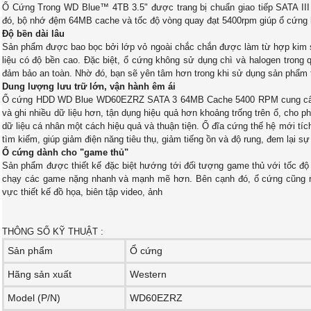
Ổ Cứng Trong WD Blue™ 4TB 3.5" được trang bị chuẩn giao tiếp SATA III
đó, bộ nhớ đệm 64MB cache và tốc độ vòng quay đạt 5400rpm giúp ổ cứng ho
Độ bền dài lâu
Sản phẩm được bao bọc bởi lớp vỏ ngoài chắc chắn được làm từ hợp kim siê
liệu có độ bền cao. Đặc biệt, ổ cứng không sử dụng chì và halogen trong q
đảm bảo an toàn. Nhờ đó, bạn sẽ yên tâm hơn trong khi sử dụng sản phẩm tr
Dung lượng lưu trữ lớn, vận hành êm ái
Ổ cứng HDD WD Blue WD60EZRZ SATA 3 64MB Cache 5400 RPM cung cấp d
và ghi nhiều dữ liệu hơn, tận dụng hiệu quả hơn khoảng trống trên ổ, cho 
dữ liệu cá nhân một cách hiệu quả và thuận tiện. Ổ đĩa cứng thế hệ mới tí
tìm kiếm, giúp giảm điện năng tiêu thụ, giảm tiếng ồn và độ rung, đem lại sự
Ổ cứng dành cho "game thủ"
Sản phẩm được thiết kế đặc biệt hướng tới đối tượng game thủ với tốc độ t
chạy các game nặng nhanh và mạnh mẽ hơn. Bên cạnh đó, ổ cứng cũng rất
vực thiết kế đồ họa, biên tập video, ảnh
THÔNG SỐ KỸ THUẬT :
Sản phẩm
Ổ cứng
Hãng sản xuất
Western
Model (P/N)
WD60EZRZ