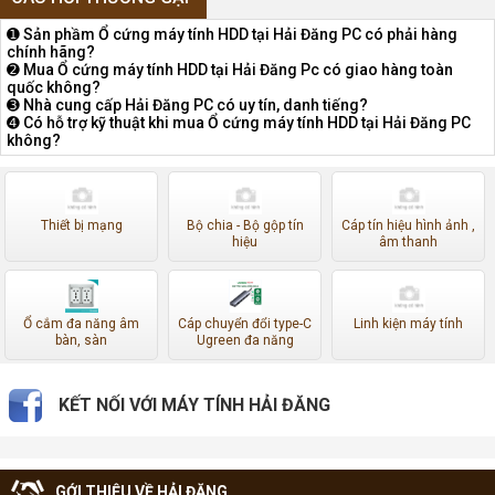
➊ Sản phầm Ổ cứng máy tính HDD tại Hải Đăng PC có phải hàng
chính hãng?
➋ Mua Ổ cứng máy tính HDD tại Hải Đăng Pc có giao hàng toàn
quốc không?
➌ Nhà cung cấp Hải Đăng PC có uy tín, danh tiếng?
➍ Có hỗ trợ kỹ thuật khi mua Ổ cứng máy tính HDD tại Hải Đăng PC
không?
Thiết bị mạng
Bộ chia - Bộ gộp tín
Cáp tín hiệu hình ảnh ,
hiệu
âm thanh
Ổ cắm đa năng âm
Cáp chuyển đổi type-C
Linh kiện máy tính
bàn, sàn
Ugreen đa năng
KẾT NỐI VỚI MÁY TÍNH HẢI ĐĂNG
GỚI THIỆU VỀ HẢI ĐĂNG