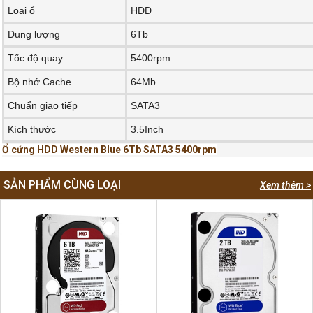
Loại ổ
HDD
Dung lượng
6Tb
Tốc độ quay
5400rpm
Bộ nhớ Cache
64Mb
Chuẩn giao tiếp
SATA3
Kích thước
3.5Inch
Ổ cứng HDD Western Blue 6Tb SATA3 5400rpm
SẢN PHẨM CÙNG LOẠI
Xem thêm >