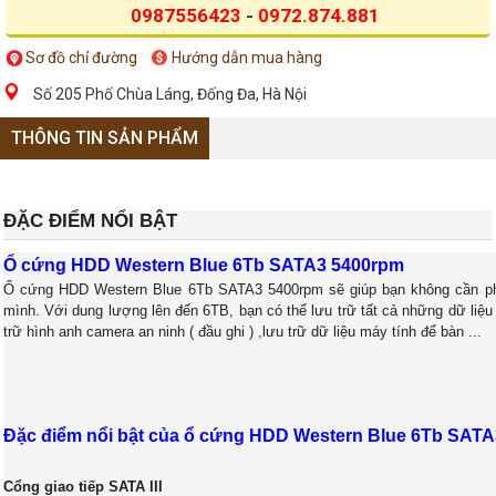
0987556423
-
0972.874.881
Sơ đồ chỉ đường
Hướng dẫn mua hàng
Số 205 Phố Chùa Láng, Đống Đa, Hà Nội
THÔNG TIN SẢN PHẨM
ĐẶC ĐIỂM NỔI BẬT
Ổ cứng HDD Western Blue 6Tb SATA3 5400rpm
Ổ cứng HDD Western Blue 6Tb SATA3 5400rpm sẽ giúp bạn không cần phải
mình. Với dung lượng lên đến 6TB, bạn có thể lưu trữ tất cả những dữ li
trữ hình anh camera an ninh ( đầu ghi ) ,lưu trữ dữ liệu máy tính để bàn ...
Đặc điểm nổi bật của ổ cứng HDD Western Blue 6Tb SAT
Cổng giao tiếp SATA III