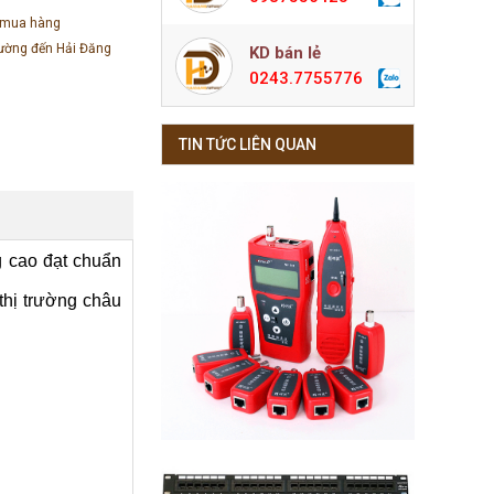
 mua hàng
đường đến Hải Đăng
KD bán lẻ
0243.7755776
TIN TỨC LIÊN QUAN
g cao đạt chuẩn
thị trường châu