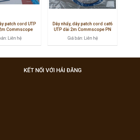
ây patch cord UTP
Dây nhẩy, dây patch cord cat6
 2m Commscope
UTP dài 2m Commscope PN
1859239-7
:1859247-7
bán: Liên hệ
Giá bán: Liên hệ
KẾT NỐI VỚI HẢI ĐĂNG