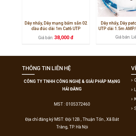
Dây nhẩy, Dây mạng bấm sẵn 02
Dây nhẩy, Dây pat
dầu đúc dài 1m Cat6 UTP
UTP dài 1.5m AM
AMP/Commscope.
38,000 đ
Giá bán: Li
Giá bán:
THÔNG TIN LIÊN HỆ
V
G
CÔNG TY TNHH CÔNG NGHỆ & GIẢI PHÁP MẠNG
HẢI ĐĂNG
MST : 0105372460
Địa chỉ đăng ký MST: Đội 12B , Thuận Tốn , Xã Bát
Tràng, TP. Hà Nội