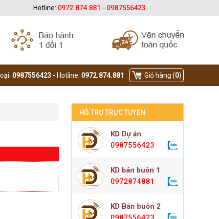
Hotline:
0972.874.881 - 0987556423
hoại:
0987556423
- Hotline:
0972.874.881
Giỏ hàng (
0
)
HỖ TRỢ TRỰC TUYẾN
KD Dự án
0987556423
KD bán buôn 1
0972874881
KD Bán buôn 2
0987556423