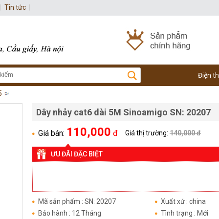
|
Tin tức
|
Điện t
5
Dây nhảy cat6 dài 5M Sinoamigo SN: 20207
110,000
Giá bán:
đ
Giá thị trường:
140,000 đ
ƯU ĐÃI ĐẶC BIỆT
Mã sản phẩm : SN: 20207
Xuất xứ : china
Bảo hành : 12 Tháng
Tình trạng : Mới