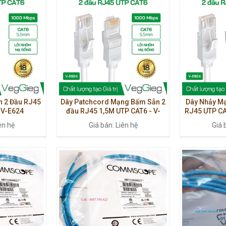
 2 Đầu RJ45
Dây Patchcord Mạng Bấm Sẵn 2
Dây Nhảy M
 V-E624
đầu RJ45 1,5M UTP CAT6 - V-
RJ45 UTP CA
E625
ên hệ
Giá bán: Liên hệ
Giá 