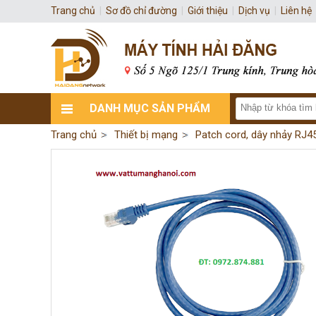
Trang chủ
|
Sơ đồ chỉ đường
|
Giới thiệu
|
Dịch vụ
|
Liên hệ
DANH MỤC SẢN PHẨM
Trang chủ
Thiết bị mạng
Patch cord, dây nhảy RJ4