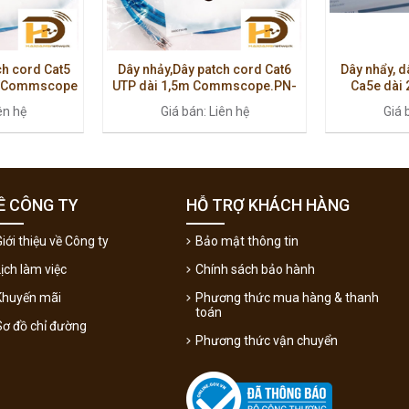
ch cord Cat5
Dây nhảy,Dây patch cord Cat6
Dây nhẩy, d
P/Commscope
UTP dài 1,5m Commscope.PN-
Ca5e dài
1859247-5
PN:
ên hệ
Giá bán: Liên hệ
Giá 
Ề CÔNG TY
HỖ TRỢ KHÁCH HÀNG
iới thiệu về Công ty
Bảo mật thông tin
Lịch làm việc
Chính sách bảo hành
Khuyến mãi
Phương thức mua hàng & thanh
toán
Sơ đồ chỉ đường
Phương thức vận chuyển