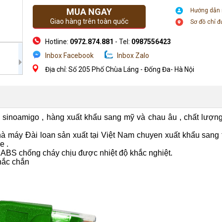
MUA NGAY
Hướng dẫn
Giao hàng trên toàn quốc
Sơ đồ chỉ 
Hotline:
0972.874.881
- Tel:
0987556423
Inbox Facebook
Inbox Zalo
Địa chỉ: Số 205 Phố Chùa Láng - Đống Đa- Hà Nội
sinoamigo , hàng xuất khẩu sang mỹ và chau âu , chất lượn
 máy Đài loan sản xuất tại Việt Nam chuyen xuất khẩu sang 
e .
a ABS chống cháy chịu được nhiệt độ khắc nghiệt.
hắc chắn