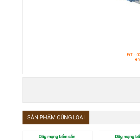
ĐT : 0
em
SẢN PHẨM CÙNG LOẠI