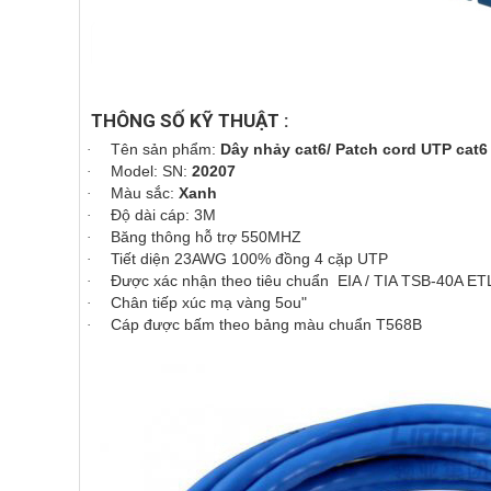
THÔNG SỐ KỸ THUẬT :
Tên sản phẩm:
Dây nhảy cat6/ Patch cord UTP cat6
·
Model: SN:
20207
·
Màu sắc:
Xanh
·
Độ dài cáp: 3M
·
Băng thông hỗ trợ 550MHZ
·
Tiết diện 23AWG 100% đồng 4 cặp UTP
·
Được xác nhận theo tiêu chuẩn EIA / TIA TSB-40A ET
·
Chân tiếp xúc mạ vàng 5ou"
·
Cáp được bấm theo bảng màu chuẩn T568B
·