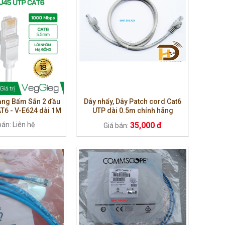
ạng Bấm Sẵn 2 đầu
Dây nhẩy, Dây Patch cord Cat6
T6 - V-E624 dài 1M
UTP dài 0.5m chính hãng
Commscope.
bán: Liên hệ
35,000 đ
Giá bán: