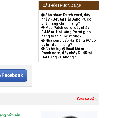
CÂU HỎI THƯỜNG GẶP
➊ Sản phầm Patch cord, dây
nhảy RJ45 tại Hải Đăng PC có
phải hàng chính hãng?
➋ Mua Patch cord, dây nhảy
RJ45 tại Hải Đăng Pc có giao
hàng toàn quốc không?
➌ Nhà cung cấp Hải Đăng PC có
uy tín, danh tiếng?
➍ Có hỗ trợ kỹ thuật khi mua
Patch cord, dây nhảy RJ45 tại
Hải Đăng PC không?
Xem tất cả