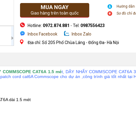
MUA NGAY
Hướng dẫn
Giao hàng trên toàn quốc
Sơ đồ chỉ 
Hotline:
0972.874.881
- Tel:
0987556423
Inbox Facebook
Inbox Zalo
Địa chỉ: Số 205 Phố Chùa Láng - Đống Đa- Hà Nội
Y COMMSCOPE CAT6A 1.5 mé
t, DÂY NHẨY COMMSCOPE CAT6A 3
ch cord cat6A Commscope cho dự án ,công trình giá tốt nhất tại H
T6A dài 1.5 mét