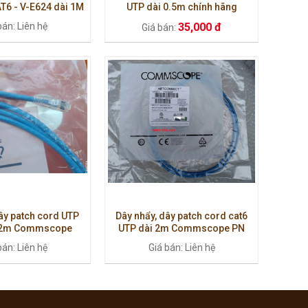
T6 - V-E624 dài 1M
UTP dài 0.5m chính hãng
Commscope.
bán: Liên hệ
35,000 đ
Giá bán:
ây patch cord UTP
Dây nhẩy, dây patch cord cat6
 2m Commscope
UTP dài 2m Commscope PN
1859239-7
:1859247-7
bán: Liên hệ
Giá bán: Liên hệ