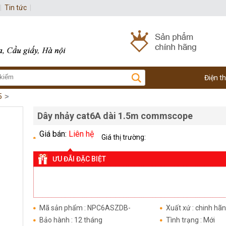
|
Tin tức
|
Điện t
5
Dây nhảy cat6A dài 1.5m commscope
Giá bán:
Liên hệ
Giá thị trường:
ƯU ĐÃI ĐẶC BIỆT
Mã sản phẩm : NPC6ASZDB-
Xuất xứ : chinh hã
WT001.5m
Bảo hành : 12 tháng
Tình trạng : Mới