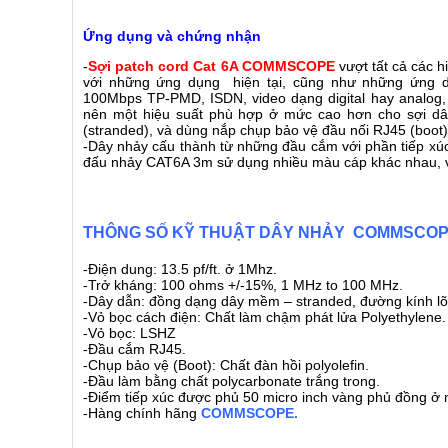
Ứng dụng và chứng nhận
-
Sợi patch cord Cat 6A COMMSCOPE
vượt tất cả các h
với những ứng dụng hiện tại, cũng như những ứng dụ
100Mbps TP-PMD, ISDN, video dạng digital hay analog, 
nên một hiệu suất phù hợp ở mức cao hơn cho sợi d
(stranded), và dùng nắp chụp bảo vệ đầu nối RJ45 (boot)
-Dây nhảy cấu thành từ những đầu cắm với phần tiếp 
đấu nhảy CAT6A 3m sử dụng nhiều màu cáp khác nhau, v
THÔNG SỐ KỸ THUẬT DÂY NHẢY COMMSCOPE 
-Điện dung: 13.5 pf/ft. ở 1Mhz.
-Trở kháng: 100 ohms +/-15%, 1 MHz to 100 MHz.
-Dây dẫn: đồng dạng dây mềm – stranded, đường kính l
-Vỏ bọc cách điện: Chất làm chậm phát lửa Polyethylene.
-Vỏ bọc: LSHZ
-Đầu cắm RJ45.
-Chụp bảo vệ (Boot): Chất đàn hồi polyolefin.
-Đầu làm bằng chất polycarbonate trắng trong.
-Điểm tiếp xúc được phủ 50 micro inch vàng phủ đồng ở 
-Hàng chính hãng
COMMSCOPE.