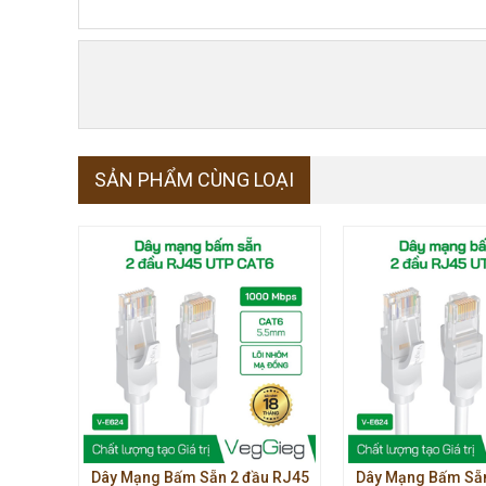
SẢN PHẨM CÙNG LOẠI
Dây Mạng Bấm Sẵn 2 đầu RJ45
Dây Mạng Bấm Sẵn