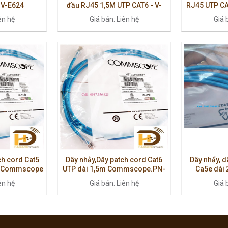
 V-E624
đầu RJ45 1,5M UTP CAT6 - V-
RJ45 UTP CA
E625
ên hệ
Giá bán: Liên hệ
Giá 
ch cord Cat5
Dây nhảy,Dây patch cord Cat6
Dây nhẩy, d
P/Commscope
UTP dài 1,5m Commscope.PN-
Ca5e dài
1859247-5
PN:
ên hệ
Giá bán: Liên hệ
Giá 