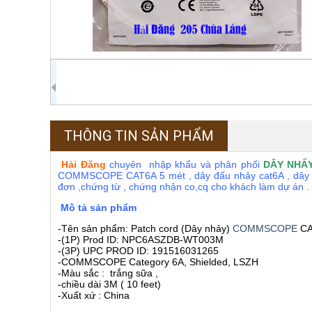
THÔNG TIN SẢN PHẨM
Hải Đăng
chuyên nhập khẩu và phân phối
DÂY NHẨ
COMMSCOPE CAT6A 5 mét , dây đấu nhảy cat6A , dây pat
đơn ,chứng từ , chứng nhận co,cq cho khách làm dự án .
Mô tả sản phẩm
-Tên sản phẩm: Patch cord (Dây nhảy)
COMMSCOPE
CA
-(1P) Prod ID: NPC6ASZDB-WT003M
-(3P) UPC PROD ID: 191516031265
-COMMSCOPE Category 6A, Shielded, LSZH
-Màu sắc : trắng sữa ,
-chiều dài 3M ( 10 feet)
-Xuất xứ : China