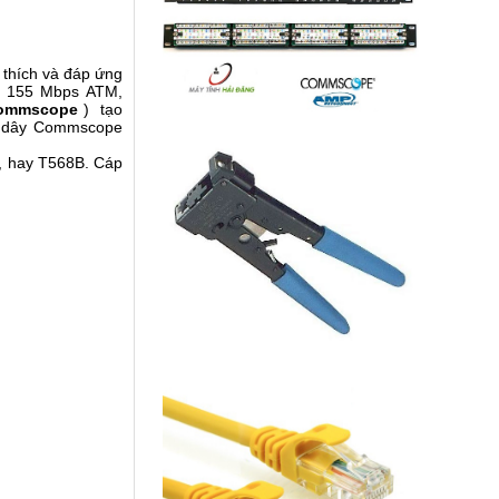
 thích và đáp ứng
x, 155 Mbps ATM,
commscope
) tạo
ại dây Commscope
, hay T568B. Cáp