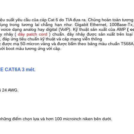
iệu suất yêu cầu của cáp Cat 6 do TIA đưa ra. Chúng hoàn toàn tương
ng trong tương lai chẳng hạn như: Gigabit Ethernet, 100Base-T
voice dạng analog hay digital (VoIP). Kỹ thuật sản xuất của AMP
( 
ây nhảy (
dây patch cord
) chuẩn. dây nhảy được sản xuất trên lo
, đáp ứng tiêu chuẩn kỹ thuật và cáp mạng viễn thông
xúc được mạ 50-micron vàng và được bấm theo bảng màu chuẩn T568A
ới boot màu tương ứng với cáp.
CAT6A 3 mét.
õi 24 AWG.
những điểm chọn lựa và hơn 100 microinch niken bên dưới.