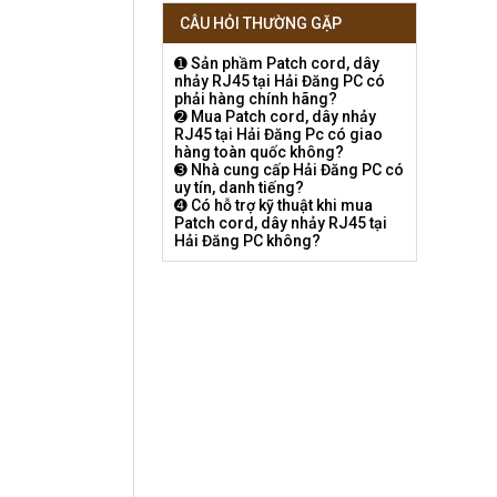
CÂU HỎI THƯỜNG GẶP
➊ Sản phầm Patch cord, dây
nhảy RJ45 tại Hải Đăng PC có
phải hàng chính hãng?
➋ Mua Patch cord, dây nhảy
RJ45 tại Hải Đăng Pc có giao
hàng toàn quốc không?
➌ Nhà cung cấp Hải Đăng PC có
uy tín, danh tiếng?
➍ Có hỗ trợ kỹ thuật khi mua
Patch cord, dây nhảy RJ45 tại
Hải Đăng PC không?