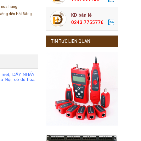
 mua hàng
đường đến Hải Đăng
KD bán lẻ
0243.7755776
TIN TỨC LIÊN QUAN
 mét, DÂY NHẨY
à Nội, có đủ hóa