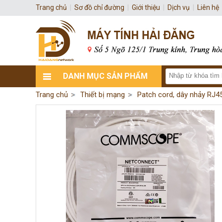
Trang chủ
|
Sơ đồ chỉ đường
|
Giới thiệu
|
Dịch vụ
|
Liên hệ
DANH MỤC SẢN PHẨM
Trang chủ
Thiết bị mạng
Patch cord, dây nhảy RJ4