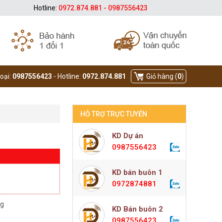
Hotline:
0972.874.881 - 0987556423
hoại:
0987556423
- Hotline:
0972.874.881
Giỏ hàng (
0
)
HỖ TRỢ TRỰC TUYẾN
KD Dự án
0987556423
KD bán buôn 1
0972874881
ng
KD Bán buôn 2
0987556423