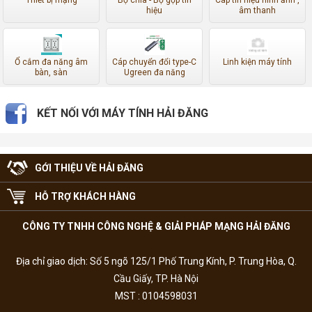
Thiết bị mạng
Bộ chia - Bộ gộp tín
Cáp tín hiệu hình ảnh ,
hiệu
âm thanh
Ổ cắm đa năng âm
Cáp chuyển đổi type-C
Linh kiện máy tính
bàn, sàn
Ugreen đa năng
KẾT NỐI VỚI MÁY TÍNH HẢI ĐĂNG
GỚI THIỆU VỀ HẢI ĐĂNG
HỖ TRỢ KHÁCH HÀNG
CÔNG TY TNHH CÔNG NGHỆ & GIẢI PHÁP MẠNG HẢI ĐĂNG
Địa chỉ giao dịch: Số 5 ngõ 125/1 Phố Trung Kính, P. Trung Hòa, Q.
Cầu Giấy, TP. Hà Nội
MST : 0104598031