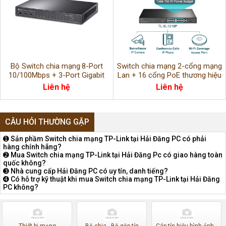
Bộ Switch chia mạng·8-Port
Switch chia mạng 2-cổng mạng
10/100Mbps + 3-Port Gigabit
Lan + 16 cổng PoE thương hiệu
Desktop 8-Port PoE+
TL-SL1218P
Liên hệ
Liên hệ
CÂU HỎI THƯỜNG GẶP
➊ Sản phầm Switch chia mạng TP-Link tại Hải Đăng PC có phải
hàng chính hãng?
➋ Mua Switch chia mạng TP-Link tại Hải Đăng Pc có giao hàng toàn
quốc không?
➌ Nhà cung cấp Hải Đăng PC có uy tín, danh tiếng?
➍ Có hỗ trợ kỹ thuật khi mua Switch chia mạng TP-Link tại Hải Đăng
PC không?