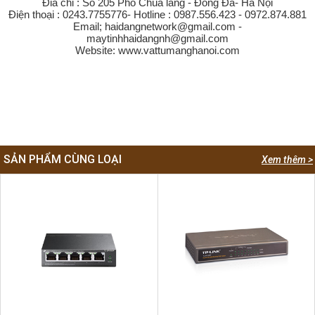
Đia chỉ : Số 205 Phố Chùa láng - Đống Đa- Hà Nội
Điện thoại : 0243.7755776- Hotline : 0987.556.423 - 0972.874.881
Email; haidangnetwork@gmail.com -
maytinhhaidangnh@gmail.com
Website: www.vattumanghanoi.com
SẢN PHẨM CÙNG LOẠI
Xem thêm >