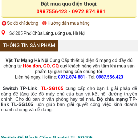
Đặt mua qua điện thoại:
0987556423
-
0972.874.881
Sơ đồ chỉ đường
Hướng dẫn mua hàng
Số 205 Phố Chùa Láng, Đống Đa, Hà Nội
THÔNG TIN SẢN PHẨM
Vật Tư Mạng Hà Nội
Cung Cấp thiết bị điện ổ mạng có đầy đủ
chứng từ
Hóa đơn
,
CO
,
CQ
quý khách hàng yên tâm khi mua sản
phẩm tại gian hàng của chúng tôi.
Liên hệ ngay:
Hotline:
0972.874.881
- Tel:
0987.556.423
Switch TP-Link
TL-SG105
cung cấp cho bạn 1 giải pháp dễ
dàng để tăng tốc độ máy chủ của bạn và kết nối đường truyền
chính. Cho dù bạn ở văn phòng hay tại nhà,
Bộ chia mạng TP-
link
TL-SG105
luôn giúp bạn giải quyết công việc kinh doanh
nhanh chóng và dễ dàng.
Switch Để Bàn 5-Cổng Gigabit TL-SG105