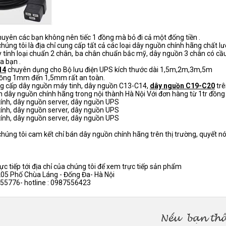
huyên các bạn không nên tiếc 1 đồng mà bỏ đi cả một đống tiền .
chúng tôi là địa chỉ cung cấp tất cả các loại dây nguồn chính hãng chất 
tính loại chuẩn 2 chân, ba chân chuẩn bắc mỹ, dây nguồn 3 chân có cầu t
a bạn .
14
chuyên dụng cho Bộ lưu điện UPS kích thước dài 1,5m,2m,3m,5m
i đồng 1mm đến 1,5mm rất an toàn.
ng cấp dây nguồn máy tinh, dây nguồn C13-C14,
dây nguồn C19-C20
trê
 dây nguồn chính hãng trong nội thành Hà Nội Với đơn hàng từ 1tr đồng 
chúng tôi cam kết chỉ bán dây nguồn chính hãng trên thị trường, quyết n
ực tiếp tới địa chỉ của chúng tôi để xem trực tiếp sản phẩm
 205 Phố Chùa Láng - Đống Đa- Hà Nội
7755776- hotline : 0987556423