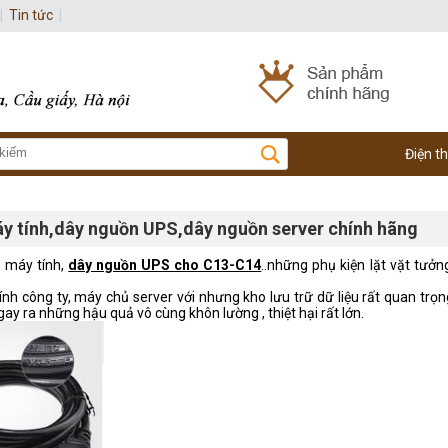
|
Tin tức
|
Điện t
y tính,dây nguồn UPS,dây nguồn server chính hãng
 máy tính,
dây nguồn UPS cho C13-C14
..những phụ kiện lặt vặt tưở
ính công ty, máy chủ server với nhưng kho lưu trữ dữ liệu rất quan trọ
ay ra những hậu quả vô cùng khôn lường , thiệt hại rất lớn.