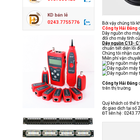
KD bán lẻ
0243.7755776
Bởi vậy chúng tôi k
Công ty Hải Đăng
Dây nguồn cho máy 
đối cho máy tính củ
Dây nguồn C13- C
chuẩn tiết diện lõ
Chúng tôi nhận cu
Miễn phí vận chuyển
Công ty Hải Đăng
trên thị trường.
Quý khách có thể tr
đc giao dịch tại số
ĐT liên hệ : 0243.