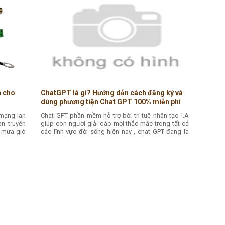
n cho
ChatGPT là gì? Hướng dẫn cách đăng ký và
dùng phương tiện Chat GPT 100% miễn phí
tại Việt NamCha
 mạng lan
Chat GPT phần mềm hỗ trợ bới trí tuệ nhân tạo I.A
an truyền
giúp con người giải dáp mọi thắc mắc trong tất cả
 mưa gió
các lĩnh vực đời sống hiện nay , chat GPT đang là
cơn sốt toàn cầu cho mọi lứa tuổi.