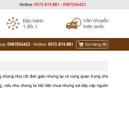
Hotline:
0972.874.881 - 0987556423
hoại:
0987556423
- Hotline:
0972.874.881
Giỏ hàng (
0
)
ng chừng như rất đơn giản nhưng lại vô cùng quan trọng cho
ng , nếu như chsng ta tiếc tiền mua nhưng sợi dây cáp nguồn