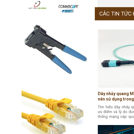
CÁC TIN TỨC
Dây nhảy quang M
nên sử dụng tron
mật độ cao, Tổng
Tìm hiểu dây nhảy q
ưu điểm và lý do đư
thống mạng cáp qua
ưu cho trung tâm d
40G/100G/400