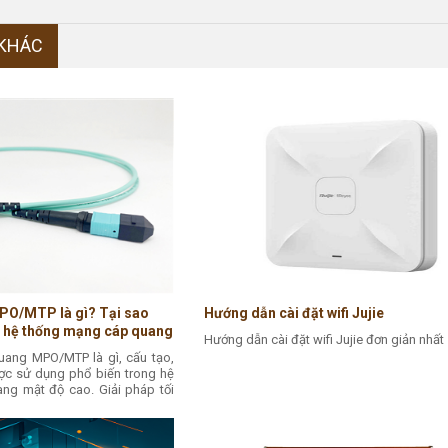
 KHÁC
PO/MTP là gì? Tại sao
Hướng dẫn cài đặt wifi Jujie
g hệ thống mạng cáp quang
Hướng dẫn cài đặt wifi Jujie đơn giản nhất
 hợp
uang MPO/MTP là gì, cấu tạo,
ợc sử dụng phổ biến trong hệ
ng mật độ cao. Giải pháp tối
ữ liệu (Data Center), mạng