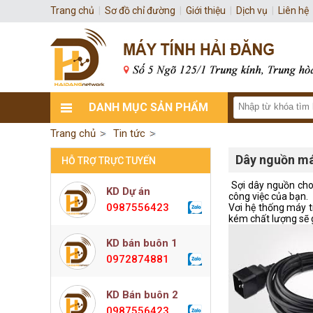
Trang chủ
|
Sơ đồ chỉ đường
|
Giới thiệu
|
Dịch vụ
|
Liên hệ
DANH MỤC SẢN PHẨM
Trang chủ
Tin tức
Dây nguồn má
HỖ TRỢ TRỰC TUYẾN
Sợi dây nguồn cho
KD Dự án
công việc của bạn.
0987556423
Vơi hệ thống máy t
kém chất lượng sẽ g
KD bán buôn 1
0972874881
KD Bán buôn 2
0987556423