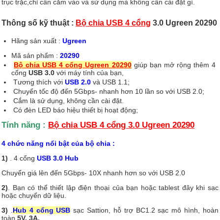
trục trặc,chỉ cần cắm vào và sử dụng mà không cần cài đặt gì.
Thông số kỹ thuật :
Bộ chia USB 4 cổng
3.0 Ugreen 20290
Hãng sản xuất :
Ugreen
Mã sản phẩm :
20290
Bộ chia USB 4 cổng Ugreen 20290
giúp bạn mở rộng thêm 4
cổng
USB 3.0
với máy tính của bạn,
Tương thích với
USB
2.0
và USB 1.1;
Chuyển tốc độ đến 5Gbps- nhanh hơn 10 lần so với USB 2.0;
Cắm là sử dụng, không cần cài đặt.
Có đèn LED báo hiệu thiết bị hoạt động;
Tính năng :
Bộ chia USB 4 cổng 3.0 Ugreen 20290
4 chức năng nổi bật của bộ chia :
1)
. 4 cổng
USB 3.0 Hub
Chuyển giá lên đến 5Gbps- 10X nhanh hơn so với USB 2.0
2)
. Bạn có thể thiết lập điện thoại của bạn hoặc tablest đây khi sạc
hoặc chuyển dữ liệu.
3)
.
Hub 4 cổng USB
sạc Sattion, hỗ trợ BC1.2 sạc mô hình, hoàn
toàn
5V, 3A.