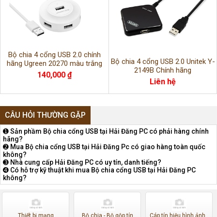
Bộ chia 4 cổng USB 2.0 chính
Bộ chia 4 cổng USB 2.0 Unitek Y-
hãng Ugreen 20270 màu trắng
2149B Chính hãng
140,000 ₫
Liên hệ
CÂU HỎI THƯỜNG GẶP
➊ Sản phầm Bộ chia cổng USB tại Hải Đăng PC có phải hàng chính
hãng?
➋ Mua Bộ chia cổng USB tại Hải Đăng Pc có giao hàng toàn quốc
không?
➌ Nhà cung cấp Hải Đăng PC có uy tín, danh tiếng?
➍ Có hỗ trợ kỹ thuật khi mua Bộ chia cổng USB tại Hải Đăng PC
không?
Thiết bị mạng
Bộ chia - Bộ gộp tín
Cáp tín hiệu hình ảnh ,