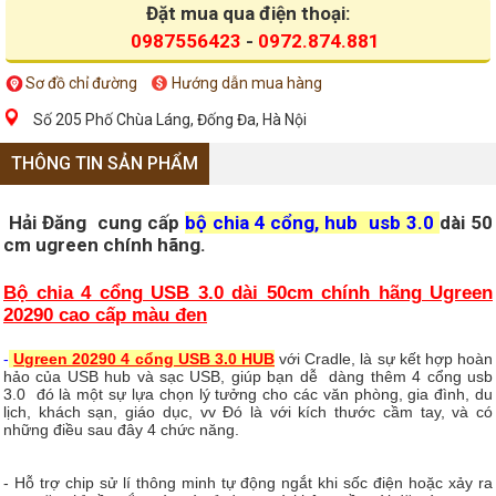
Đặt mua qua điện thoại:
0987556423
-
0972.874.881
Sơ đồ chỉ đường
Hướng dẫn mua hàng
Số 205 Phố Chùa Láng, Đống Đa, Hà Nội
THÔNG TIN SẢN PHẨM
Hải Đăng cung cấp
bộ chia 4 cổng, hub usb 3.0
dài 50
cm ugreen chính hãng.
Bộ chia 4 cổng USB 3.0 dài 50cm chính hãng Ugreen
20290 cao cấp
màu đen
-
Ugreen 20290 4 cổng USB 3.0 HUB
với Cradle, là sự kết hợp hoàn
hảo của USB hub và sạc USB, giúp bạn dễ dàng thêm 4 cổng usb
3.0 đó là một sự lựa chọn lý tưởng cho các văn phòng, gia đình, du
lịch, khách sạn, giáo dục, vv Đó là với kích thước cầm tay, và có
những điều sau đây 4 chức năng.
- Hỗ trợ chip sử lí thông minh tự động ngắt khi sốc điện hoặc xảy ra