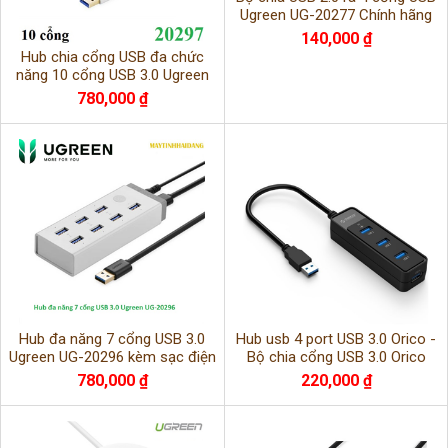
Ugreen UG-20277 Chính hãng
140,000 ₫
Hub chia cổng USB đa chức
năng 10 cổng USB 3.0 Ugreen
20297 chính hãng cao cấp
780,000 ₫
Hub đa năng 7 cổng USB 3.0
Hub usb 4 port USB 3.0 Orico -
Ugreen UG-20296 kèm sạc điện
Bộ chia cổng USB 3.0 Orico
thoại
W5PH4-U3-BK
780,000 ₫
220,000 ₫