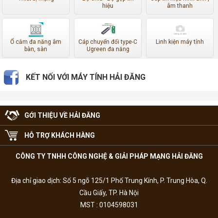
hiệu
âm thanh
Ổ cắm đa năng âm
Cáp chuyển đổi type-C
Linh kiện máy tính
bàn, sàn
Ugreen đa năng
KẾT NỐI VỚI MÁY TÍNH HẢI ĐĂNG
GỚI THIỆU VỀ HẢI ĐĂNG
HỖ TRỢ KHÁCH HÀNG
CÔNG TY TNHH CÔNG NGHỆ & GIẢI PHÁP MẠNG HẢI ĐĂNG
Địa chỉ giao dịch: Số 5 ngõ 125/1 Phố Trung Kính, P. Trung Hòa, Q.
Cầu Giấy, TP. Hà Nội
MST : 0104598031