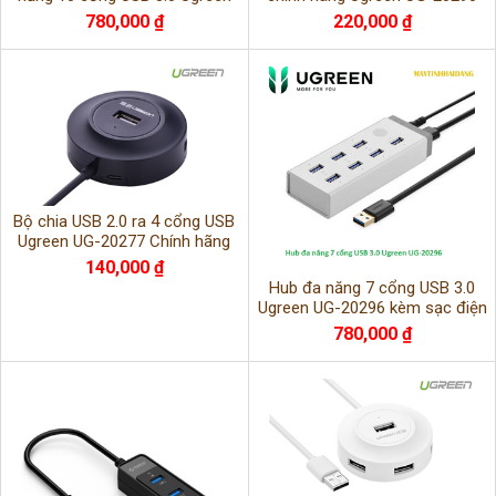
20297 chính hãng cao cấp
cao cấp
780,000 ₫
220,000 ₫
Bộ chia USB 2.0 ra 4 cổng USB
Ugreen UG-20277 Chính hãng
140,000 ₫
Hub đa năng 7 cổng USB 3.0
Ugreen UG-20296 kèm sạc điện
thoại
780,000 ₫