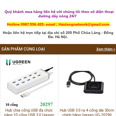
Quý khách mua hàng liên hệ với chúng tôi theo sô điện thoại
đường dây nóng 24/7
Hotline 0987.556.423- email ; Haidangnetwork@gmail.com
Hoặc liên hệ trực tiếp tại địa chỉ số 205 Phố Chùa Láng - Đống
Đa- Hà Nội.
SẢN PHẨM CÙNG LOẠI
Xem thêm >
Hub chia cổng USB đa chức
Hub USB 3.0 ra 4 cổng dài 50cm
năng 10 cổng USB 3.0 Ugreen
chính hãng Ugreen UG-20290