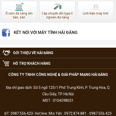
Ổ cắm đa năng âm
Cáp chuyển đổi type-C
Linh kiện máy tính
bàn, sàn
Ugreen đa năng
KẾT NỐI VỚI MÁY TÍNH HẢI ĐĂNG
GỚI THIỆU VỀ HẢI ĐĂNG
HỖ TRỢ KHÁCH HÀNG
CÔNG TY TNHH CÔNG NGHỆ & GIẢI PHÁP MẠNG HẢI ĐĂNG
Địa chỉ giao dịch: Số 5 ngõ 125/1 Phố Trung Kính, P. Trung Hòa, Q.
Cầu Giấy, TP. Hà Nội
MST : 0104598031
ĐT: 0987.556.423- Hot line: Mrs Yến : 0972.874.881 - 0987.556.423