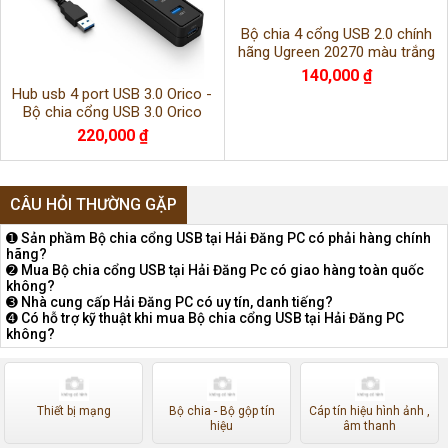
Bộ chia 4 cổng USB 2.0 chính
hãng Ugreen 20270 màu trắng
140,000 ₫
Hub usb 4 port USB 3.0 Orico -
Bộ chia cổng USB 3.0 Orico
W5PH4-U3-BK
220,000 ₫
CÂU HỎI THƯỜNG GẶP
➊ Sản phầm Bộ chia cổng USB tại Hải Đăng PC có phải hàng chính
hãng?
➋ Mua Bộ chia cổng USB tại Hải Đăng Pc có giao hàng toàn quốc
không?
➌ Nhà cung cấp Hải Đăng PC có uy tín, danh tiếng?
➍ Có hỗ trợ kỹ thuật khi mua Bộ chia cổng USB tại Hải Đăng PC
không?
Thiết bị mạng
Bộ chia - Bộ gộp tín
Cáp tín hiệu hình ảnh ,
hiệu
âm thanh