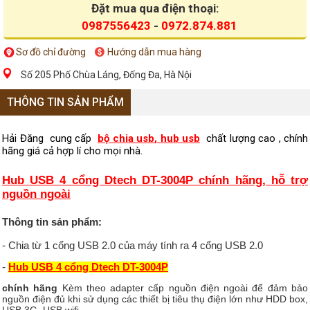
Đặt mua qua điện thoại:
0987556423
-
0972.874.881
Sơ đồ chỉ đường
Hướng dẫn mua hàng
Số 205 Phố Chùa Láng, Đống Đa, Hà Nội
THÔNG TIN SẢN PHẨM
Hải Đăng cung cấp
bộ chia usb
,
hub usb
chất lượng cao , chính
hãng giá cả hợp lí cho mọi nhà.
Hub USB 4 cổng Dtech DT-3004P chính hãng, hỗ trợ
nguồn ngoài
Thông tin sản phẩm:
- Chia từ 1 cổng USB 2.0 của máy tính ra 4 cổng
USB 2.0
-
Hub USB 4 cổng Dtech DT-3004P
chính hãng
Kèm theo adapter cấp nguồn điện ngoài để đảm bảo
nguồn điện đủ khi sử dụng các thiết bị tiêu thụ điện lớn như HDD box,