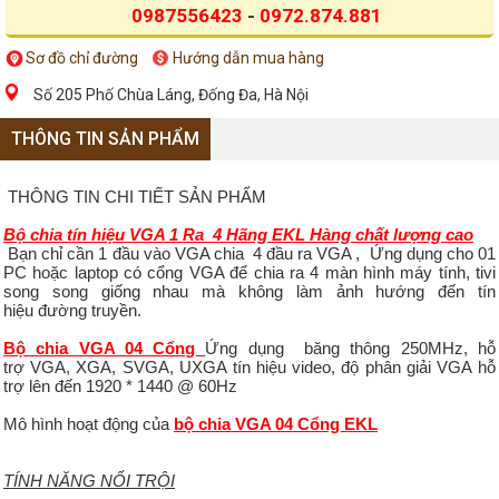
0987556423
-
0972.874.881
Sơ đồ chỉ đường
Hướng dẫn mua hàng
Số 205 Phố Chùa Láng, Đống Đa, Hà Nội
THÔNG TIN SẢN PHẨM
THÔNG TIN CHI TIẾT SẢN PHẨM
Bộ chia tín hiệu VGA 1 Ra 4 Hãng EKL Hàng chất lượng cao
Bạn chỉ cần
1
đầu vào VGA chia 4
đầu ra VGA ,
Ứng dụng cho 01
PC hoặc laptop có cổng VGA để chia ra 4 màn hình máy tính, tivi
song song giống nhau mà không làm ảnh hướng đến tín
hiệu đường truyền.
Bộ chia VGA 04 Cổng
Ứng dụng
băng thông
250MHz
,
hỗ
trợ
VGA
, XGA
, SVGA
,
UXGA
tín hiệu video
,
độ phân giải
VGA
hỗ
trợ
lên đến 1920
*
1440
@
60Hz
Mô hình hoạt động của
bộ chia VGA 04 Cổng EKL
TÍNH NĂNG NỔI TRỘI