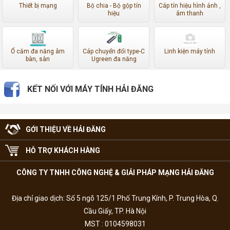
Thiết bị mạng
Bộ chia - Bộ gộp tín
Cáp tín hiệu hình ảnh ,
hiệu
âm thanh
Ổ cắm đa năng âm
Cáp chuyển đổi type-C
Linh kiện máy tính
bàn, sàn
Ugreen đa năng
KẾT NỐI VỚI MÁY TÍNH HẢI ĐĂNG
GỚI THIỆU VỀ HẢI ĐĂNG
HỖ TRỢ KHÁCH HÀNG
CÔNG TY TNHH CÔNG NGHỆ & GIẢI PHÁP MẠNG HẢI ĐĂNG
Địa chỉ giao dịch: Số 5 ngõ 125/1 Phố Trung Kính, P. Trung Hòa, Q.
Cầu Giấy, TP. Hà Nội
MST : 0104598031