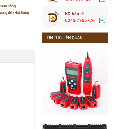
 mua hàng
đường đến Hải Đăng
KD bán lẻ
0243.7755776
TIN TỨC LIÊN QUAN