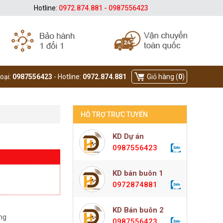
Hotline:
0972.874.881 - 0987556423
hoại:
0987556423
- Hotline:
0972.874.881
Giỏ hàng (
0
)
HỖ TRỢ TRỰC TUYẾN
KD Dự án
0987556423
KD bán buôn 1
0972874881
KD Bán buôn 2
àng
0987556423