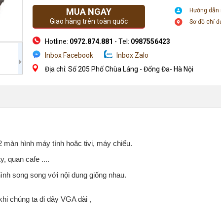
MUA NGAY
Hướng dẫn
Giao hàng trên toàn quốc
Sơ đồ chỉ 
Hotline:
0972.874.881
- Tel:
0987556423
Inbox Facebook
Inbox Zalo
Địa chỉ: Số 205 Phố Chùa Láng - Đống Đa- Hà Nội
 2 màn hình máy tính hoăc tivi, máy chiếu.
, quan cafe ....
hình song song với nội dung giống nhau.
khi chúng ta đi dây VGA dài ,