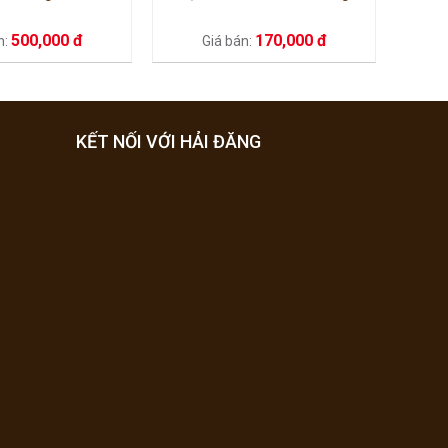
500,000 đ
170,000 đ
n:
Giá bán:
KẾT NỐI VỚI HẢI ĐĂNG