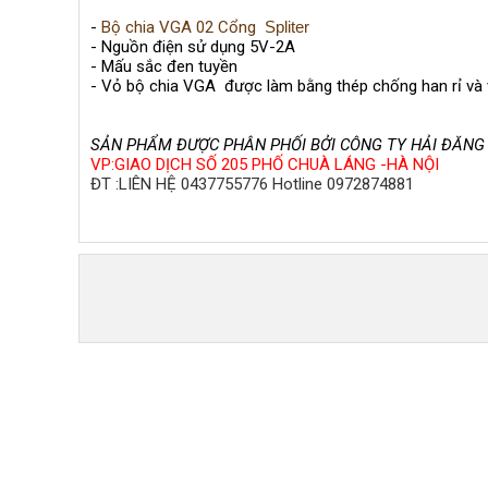
-
Bộ chia VGA 02 Cổng
Spliter
- Nguồn điện sử dụng 5V-2A
- Mấu sắc đen tuyền
- Vỏ bộ chia VGA được làm bằng thép chống han rỉ và
SẢN PHẨM ĐƯỢC PHÂN PHỐI BỞI CÔNG TY HẢI ĐĂN
VP:GIAO DỊCH SỐ 205 PHỐ CHUÀ LÁNG -HÀ NỘI
ĐT :LIÊN HỆ 0437755776 Hotline 0972874881