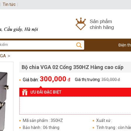
|
Tin tức
|
Điện t
VGA
Bộ chia VGA 02 Cổng 350HZ Hàng cao cấp
300,000
Giá bán:
đ
Giá thị trường:
350,000 đ
ƯU ĐÃI ĐẶC BIỆT
Mã sản phẩm : 350HZ
Xuất xứ :
Bảo hành : 06 tháng
Tình trạng : còn h