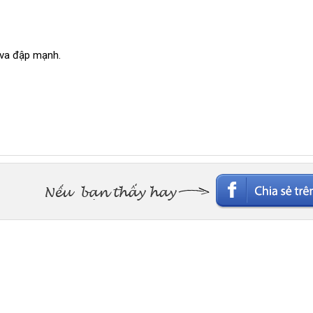
 va đập mạnh.
G