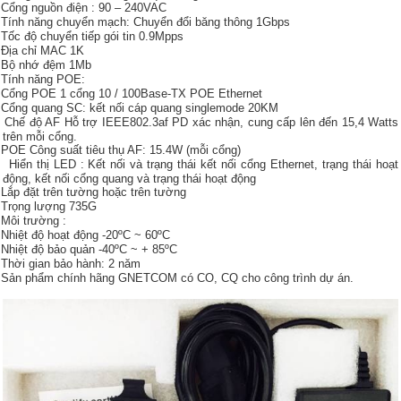
Cổng nguồn điện : 90 – 240VAC
Tính năng chuyển mạch: Chuyển đổi băng thông 1Gbps
Tốc độ chuyển tiếp gói tin 0.9Mpps
Địa chỉ MAC 1K
Bộ nhớ đệm 1Mb
Tính năng POE:
Cổng POE 1 cổng 10 / 100Base-TX POE Ethernet
Cổng quang SC: kết nối cáp quang singlemode 20KM
Chế độ AF Hỗ trợ IEEE802.3af PD xác nhận, cung cấp lên đến 15,4 Watts
trên mỗi cổng.
POE Công suất tiêu thụ AF: 15.4W (mỗi cổng)
Hiển thị LED : Kết nối và trạng thái kết nối cổng Ethernet, trạng thái hoạt
động, kết nối cổng quang và trạng thái hoạt động
Lắp đặt trên tường hoặc trên tường
Trọng lượng 735G
Môi trường :
Nhiệt độ hoạt động -20ºC ~ 60ºC
Nhiệt độ bảo quản -40ºC ~ + 85ºC
Thời gian bảo hành: 2 năm
Sản phẩm chính hãng GNETCOM có CO, CQ cho công trình dự án.