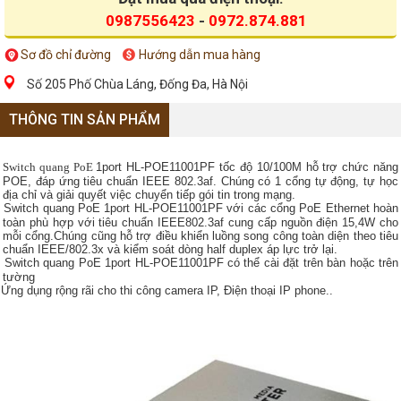
0987556423
-
0972.874.881
Sơ đồ chỉ đường
Hướng dẫn mua hàng
Số 205 Phố Chùa Láng, Đống Đa, Hà Nội
THÔNG TIN SẢN PHẨM
Switch quang PoE
1port HL-POE11001PF tốc độ 10/100M hỗ trợ chức năng
POE, đáp ứng tiêu chuẩn IEEE 802.3af. Chúng có 1 cổng tự động, tự học
địa chỉ và giải quyết việc chuyển tiếp gói tin trong mạng.
Switch quang PoE 1port HL-POE11001PF với các cổng PoE Ethernet hoàn
toàn phù hợp với tiêu chuẩn IEEE802.3af cung cấp nguồn điện 15,4W cho
mỗi cổng.Chúng cũng hỗ trợ điều khiển luồng song công toàn diện theo tiêu
chuẩn IEEE/802.3x và kiểm soát dòng half duplex áp lực trở lại.
Switch quang PoE 1port HL-POE11001PF có thể cài đặt trên bàn hoặc trên
tường
Ứng dụng rộng rãi cho thi công camera IP, Điện thoại IP phone..