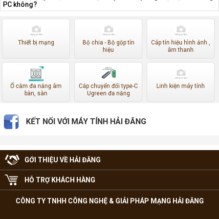
PC không?
Thiết bị mạng
Bộ chia - Bộ gộp tín
Cáp tín hiệu hình ảnh ,
hiệu
âm thanh
Ổ cắm đa năng âm
Cáp chuyển đổi type-C
Linh kiện máy tính
bàn, sàn
Ugreen đa năng
KẾT NỐI VỚI MÁY TÍNH HẢI ĐĂNG
GỚI THIỆU VỀ HẢI ĐĂNG
HỖ TRỢ KHÁCH HÀNG
CÔNG TY TNHH CÔNG NGHỆ & GIẢI PHÁP MẠNG HẢI ĐĂNG