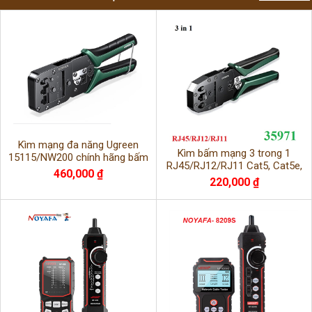
Kìm mạng đa năng Ugreen
Kìm bấm mạng 3 trong 1
15115/NW200 chính hãng bấm
RJ45/RJ12/RJ11 Cat5, Cat5e,
chuẩn RJ11,RJ12,RJ45
460,000 ₫
Cat6 Ugreen 35971/NW304
220,000 ₫