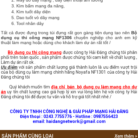
Kìm bấm mạng đa năng,
Kìm tuốt dây diện
Dao tuốt vỏ dây mạng
Tool nhân dây
Tất cả được đựng trong túi đựng rất gọn gàng tiện dụng tạo nên
Bộ
dụng cụ thi công mạng NF1306
chuyên nghiệp cho anh em kỹ
thuật làm mạng hoặc dùng cho khách làm dự án rất tốt /
Bộ dụng cụ thi công mạng
được công ty Hải Đăng chúng tôi phân
phối trên toàn quốc , sản phẩm được chúng tôi cam kết về chất lượng ,
Làm dự án rất ok .
Ưu điểm
với sản phẩm chất lượng giá thành luôn là ưu điểm vượt trội
của bộ dùng cụ làm mạng chính hãng Noyafa NF1301 của công ty Hải
Đăng chúng tôi
Quý khách muốn tìm
địa chỉ bán bộ dụng cụ làm mạng cho dự
án
uy tín chất lượng cao giá hợp lý xin vui lòng liên hệ với công ty Hải
Đăng chúng tôi để được tư vấn và hỗ trợ giá tốt nhất nhé /
CÔNG TY TNHH CÔNG NGHỆ & GIẢI PHÁP MẠNG HẢI ĐĂNG
Điện thoại : 0243.7755776 - Hotline : 0987556423
email: haidangnetwork@gmail.com
SẢN PHẨM CÙNG LOẠI
Xem thêm >