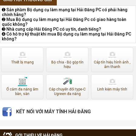
➊ Sản phầm Bộ dụng cụ làm mạng tại Hải Đăng PC có phải hàng
chính hãng?
➋ Mua Bộ dụng cụ làm mạng tại Hải Đăng Pc có giao hàng toàn
quốc không?
➌ Nhà cung cấp Hải Đăng PC có uy tín, danh tiếng?
➍ Có hỗ trợ kỹ thuật khi mua Bộ dụng cụ làm mạng tại Hải Đăng PC
không?
Thiết bị mạng
Bộ chia - Bộ gộp tín
Cáp tín hiệu hình ảnh ,
hiệu
âm thanh
Ổ cắm đa năng âm
Cáp chuyển đổi type-C
Linh kiện máy tính
bàn, sàn
Ugreen đa năng
KẾT NỐI VỚI MÁY TÍNH HẢI ĐĂNG
GỚI THIỆU VỀ HẢI ĐĂNG