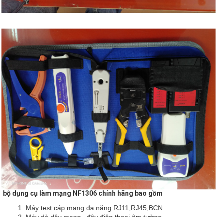
bộ dụng cụ làm mạng NF1306 chính hãng bao gồm
Máy test cáp mạng đa năng RJ11,RJ45,BCN
Máy dò dây mạng , đây điện thoại âm tường