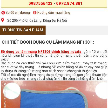
0987556423
-
0972.874.881
Sơ đồ chỉ đường
Hướng dẫn mua hàng
Số 205 Phố Chùa Láng, Đống Đa, Hà Nội
THÔNG TIN SẢN PHẨM
CHI TIẾT BOOH DỤNG CỤ LÀM MẠNG NF1301 :
Bộ dùng cụ làm mạng NF1306 chính hãng noyafa
gồm 10 chi tiết
hữu ích giúp kỹ thuật thi công hệ thống mạng thuận tiện trong công
việc /
Các dụng cụ cần thiết chủ yếu như kìm bấm mạng , máy test mạng,
dao tuốt vỏ dây mạng ....là những SP chính hãng có độ tin cậy cao giúp
kỹ thuật thi công nút mạng một cách nhanh chóng và thuận tiện .
Tất cả các đồ nghệ làm mạng được đựng trong túi gọn gàng thuận tiện
cho việc leo trèo , mang vác di chuyển khi thi công ở những điểm khó .