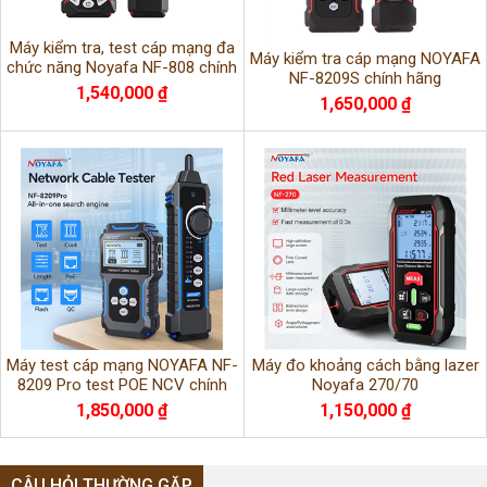
Máy kiểm tra, test cáp mạng đa
Máy kiểm tra cáp mạng NOYAFA
chức năng Noyafa NF-808 chính
NF-8209S chính hãng
hãng
1,540,000 ₫
1,650,000 ₫
Máy test cáp mạng NOYAFA NF-
Máy đo khoảng cách bằng lazer
8209 Pro test POE NCV chính
Noyafa 270/70
hãng
1,850,000 ₫
1,150,000 ₫
CÂU HỎI THƯỜNG GẶP