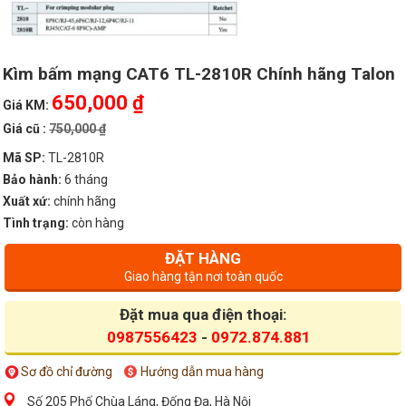
Kìm bấm mạng CAT6 TL-2810R Chính hãng Talon
650,000 ₫
Giá KM:
Giá cũ :
750,000 ₫
Mã SP:
TL-2810R
Bảo hành:
6 tháng
Xuất xứ:
chính hãng
Tình trạng:
còn hàng
ĐẶT HÀNG
Giao hàng tận nơi toàn quốc
Đặt mua qua điện thoại:
0987556423
-
0972.874.881
Sơ đồ chỉ đường
Hướng dẫn mua hàng
Số 205 Phố Chùa Láng, Đống Đa, Hà Nội