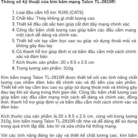
Thông số kỹ thuật của kìm bấm mạng Talon TL-2810R:
Loại đầu cắm hỗ trợ: RJ45 (CAT6)
Chất liệu: Thép không gỉ chất lượng cao
Thiết kế đầu cắt sắc bén giúp cắt đứt dây mạng chính xác
Công tắc bấm chất lượng cao giúp bấm các đầu cắm mạng
một cách dễ dàng và chính xác
Thiết kế với tay cầm bọc cao su giúp sử dụng thoải mái và
không gây đau tay
Có thanh hỗ trợ giúp định vị và bấm đầu cắm một cách chính
xác và đảm bảo
Kích thước sản phẩm: 20 x 8.5 x 2.5 cm
Trọng lượng sản phẩm: 310g
Kìm bấm mạng Talon TL-2810R được thiết kế với các tính năng chất
lượng cao nhằm đảm bảo độ chính xác và độ bền của sản phẩm.
Thiết kế với tay cầm bọc cao su giúp sử dụng thoải mái và không gây
đau tay khi sử dụng trong thời gian dài. Công tắc bấm chất lượng cao
giúp bấm các đầu cắm mạng một cách dễ dàng và chính xác, đồng
thời, thanh hỗ trợ giúp định vị và bấm đầu cắm một cách chính xác và
đảm bảo.
Kích thước của sản phẩm là 20 x 8.5 x 2.5 cm, cùng với trọng lượng
310g, kìm bấm mạng Talon TL-2810R rất nhẹ và dễ dàng để sử dụng
trong quá trình lắp đặt, bảo trì và sửa chữa hệ thống mạng.
Với các tính năng đáng tin cậy và thiết kế chất lượng cao, kìm bấm