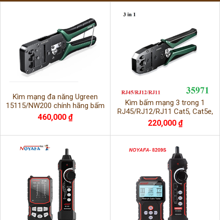
Kìm mạng đa năng Ugreen
Kìm bấm mạng 3 trong 1
15115/NW200 chính hãng bấm
RJ45/RJ12/RJ11 Cat5, Cat5e,
chuẩn RJ11,RJ12,RJ45
460,000 ₫
Cat6 Ugreen 35971/NW304
220,000 ₫