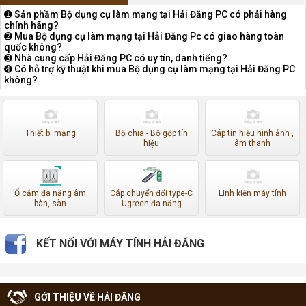
➊ Sản phầm Bộ dụng cụ làm mạng tại Hải Đăng PC có phải hàng
chính hãng?
➋ Mua Bộ dụng cụ làm mạng tại Hải Đăng Pc có giao hàng toàn
quốc không?
➌ Nhà cung cấp Hải Đăng PC có uy tín, danh tiếng?
➍ Có hỗ trợ kỹ thuật khi mua Bộ dụng cụ làm mạng tại Hải Đăng PC
không?
Thiết bị mạng
Bộ chia - Bộ gộp tín
Cáp tín hiệu hình ảnh ,
hiệu
âm thanh
Ổ cắm đa năng âm
Cáp chuyển đổi type-C
Linh kiện máy tính
bàn, sàn
Ugreen đa năng
KẾT NỐI VỚI MÁY TÍNH HẢI ĐĂNG
GỚI THIỆU VỀ HẢI ĐĂNG