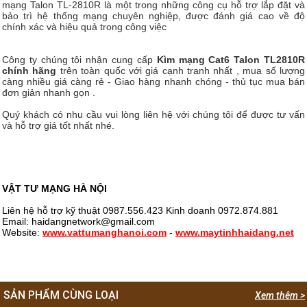
mạng Talon TL-2810R là một trong những công cụ hỗ trợ lắp đặt và
bảo trì hệ thống mạng chuyên nghiệp, được đánh giá cao về độ
chính xác và hiệu quả trong công việc
Công ty chúng tôi nhận cung cấp
Kìm mạng Cat6 Talon TL2810R
chính hãng
trên toàn quốc với giá cạnh tranh nhất , mua số lượng
càng nhiều giá càng rẻ - Giao hàng nhanh chóng - thủ tục mua bán
đơn giản nhanh gọn .
Quý khách có nhu cầu vui lòng liên hệ với chúng tôi để được tư vấn
và hỗ trợ giá tốt nhất nhé.
VẬT TƯ MẠNG HÀ NỘI
Liên hệ hỗ trợ kỹ thuật 0987.556.423 Kinh doanh 0972.874.881
Email: haidangnetwork@gmail.com
Website:
www.vattumanghanoi.com
-
www.maytinhhaidang.net
SẢN PHẨM CÙNG LOẠI
Xem thêm >