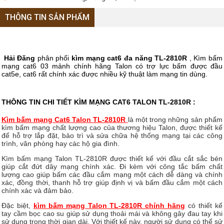
THÔNG TIN SẢN PHẨM
Hải Đăng
phân phối
kìm mạng cat6 đa năng TL-2810R
, Kìm bấm
mạng cat6 03 mảnh chính hãng Talon có trợ lực bấm được đầu
cat5e, cat6 rất chính xác được nhiều kỹ thuật làm mạng tin dùng.
THÔNG TIN CHI TIẾT KÌM MẠNG CAT6 TALON TL-2810R :
Kìm bấm mạng Cat6 Talon TL-2810R
là một trong những sản phẩm
kìm bấm mạng chất lượng cao của thương hiệu Talon, được thiết kế
để hỗ trợ lắp đặt, bảo trì và sửa chữa hệ thống mạng tại các công
trình, văn phòng hay các hộ gia đình.
Kìm bấm mạng Talon TL-2810R được thiết kế với đầu cắt sắc bén
giúp cắt đứt dây mạng chính xác. Đi kèm với công tắc bấm chất
lượng cao giúp bấm các đầu cắm mạng một cách dễ dàng và chính
xác, đồng thời, thanh hỗ trợ giúp định vị và bấm đầu cắm một cách
chính xác và đảm bảo.
Đặc biệt,
kìm bấm mạng Talon TL-2810R chính hãng
có thiết kế
tay cầm bọc cao su giúp sử dụng thoải mái và không gây đau tay khi
sử dụng trong thời gian dài. Với thiết kế này, người sử dụng có thể sử