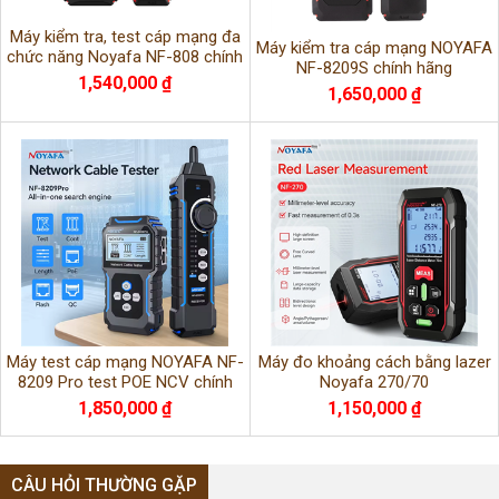
Máy kiểm tra, test cáp mạng đa
Máy kiểm tra cáp mạng NOYAFA
chức năng Noyafa NF-808 chính
NF-8209S chính hãng
hãng
1,540,000 ₫
1,650,000 ₫
Máy test cáp mạng NOYAFA NF-
Máy đo khoảng cách bằng lazer
8209 Pro test POE NCV chính
Noyafa 270/70
hãng
1,850,000 ₫
1,150,000 ₫
CÂU HỎI THƯỜNG GẶP