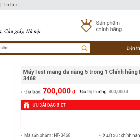
|
Tin tức
|
Điện t
MáyTest mang đa năng 5 trong 1 Chính hãng
3468
700,000
Giá bán:
đ
Giá thị trường:
800,000 đ
ƯU ĐÃI ĐẶC BIỆT
Mã sản phẩm : NF-3468
Xuất xứ : chính hã