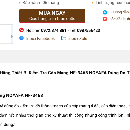
Bảo hành : 06 tháng
Tình trạng : còn h
MUA NGAY
Hướng dẫn
Giao hàng trên toàn quốc
Sơ đồ chỉ 
Hotline:
0972.874.881
- Tel:
0987556423
Inbox Facebook
Inbox Zalo
Địa chỉ: Số 205 Phố Chùa Láng - Đống Đa- Hà Nội
h Hãng,Thiết Bị Kiểm Tra Cáp Mạng NF-3468 NOYAFA Dùng Đo 
 hãng NOYAFA NF-3468
 kế dùng đo kiểm tra độ thông mạch của cáp mạng 4 đôi, cáp điện thoại, 
kiệm rất nhiều thời gian cho kỹ thuật thi công những công trình lớn ,
sử dụng/