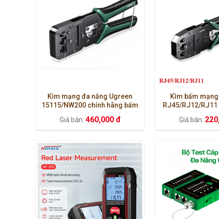
Kìm mạng đa năng Ugreen
Kìm bấm mạng 
15115/NW200 chính hãng bấm
RJ45/RJ12/RJ11 C
chuẩn RJ11,RJ12,RJ45
Cat6 Ugreen 35
460,000 đ
220
Giá bán:
Giá bán: