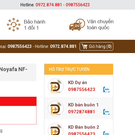
Hotline:
0972.874.881 - 0987556423
hoại:
0987556423
- Hotline:
0972.874.881
Giỏ hàng (
0
)
 Noyafa NF-
HỖ TRỢ TRỰC TUYẾN
KD Dự án
0987556423
KD bán buôn 1
0972874881
KD Bán buôn 2
ng
0987556423