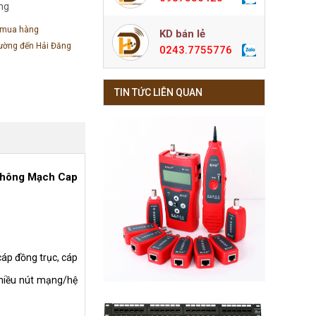
àng
 mua hàng
KD bán lẻ
đường đến Hải Đăng
0243.7755776
TIN TỨC LIÊN QUAN
Thông Mạch Cap
cáp đồng trục, cáp
 nhiều nút mạng/hệ