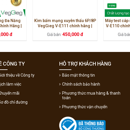
ng Đa Năng
Kìm bấm mạng xuyên thấu 6P/8P
Máy test cá
hính Hãng |
VegGieg V-E111 chính hãng |
V-E110 chín
RJ45, RJ11
Bấm hạt RJ45, RJ11 nhanh, chắc
,000 đ
450,000 đ
Giá bán:
Giá bá
chắn
Ề CÔNG TY
HỖ TRỢ KHÁCH HÀNG
iới thiệu về Công ty
Bảo mật thông tin
Lịch làm việc
Chính sách bảo hành
Khuyến mãi
Phương thức mua hàng & thanh
toán
Sơ đồ chỉ đường
Phương thức vận chuyển