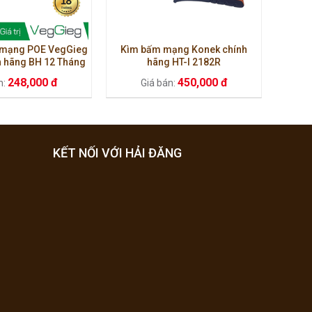
p mạng POE VegGieg
Kìm bấm mạng Konek chính
h hãng BH 12 Tháng
hãng HT-I 2182R
248,000 đ
450,000 đ
n:
Giá bán:
KẾT NỐI VỚI HẢI ĐĂNG