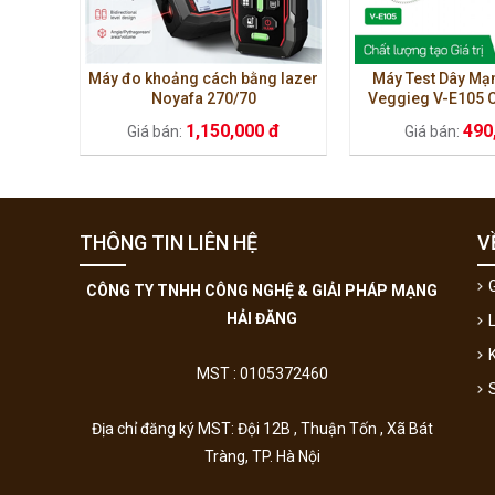
Máy đo khoảng cách bằng lazer
Máy Test Dây Mạ
Noyafa 270/70
Veggieg V-E105 C
Kiểm Tra LAN, 
1,150,000 đ
490
Giá bán:
Giá bán:
THÔNG TIN LIÊN HỆ
V
G
CÔNG TY TNHH CÔNG NGHỆ & GIẢI PHÁP MẠNG
HẢI ĐĂNG
MST : 0105372460
Địa chỉ đăng ký MST: Đội 12B , Thuận Tốn , Xã Bát
Tràng, TP. Hà Nội