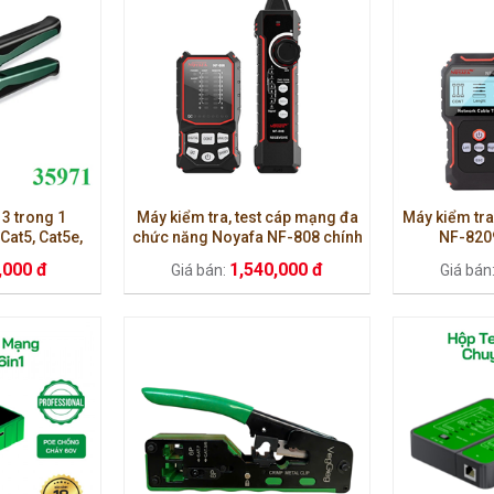
3 trong 1
Máy kiểm tra, test cáp mạng đa
Máy kiểm tr
at5, Cat5e,
chức năng Noyafa NF-808 chính
NF-820
971/NW304
hãng
,000 đ
1,540,000 đ
Giá bán:
Giá bán