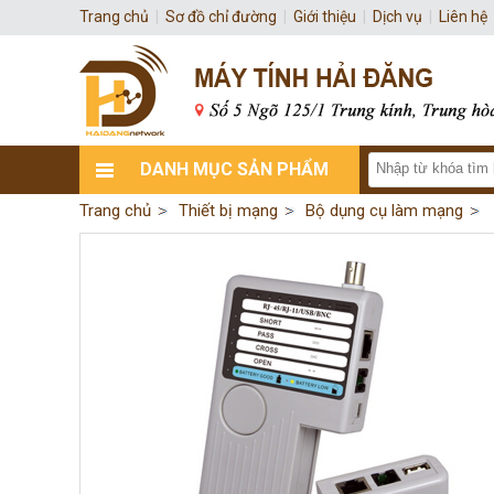
Trang chủ
|
Sơ đồ chỉ đường
|
Giới thiệu
|
Dịch vụ
|
Liên hệ
DANH MỤC SẢN PHẨM
Trang chủ
Thiết bị mạng
Bộ dụng cụ làm mạng