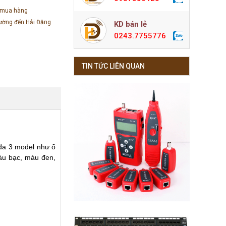
 mua hàng
đường đến Hải Đăng
KD bán lẻ
0243.7755776
TIN TỨC LIÊN QUAN
 đa 3 model như ổ
màu bạc, màu đen,