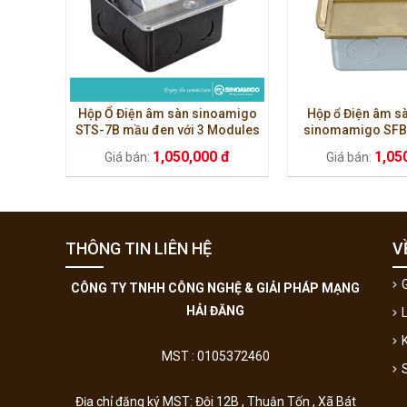
Hộp Ổ Điện âm sàn sinoamigo
Hộp ổ Điện âm sà
STS-7B mầu đen với 3 Modules
sinomamigo SFB
có thể thay thế tùy chỉnh
đông thích hợp 
1,050,000 đ
1,05
Giá bán:
Giá bán:
THÔNG TIN LIÊN HỆ
V
G
CÔNG TY TNHH CÔNG NGHỆ & GIẢI PHÁP MẠNG
HẢI ĐĂNG
MST : 0105372460
Địa chỉ đăng ký MST: Đội 12B , Thuận Tốn , Xã Bát