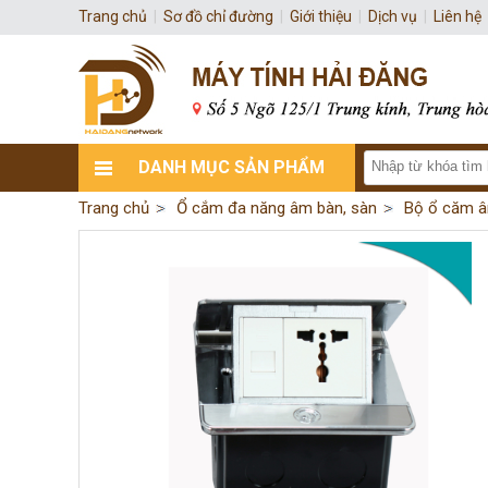
Trang chủ
|
Sơ đồ chỉ đường
|
Giới thiệu
|
Dịch vụ
|
Liên hệ
DANH MỤC SẢN PHẨM
Trang chủ
Ổ cắm đa năng âm bàn, sàn
Bộ ổ căm â