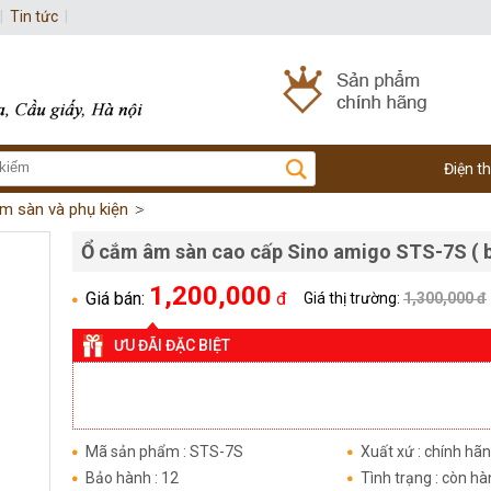
|
Tin tức
|
Điện t
m sàn và phụ kiện
Ổ cắm âm sàn cao cấp Sino amigo STS-7S ( 
1,200,000
Giá bán:
đ
Giá thị trường:
1,300,000 đ
ƯU ĐÃI ĐẶC BIỆT
Mã sản phẩm : STS-7S
Xuất xứ : chính hã
Bảo hành : 12
Tình trạng : còn h