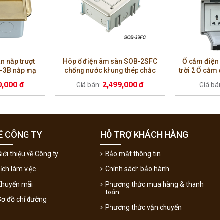
n năp trượt
Hôp ổ điện âm sàn SOB-2SFC
Ổ cắm điện
-3B nắp mạ
chống nước khung thép chắc
trời 2 Ổ cắm
lắp sàn gỗ
chắn ( có thể thay đổi phụ kiện )
AY
0,000 đ
2,499,000 đ
Giá bán:
Giá bá
Ề CÔNG TY
HỖ TRỢ KHÁCH HÀNG
iới thiệu về Công ty
Bảo mật thông tin
Lịch làm việc
Chính sách bảo hành
Khuyến mãi
Phương thức mua hàng & thanh
toán
Sơ đồ chỉ đường
Phương thức vận chuyển