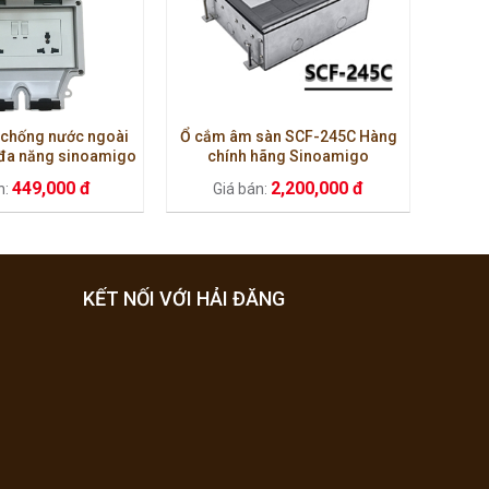
 chống nước ngoài
Ổ cắm âm sàn SCF-245C Hàng
 đa năng sinoamigo
chính hãng Sinoamigo
R86-2US
449,000 đ
2,200,000 đ
n:
Giá bán:
KẾT NỐI VỚI HẢI ĐĂNG