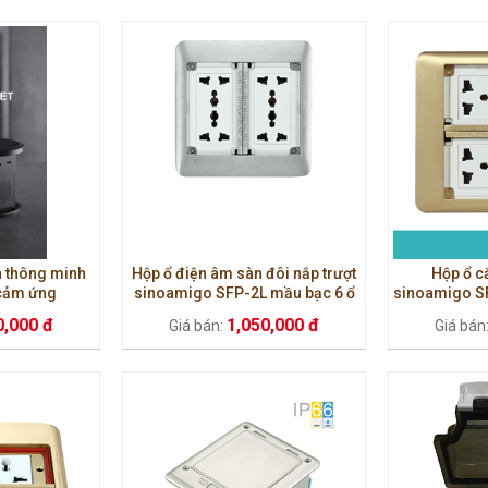
 thông minh
Hộp ổ điện âm sàn đôi nắp trượt
Hộp ổ c
 cảm ứng
sinoamigo SFP-2L mầu bạc 6 ổ
sinoamigo S
cắm khung thép
6 ổ cắm 
0,000 đ
1,050,000 đ
Giá bán:
Giá bán