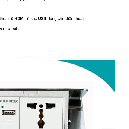
thoại, ổ
HDMI
, ổ sạc
USB
dùng cho điện thoại ....
ọn như mầu