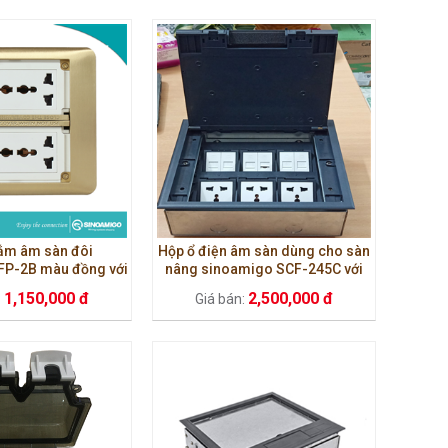
ắm âm sàn đôi
Hộp ổ điện âm sàn dùng cho sàn
FP-2B màu đồng với
nâng sinoamigo SCF-245C với
dạng nắp trượt
12 ổ cắm
1,150,000 đ
2,500,000 đ
:
Giá bán: