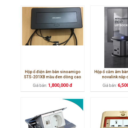
Hộp ổ điện âm bàn sinoamigo
Hộp ổ cắm âm bàn
STS-201XB mầu đen dòng cao
novalink nắp
cấp
1,800,000 đ
6,50
Giá bán:
Giá bán: