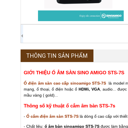
THÔNG TIN SẢN PHẨM
GIỚI THIỆU Ổ ÂM SÀN SINO AMIGO STS-7S
Ổ điện âm sàn cao cấp sinoamigo STS-7S
là model mớ
mạng, ổ thoại, ổ điện hoặc ổ
HDMi, VGA
, audio... đượ
mầu vàng ( gold)...
Thông số kỹ thuật ổ cắm âm bàn STS-7s
-
Ổ cắm điện âm sàn STS-7S
là dòng ổ cao cấp với thiế
- Chất liệu:
ổ âm bàn sinoamigo STS-7S
được làm bằng 