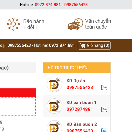
Hotline:
0972.874.881 - 0987556423
hoại:
0987556423
- Hotline:
0972.874.881
Giỏ hàng (
0
)
bạc)
HỖ TRỢ TRỰC TUYẾN
KD Dự án
0987556423
KD bán buôn 1
0972874881
ng
KD Bán buôn 2
àng
0987556423