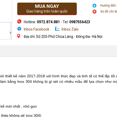
MUA NGAY
Hướng dẫn
Giao hàng trên toàn quốc
Sơ đồ chỉ 
Hotline:
0972.874.881
- Tel:
0987556423
Inbox Facebook
Inbox Zalo
Địa chỉ: Số 205 Phố Chùa Láng - Đống Đa- Hà Nội
i thiết kế năm 2017-2018 với hình thức đẹp và tinh tế có thế lắp tối
c làm bằng Inox 304 không bị gỉ sét có nhiêu mầu để lựa chọn như 
t kế mới nhất , nhỏ gọn
thép không gỉ( inox 304)