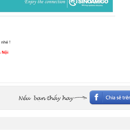
 nhé !
à Nội