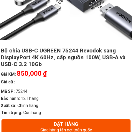
Bộ chia USB-C UGREEN 75244 Revodok sang
DisplayPort 4K 60Hz, cấp nguồn 100W, USB-A và
USB-C 3.2 10Gb
850,000 ₫
Giá KM:
Giá cũ :
Mã SP:
75244
Bảo hành:
12 Tháng
Xuất xứ:
Chính hãng
Tình trạng:
Còn hàng
ĐẶT HÀNG
Giao hàng tận nơi toàn quốc