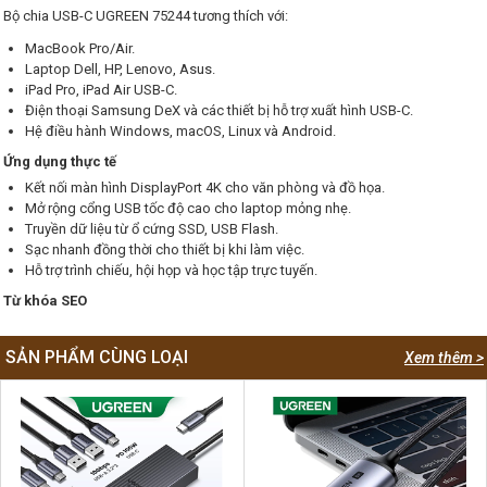
Bộ chia USB-C UGREEN 75244 tương thích với:
MacBook Pro/Air.
Laptop Dell, HP, Lenovo, Asus.
iPad Pro, iPad Air USB-C.
Điện thoại Samsung DeX và các thiết bị hỗ trợ xuất hình USB-C.
Hệ điều hành Windows, macOS, Linux và Android.
Ứng dụng thực tế
Kết nối màn hình DisplayPort 4K cho văn phòng và đồ họa.
Mở rộng cổng USB tốc độ cao cho laptop mỏng nhẹ.
Truyền dữ liệu từ ổ cứng SSD, USB Flash.
Sạc nhanh đồng thời cho thiết bị khi làm việc.
Hỗ trợ trình chiếu, hội họp và học tập trực tuyến.
Từ khóa SEO
SẢN PHẨM CÙNG LOẠI
Xem thêm >