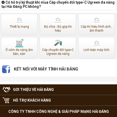
➍ Có hỗ trợ kỹ thuật khi mua Cáp chuyển đổi type-C Ugreen đa năng
tại Hải Đăng PC không?
Thiết bị mạng
Bộ chia - Bộ gộp tín
Cáp tín hiệu hình ảnh ,
hiệu
âm thanh
Ổ cắm đa năng âm
Cáp chuyển đổi type-C
Linh kiện máy tính
bàn, sàn
Ugreen đa năng
KẾT NỐI VỚI MÁY TÍNH HẢI ĐĂNG
GỚI THIỆU VỀ HẢI ĐĂNG
HỖ TRỢ KHÁCH HÀNG
CÔNG TY TNHH CÔNG NGHỆ & GIẢI PHÁP MẠNG HẢI ĐĂNG