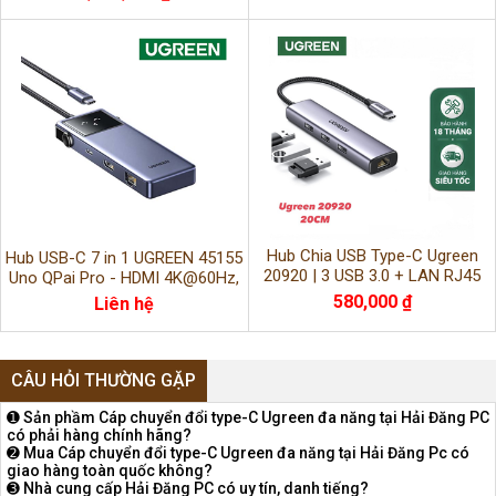
Hub Chia USB Type-C Ugreen
Hub USB-C 7 in 1 UGREEN 45155
20920 | 3 USB 3.0 + LAN RJ45
Uno QPai Pro - HDMI 4K@60Hz,
Cao Cấp
PD 100W, Mở Rộng Đa Cổng Cao
580,000 ₫
Liên hệ
Cấp
CÂU HỎI THƯỜNG GẶP
➊ Sản phầm Cáp chuyển đổi type-C Ugreen đa năng tại Hải Đăng PC
có phải hàng chính hãng?
➋ Mua Cáp chuyển đổi type-C Ugreen đa năng tại Hải Đăng Pc có
giao hàng toàn quốc không?
➌ Nhà cung cấp Hải Đăng PC có uy tín, danh tiếng?