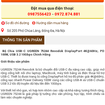
Đặt mua qua điện thoại:
0987556423
-
0972.874.881
Sơ đồ chỉ đường
Hướng dẫn mua hàng
Số 205 Phố Chùa Láng, Đống Đa, Hà Nội
THÔNG TIN SẢN PHẨM
Bộ Chia USB-C UGREEN 75244 Revodok DisplayPort 4K@60Hz, PD
100W, USB 3.2 10Gbps Chính Hãng
Giới thiệu sản phẩm
UGREEN 75244 Revodok là bộ chuyển đổi USB-C đa năng cao cấp, giúp mở
rộng cổng kết nối cho laptop, MacBook, máy tính bảng và điện thoại hỗ trợ
USB-C. Thiết bị được trang bị cổng DisplayPort hỗ trợ độ phân giải 4K@60Hz,
cổng sạc nhanh Power Delivery 100W cùng các cổng USB-A và USB-C chuẩn
USB 3.2 tốc độ truyền dữ liệu lên đến 10Gbps.
Với thiết kế nhỏ gọn, vỏ hợp kim nhôm cao cấp và khả năng tương thích rộng,
UGREEN 75244 là giải pháp lý tưởng cho văn phòng, học tập, trình chiếu và
làm việc chuyên nghiệp.