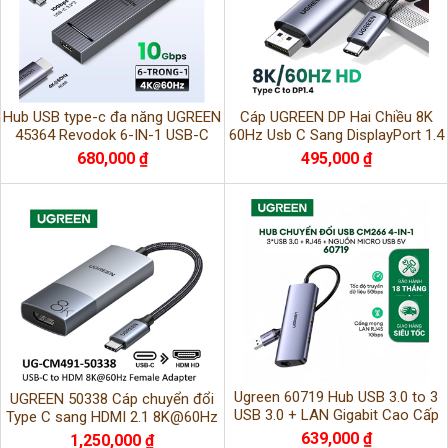
Hub USB type-c đa năng UGREEN
Cáp UGREEN DP Hai Chiều 8K
45364 Revodok 6-IN-1 USB-C
60Hz Usb C Sang DisplayPort 1.4
Hub Ethernet, 4K@60Hz HDMI
Cáp Cho Thunderbolt 3 ,4
680,000 ₫
495,000 ₫
Display
Ugreen 60719 Hub USB 3.0 to 3
UGREEN 50338 Cáp chuyển đổi
USB 3.0 + LAN Gigabit Cao Cấp
Type C sang HDMI 2.1 8K@60Hz
cao cấp
639,000 ₫
1,250,000 ₫