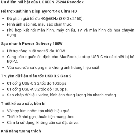
Ưu điểm nổi bật của UGREEN 75244 Revodok
Hỗ trợ xuất hình DisplayPort 4K Ultra HD
Độ phân giải tối đa 4K@60Hz (3840 x 2160).
Hình ảnh sắc nét, màu sắc chân thực.
Phù hợp kết nối màn hình, máy chiếu, TV và màn hình đồ họa chuyên
dụng.
Sạc nhanh Power Delivery 100W
Hỗ trợ công suất sạc tối đa 100W.
Cung cấp nguồn ổn định cho MacBook, laptop USB-C và các thiết bị hỗ
trợ PD.
Vừa sạc vừa sử dụng mà không ảnh hưởng hiệu suất.
Truyền dữ liệu siêu tốc USB 3.2 Gen 2
01 cổng USB-C 3.2 tốc độ 10Gbps.
01 cổng USB-A 3.2 tốc độ 10Gbps.
Sao chép dữ liệu, video, hình ảnh dung lượng lớn nhanh chóng.
Thiết kế cao cấp, bền bỉ
Vỏ hợp kim nhôm tản nhiệt hiệu quả.
Thiết kế nhỏ gọn, thuận tiện mang theo.
Cắm là sử dụng, không cần cài đặt driver.
Khả năng tương thích