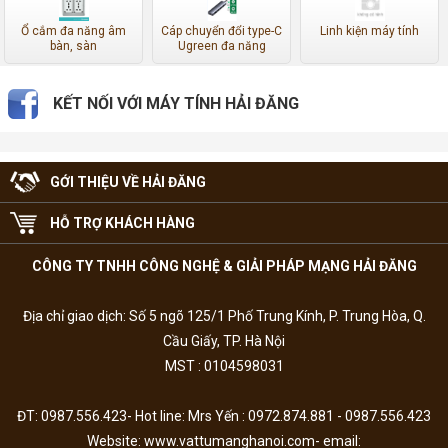
Ổ cắm đa năng âm
Cáp chuyển đổi type-C
Linh kiện máy tính
bàn, sàn
Ugreen đa năng
KẾT NỐI VỚI MÁY TÍNH HẢI ĐĂNG
GỚI THIỆU VỀ HẢI ĐĂNG
HỖ TRỢ KHÁCH HÀNG
CÔNG TY TNHH CÔNG NGHỆ & GIẢI PHÁP MẠNG HẢI ĐĂNG
Địa chỉ giao dịch: Số 5 ngõ 125/1 Phố Trung Kính, P. Trung Hòa, Q.
Cầu Giấy, TP. Hà Nội
MST : 0104598031
ĐT: 0987.556.423- Hot line: Mrs Yến : 0972.874.881 - 0987.556.423
Website: www.vattumanghanoi.com- email: