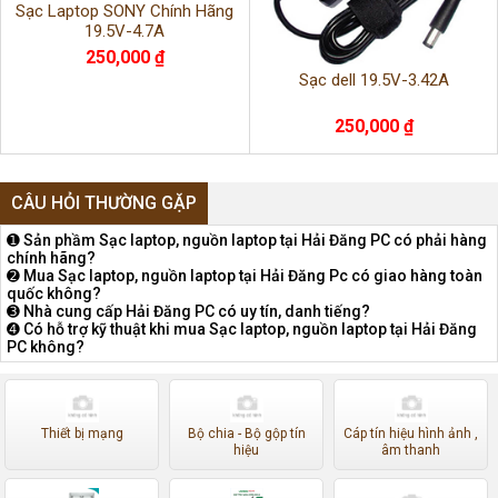
Sạc Laptop SONY Chính Hãng
19.5V-4.7A
250,000 ₫
Sạc dell 19.5V-3.42A
250,000 ₫
CÂU HỎI THƯỜNG GẶP
➊ Sản phầm Sạc laptop, nguồn laptop tại Hải Đăng PC có phải hàng
chính hãng?
➋ Mua Sạc laptop, nguồn laptop tại Hải Đăng Pc có giao hàng toàn
quốc không?
➌ Nhà cung cấp Hải Đăng PC có uy tín, danh tiếng?
➍ Có hỗ trợ kỹ thuật khi mua Sạc laptop, nguồn laptop tại Hải Đăng
PC không?
Thiết bị mạng
Bộ chia - Bộ gộp tín
Cáp tín hiệu hình ảnh ,
hiệu
âm thanh