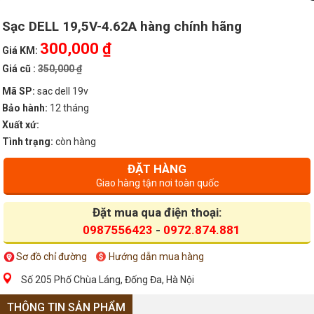
Sạc DELL 19,5V-4.62A hàng chính hãng
300,000 ₫
Giá KM:
Giá cũ :
350,000 ₫
Mã SP:
sac dell 19v
Bảo hành:
12 tháng
Xuất xứ:
Tình trạng:
còn hàng
ĐẶT HÀNG
Giao hàng tận nơi toàn quốc
Đặt mua qua điện thoại:
0987556423
-
0972.874.881
Sơ đồ chỉ đường
Hướng dẫn mua hàng
Số 205 Phố Chùa Láng, Đống Đa, Hà Nội
THÔNG TIN SẢN PHẨM