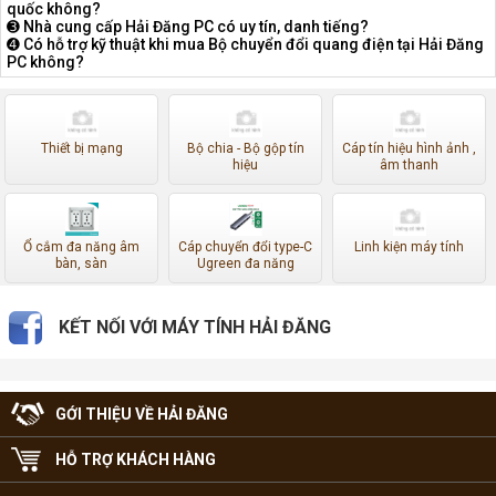
quốc không?
➌ Nhà cung cấp Hải Đăng PC có uy tín, danh tiếng?
➍ Có hỗ trợ kỹ thuật khi mua Bộ chuyển đổi quang điện tại Hải Đăng
PC không?
Thiết bị mạng
Bộ chia - Bộ gộp tín
Cáp tín hiệu hình ảnh ,
hiệu
âm thanh
Ổ cắm đa năng âm
Cáp chuyển đổi type-C
Linh kiện máy tính
bàn, sàn
Ugreen đa năng
KẾT NỐI VỚI MÁY TÍNH HẢI ĐĂNG
GỚI THIỆU VỀ HẢI ĐĂNG
HỖ TRỢ KHÁCH HÀNG