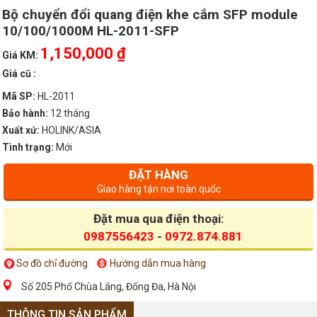
Bộ chuyển đổi quang điện khe cắm SFP module
10/100/1000M HL-2011-SFP
1,150,000 ₫
Giá KM:
Giá cũ :
Mã SP:
HL-2011
Bảo hành:
12 tháng
Xuất xứ:
HOLINK/ASIA
Tình trạng:
Mới
ĐẶT HÀNG
Giao hàng tận nơi toàn quốc
Đặt mua qua điện thoại:
0987556423
-
0972.874.881
Sơ đồ chỉ đường
Hướng dẫn mua hàng
Số 205 Phố Chùa Láng, Đống Đa, Hà Nội
THÔNG TIN SẢN PHẨM