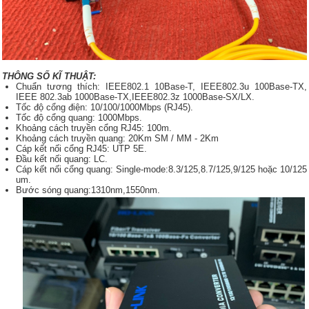
THÔNG SỐ KĨ THUẬT:
Chuẩn tương thích: IEEE802.1 10Base-T, IEEE802.3u 100Base-TX,
IEEE 802.3ab 1000Base-TX,IEEE802.3z 1000Base-SX/LX.
Tốc độ cổng điện: 10/100/1000Mbps (RJ45).
Tốc độ cổng quang: 1000Mbps.
Khoảng cách truyền cổng RJ45: 100m.
Khoảng cách truyền quang: 20Km SM / MM - 2Km
Cáp kết nối cổng RJ45: UTP 5E.
Đầu kết nối quang: LC.
Cáp kết nối cổng quang: Single-mode:8.3/125,8.7/125,9/125 hoặc 10/125
um.
Bước sóng quang:1310nm,1550nm.