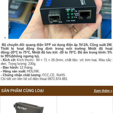
Bộ chuyển đổi quang điện SFP sử dụng điện áp 5V-2A, Công suất 2W.
Thiết bị hoạt động ổng định trong môi trường Nhiệt độ hoạt
động:-20°C to 75°C, Nhiệt độ lưu trữ: -20 to 70°C. Độ ẩm trung bình: 5%
to 95%(không ngưng tụ).
- Kích cỡ:
Kích thước: 94 × 71 × 26.0mm, chất liệu vỏ: kim loại, Màu sắc:
đen. Trọng lượng: 230g.
- Bảo hành:
12 tháng.
- Hãng sản xuất:
HOLINK.
- Chứng nhận chất lượng:
FCC,CE, RoHS
Chi tiết xin liên hệ số điện thoại 0972.874.881
SẢN PHẨM CÙNG LOẠI
Xem thêm >