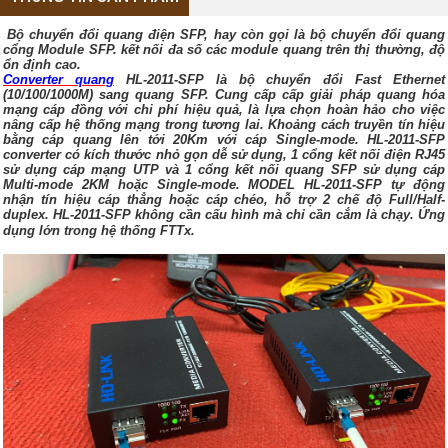
Bộ chuyển đổi quang điện SFP, hay còn gọi là bộ chuyển đổi quang
cổng Module SFP. kết nối đa số các module quang trên thị thường, độ
ổn định cao.
Converter quang
HL-2011-SFP là bộ chuyển đổi Fast Ethernet
(10/100/1000M) sang quang SFP. Cung cấp cấp giải pháp quang hóa
mạng cáp đồng với chi phí hiệu quả, là lựa chọn hoàn hảo cho việc
nâng cấp hệ thống mạng trong tương lai. Khoảng cách truyền tín hiệu
bằng cáp quang lên tới 20Km với cáp Single-mode. HL-2011-SFP
converter có kích thước nhỏ gọn dễ sử dụng, 1 cổng kết nối điện RJ45
sử dụng cáp mạng UTP và 1 cổng kết nối quang SFP sử dụng cáp
Multi-mode 2KM hoặc Single-mode. MODEL HL-2011-SFP tự động
nhận tín hiệu cáp thẳng hoặc cáp chéo, hỗ trợ 2 chế độ Full/Half-
duplex. HL-2011-SFP không cần cấu hình mà chỉ cần cắm là chạy. Ứng
dụng lớn trong hệ thống FTTx.