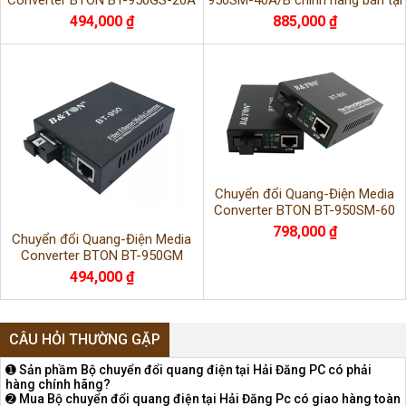
Converter BTON BT-950GS-20A
950SM-40A/B chính hãng bán tại
Hà Nội
494,000 ₫
885,000 ₫
Chuyển đổi Quang-Điện Media
Converter BTON BT-950SM-60
cao cấp chính hãng
798,000 ₫
Chuyển đổi Quang-Điện Media
Converter BTON BT-950GM
494,000 ₫
CÂU HỎI THƯỜNG GẶP
➊ Sản phầm Bộ chuyển đổi quang điện tại Hải Đăng PC có phải
hàng chính hãng?
➋ Mua Bộ chuyển đổi quang điện tại Hải Đăng Pc có giao hàng toàn