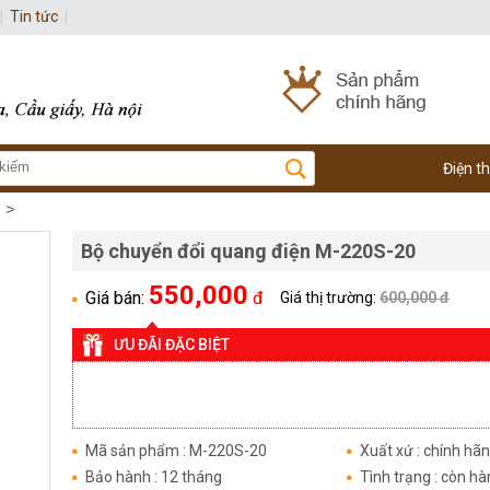
|
Tin tức
|
Điện t
Bộ chuyển đổi quang điện M-220S-20
550,000
Giá bán:
đ
Giá thị trường:
600,000 đ
ƯU ĐÃI ĐẶC BIỆT
Mã sản phẩm : M-220S-20
Xuất xứ : chính hã
Bảo hành : 12 tháng
Tình trạng : còn h