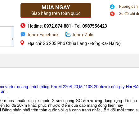
MUA NGAY
Hướng dẫn
Giao hàng trên toàn quốc
Sơ đồ chỉ 
Hotline:
0972.874.881
- Tel:
0987556423
Inbox Facebook
Inbox Zalo
Địa chỉ: Số 205 Phố Chùa Láng - Đống Đa- Hà Nội
converter quang chính hãng Pro M-220S-20,M-110S-20 được công ty Hải Đăng
ự án
.
000 mbps chuẩn single mode 2 sợi quang SC được ứng dụng rộng dãi cho 
đến tối đa 20km khắc phục nhược điểm của cáp mạng đồng hiện nay .
ăng phân phối trên toàn quốc với giá cạnh tranh nhất , BH đổi mới trong su