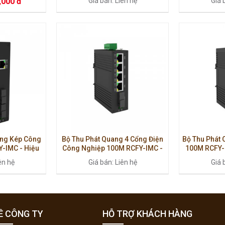
,000 đ
Giá bán: Liên hệ
Giá 
TX1310nm/RX1310nm
x
ang Kép Công
Bộ Thu Phát Quang 4 Cổng Điện
Bộ Thu Phát
-IMC - Hiệu
Công Nghiệp 100M RCFY-IMC -
100M RCFY-I
 Bền Bỉ
Hiệu Suất Ổn Định, Bền Bỉ
Định, C
ên hệ
Giá bán: Liên hệ
Giá 
Ề CÔNG TY
HỖ TRỢ KHÁCH HÀNG