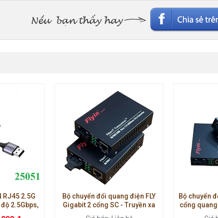
N RJ45 2.5G
Bộ chuyển đổi quang điện FLY
Bộ chuyển đổ
 độ 2.5Gbps,
Gigabit 2 cổng SC - Truyền xa
cổng quang 
ng cho laptop,
25Km, bước sóng
TX1310nm/R