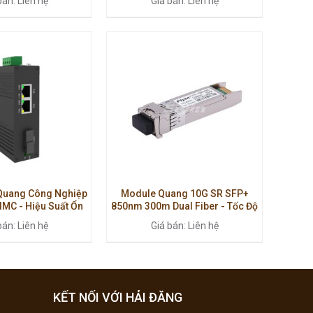
bán: Liên hệ
Giá bán: Liên hệ
a 25Km
25Km
 Quang Công Nghiệp
Module Quang 10G SR SFP+
MC - Hiệu Suất Ổn
850nm 300m Dual Fiber - Tốc Độ
hống Nhiễu Cao
Cao, Truyền Dữ Liệu Ổn Định
bán: Liên hệ
Giá bán: Liên hệ
KẾT NỐI VỚI HẢI ĐĂNG