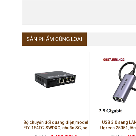
SẢN PHẨM CÙNG LOẠI
Bộ chuyển đổi quang điện,model
USB 3.0 sang LA
FLY-1F4TC-SWDXG, chuẩn SC, sợi
Ugreen 25051, tốc
đôi, 1000M Single mode, 1 cổng
kết nối ổn định, dù