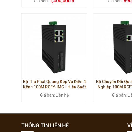
1,400,000 đ
690
Giá bán:
Giá bán:
quang,
PC
Bộ Thu Phát Quang Kép Và Điện 4
Bộ Chuyển Đổi Qu
Kênh 100M RCFY-IMC - Hiệu Suất
Nghiệp 100M RCFY
Cao, Ổn Định Công Nghiệp
Suất Ổn Định,
Giá bán: Liên hệ
Giá bán: Li
THÔNG TIN LIÊN HỆ
V