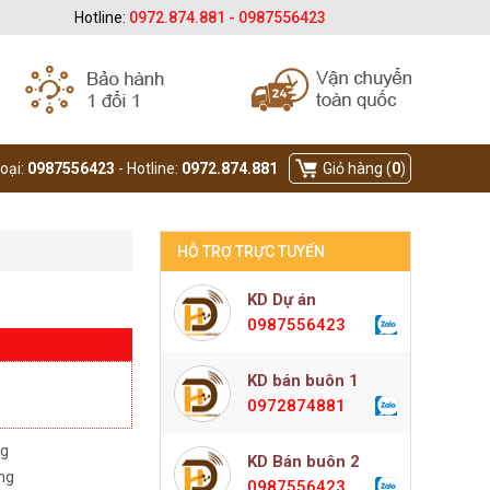
Hotline:
0972.874.881 - 0987556423
hoại:
0987556423
- Hotline:
0972.874.881
Giỏ hàng (
0
)
HỖ TRỢ TRỰC TUYẾN
KD Dự án
0987556423
KD bán buôn 1
0972874881
ng
KD Bán buôn 2
àng
0987556423