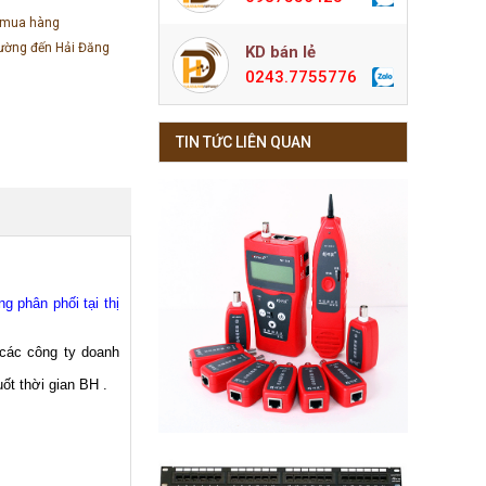
 mua hàng
đường đến Hải Đăng
KD bán lẻ
0243.7755776
TIN TỨC LIÊN QUAN
 phân phối tại thị
các công ty doanh
ốt thời gian BH .