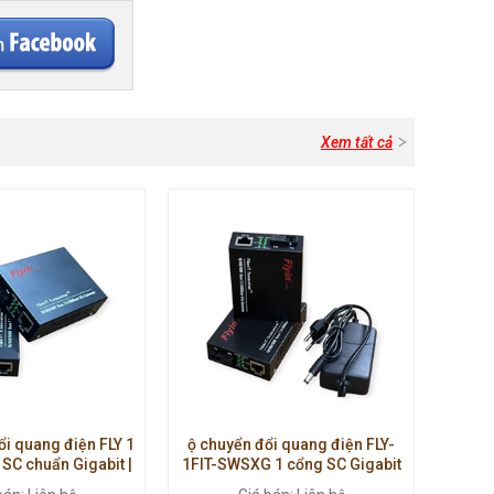
Xem tất cả
i quang điện FLY 1
ộ chuyển đổi quang điện FLY-
SC chuẩn Gigabit |
1FIT-SWSXG 1 cổng SC Gigabit
X1310nm | Truyền
10/100/1000Mbps | Truyền xa