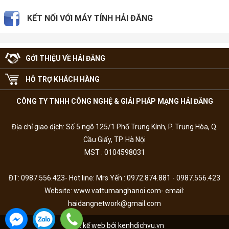
KẾT NỐI VỚI MÁY TÍNH HẢI ĐĂNG
GỚI THIỆU VỀ HẢI ĐĂNG
HỖ TRỢ KHÁCH HÀNG
CÔNG TY TNHH CÔNG NGHỆ & GIẢI PHÁP MẠNG HẢI ĐĂNG
Địa chỉ giao dịch: Số 5 ngõ 125/1 Phố Trung Kính, P. Trung Hòa, Q.
Cầu Giấy, TP. Hà Nội
MST : 0104598031
ĐT: 0987.556.423- Hot line: Mrs Yến : 0972.874.881 - 0987.556.423
Website: www.vattumanghanoi.com- email:
haidangnetwork@gmail.com
Thiết kế web bởi kenhdichvu.vn