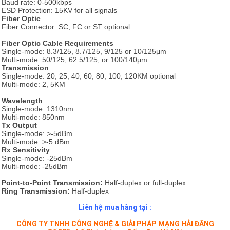
Baud rate: 0-500kbps
ESD Protection: 15KV for all signals
Fiber Optic
Fiber Connector: SC, FC or ST optional
Fiber Optic
Cable Requirements
Single-mode: 8.3/125, 8.7/125, 9/125 or 10/125μm
Multi-mode: 50/125, 62.5/125, or 100/140μm
Transmission
Single-mode: 20, 25, 40, 60, 80, 100, 120KM optional
Multi-mode: 2, 5KM
Wavelength
Single-mode: 1310nm
Multi-mode: 850nm
Tx Output
Single-mode: >-5dBm
Multi-mode: >-5 dBm
Rx Sensitivity
Single-mode: -25dBm
Multi-mode: -25dBm
Point-to-Point Transmission:
Half-duplex or full-duplex
Ring Transmission:
Half-duplex
Liên hệ mua hàng tại :
CÔNG TY TNHH CÔNG NGHỆ & GIẢI PHÁP MẠNG HẢI ĐĂNG