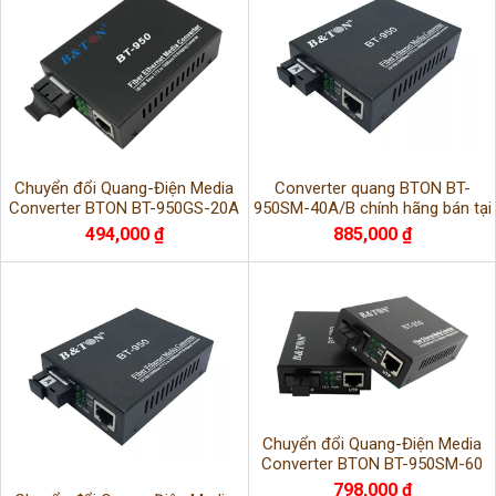
Chuyển đổi Quang-Điện Media
Converter quang BTON BT-
Converter BTON BT-950GS-20A
950SM-40A/B chính hãng bán tại
Hà Nội
494,000 ₫
885,000 ₫
Chuyển đổi Quang-Điện Media
Converter BTON BT-950SM-60
cao cấp chính hãng
798,000 ₫