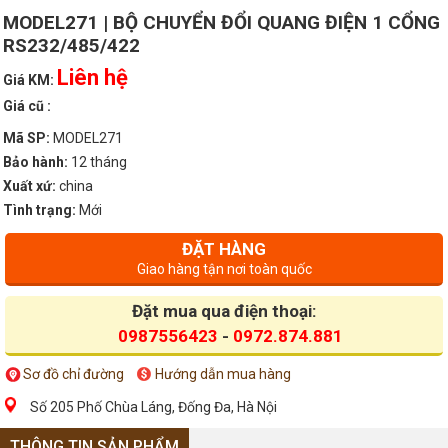
MODEL271 | BỘ CHUYỂN ĐỔI QUANG ĐIỆN 1 CỔNG
RS232/485/422
Liên hệ
Giá KM:
Giá cũ :
Mã SP:
MODEL271
Bảo hành:
12 tháng
Xuất xứ:
china
Tình trạng:
Mới
ĐẶT HÀNG
Giao hàng tận nơi toàn quốc
Đặt mua qua điện thoại:
0987556423
-
0972.874.881
Sơ đồ chỉ đường
Hướng dẫn mua hàng
Số 205 Phố Chùa Láng, Đống Đa, Hà Nội
THÔNG TIN SẢN PHẨM