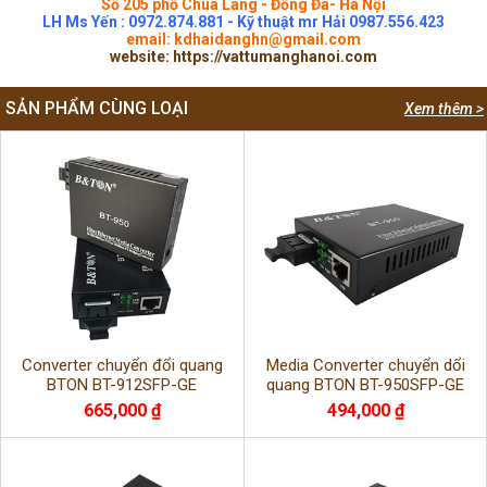
Số 205 phố Chùa Láng - Đống Đa- Hà Nội
LH Ms Yến : 0972.874.881 - Kỹ thuật mr Hải 0987.556.423
email: kdhaidanghn@gmail.com
website:
https://vattumanghanoi.com
SẢN PHẨM CÙNG LOẠI
Xem thêm >
Converter chuyển đổi quang
Media Converter chuyển dổi
BTON BT-912SFP-GE
quang BTON BT-950SFP-GE
665,000 ₫
494,000 ₫