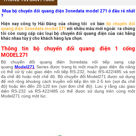
Mua bộ chuyển đổi quang điện 3onedata model 271 ở đâu rẻ nhất
?
Hiện nay công ty Hải Đăng của chúng tôi có bán
bộ chuyển đổi
quang điện 3onedata model
271
với nhiều mẫu mới ngoài ra chúng
tôi còn cung cấp các loại bộ chuyển đổi quang điện của các hãng
khác nhau tùy ý cho khách hàng lựa chọn.
Thông tin bộ chuyển đổi quang điện 1 cổng
MODEL271
Bộ chuyển đổi quang điện 3onedata nối tiếp sang cáp
quang
Model271
Series được trang bị một mạch giao diện đa năng
có thể xử lý các giao diện nối tiếp RS-232, hoặc RS-422/485 và sợi
đa chế độ hoặc một chế độ. Bộ chuyển đổi Model271 được sử dụng
để mở rộng khoảng cách truyền nối tiếp lên tới 2-5 km (sợi đa chế
độ) hoặc lên đến 20-120 km (sợi đơn chế độ). Lưu ý rằng các giao
diện RS-232 và RS-422/485 có thể được sử dụng trên cùng một
Model271 cùng một lúc.