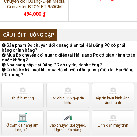
Chuyển đổi Quang-Điện Media
Converter BTON BT-950GM
494,000 ₫
CÂU HỎI THƯỜNG GẶP
➊ Sản phầm Bộ chuyển đổi quang điện tại Hải Đăng PC có phải
hàng chính hãng?
➋ Mua Bộ chuyển đổi quang điện tại Hải Đăng Pc có giao hàng toàn
quốc không?
➌ Nhà cung cấp Hải Đăng PC có uy tín, danh tiếng?
➍ Có hỗ trợ kỹ thuật khi mua Bộ chuyển đổi quang điện tại Hải Đăng
PC không?
Thiết bị mạng
Bộ chia - Bộ gộp tín
Cáp tín hiệu hình ảnh ,
hiệu
âm thanh
Ổ cắm đa năng âm
Cáp chuyển đổi type-C
Linh kiện máy tính
bàn, sàn
Ugreen đa năng