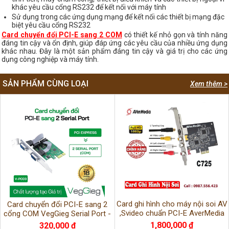
khác yêu cầu cổng RS232 để kết nối với máy tính
Sử dụng trong các ứng dụng mạng để kết nối các thiết bị mạng đặc
biệt yêu cầu cổng RS232
Card chuyển đổi PCI-E sang 2 COM
có thiết kế nhỏ gọn và tính năng
đáng tin cậy và ổn định, giúp đáp ứng các yêu cầu của nhiều ứng dụng
khác nhau. Đây là một sản phẩm đáng tin cậy và giá trị cho các ứng
dụng công nghiệp và máy tính.
SẢN PHẨM CÙNG LOẠI
Xem thêm >
Card ghi hình cho máy nội soi AV
Card chuyển đổi PCI-E sang 2
,Svideo chuẩn PCI-E AverMedia
cổng COM VegGieg Serial Port -
C725 chính hãng
V-PC03 chính hãng BH 18 tháng
1,800,000 ₫
320,000 ₫