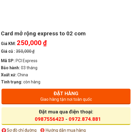
Card mở rộng express to 02 com
250,000 ₫
Giá KM:
Giá cũ :
350,000 ₫
Mã SP:
PCI Express
Bảo hành:
03 tháng
Xuất xứ:
China
Tình trạng:
còn hàng
ĐẶT HÀNG
Giao hàng tận nơi toàn quốc
Đặt mua qua điện thoại:
0987556423
-
0972.874.881
Sơ đồ chỉ đường
Hướng dẫn mua hàng