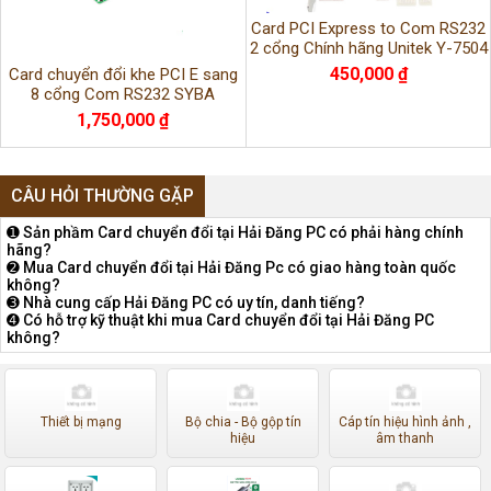
Card PCI Express to Com RS232
2 cổng Chính hãng Unitek Y-7504
450,000 ₫
Card chuyển đổi khe PCI E sang
8 cổng Com RS232 SYBA
1,750,000 ₫
CÂU HỎI THƯỜNG GẶP
➊ Sản phầm Card chuyển đổi tại Hải Đăng PC có phải hàng chính
hãng?
➋ Mua Card chuyển đổi tại Hải Đăng Pc có giao hàng toàn quốc
không?
➌ Nhà cung cấp Hải Đăng PC có uy tín, danh tiếng?
➍ Có hỗ trợ kỹ thuật khi mua Card chuyển đổi tại Hải Đăng PC
không?
Thiết bị mạng
Bộ chia - Bộ gộp tín
Cáp tín hiệu hình ảnh ,
hiệu
âm thanh