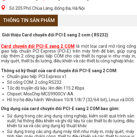
Số 205 Phố Chùa Láng, Đống Đa, Hà Nội
THÔNG TIN SẢN PHẨM
Giới thiệu Card chuyển đổi PCI E sang 2 com ( RS232)
Card chuyển đổi PCI-E sang 2 COM
là một loại card mở rộng cổng
giao tiếp chuẩn PCI Express (PCI-E) trên máy tính để bàn, giúp cung
cấp thêm 2 cổng giao tiếp COM cho các thiết bị ngoại vi như máy in,
máy quét, thiết bị đo lường, điều khiển và các thiết bị công nghiệp khác.
Thông số kỹ thuật của card chuyển đổi PCI-E sang 2 COM:
Chuẩn giao tiếp: PCI Express x1
Số cổng COM: 2 cổng RS232
Tốc độ truyền dữ liệu: lên đến 115.2 Kbps
Chipset: MosChip MCS9900CV-AA
Hỗ trợ hệ điều hành: Windows 10/8.1/8/7 (32/64-bit), Linux và DOS
Ứng dụng của card chuyển đổi PCI-E sang 2 COM bao gồm:
Sử dụng trong các ứng dụng công nghiệp, kiểm soát quá trình sản
xuất, hệ thống điều khiển và ghi dữ liệu từ các thiết bị đo lường, điều
khiển từ xa và các ứng dụng kỹ thuật khác
Sử dụng trong các ứng dụng máy tính như máy in, máy quét, máy
tính tiền, máy chấm công, thiết bị điều khiển và các thiết bị ngoại vi