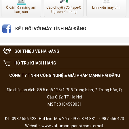
Ổ cắm đa năng âm
Cáp chuyển đổi type-C
Linh kiện máy tính
bàn, sàn
Ugreen đa năng
KẾT NỐI VỚI MÁY TÍNH HẢI ĐĂNG
GỚI THIỆU VỀ HẢI ĐĂNG
HỖ TRỢ KHÁCH HÀNG
CÔNG TY TNHH CÔNG NGHỆ & GIẢI PHÁP MẠNG HẢI ĐĂNG
Địa chỉ giao dịch: Số 5 ngõ 125/1 Phố Trung Kính, P. Trung Hòa, Q.
Cầu Giấy, TP. Hà Nội
MST : 0104598031
ĐT: 0987.556.423- Hot line: Mrs Yến : 0972.874.881 - 0987.556.423
Website: www.vattumanghanoi.com- email: