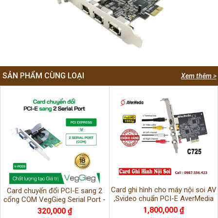
SẢN PHẨM CÙNG LOẠI
Xem thêm >
Card ghi hình cho máy nội soi AV
Card chuyển đổi PCI-E sang 2
,Svideo chuẩn PCI-E AverMedia
cổng COM VegGieg Serial Port -
C725 chính hãng
V-PC03 chính hãng BH 18 tháng
1,800,000 ₫
320,000 ₫