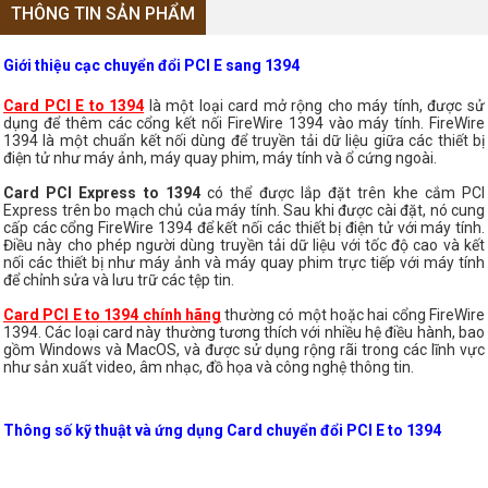
THÔNG TIN SẢN PHẨM
Giới thiệu cạc chuyển đổi PCI E sang 1394
Card PCI E to 1394
là một loại card mở rộng cho máy tính, được sử
dụng để thêm các cổng kết nối FireWire 1394 vào máy tính. FireWire
1394 là một chuẩn kết nối dùng để truyền tải dữ liệu giữa các thiết bị
điện tử như máy ảnh, máy quay phim, máy tính và ổ cứng ngoài.
Card PCI Express to 1394
có thể được lắp đặt trên khe cắm PCI
Express trên bo mạch chủ của máy tính. Sau khi được cài đặt, nó cung
cấp các cổng FireWire 1394 để kết nối các thiết bị điện tử với máy tính.
Điều này cho phép người dùng truyền tải dữ liệu với tốc độ cao và kết
nối các thiết bị như máy ảnh và máy quay phim trực tiếp với máy tính
để chỉnh sửa và lưu trữ các tệp tin.
Card PCI E to 1394 chính hãng
thường có một hoặc hai cổng FireWire
1394. Các loại card này thường tương thích với nhiều hệ điều hành, bao
gồm Windows và MacOS, và được sử dụng rộng rãi trong các lĩnh vực
như sản xuất video, âm nhạc, đồ họa và công nghệ thông tin.
Thông số kỹ thuật và ứng dụng Card chuyển đổi PCI E to 1394