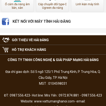
Ổ cắm đa năng âm
Cáp chuyển đổi type-C
Linh kiện máy tính
bàn, sàn
Ugreen đa năng
KẾT NỐI VỚI MÁY TÍNH HẢI ĐĂNG
GỚI THIỆU VỀ HẢI ĐĂNG
HỖ TRỢ KHÁCH HÀNG
CÔNG TY TNHH CÔNG NGHỆ & GIẢI PHÁP MẠNG HẢI ĐĂNG
Địa chỉ giao dịch: Số 5 ngõ 125/1 Phố Trung Kính, P. Trung Hòa, Q.
Cầu Giấy, TP. Hà Nội
MST : 0104598031
ĐT: 0987.556.423- Hot line: Mrs Yến : 0972.874.881 - 0987.556.423
Website: www.vattumanghanoi.com- email: