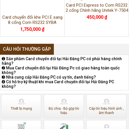
Card PCI Express to Com RS232
2 cổng Chính hãng Unitek Y-7504
450,000 ₫
Card chuyển đổi khe PCI E sang
8 cổng Com RS232 SYBA
1,750,000 ₫
CÂU HỎI THƯỜNG GẶP
➊ Sản phầm Card chuyển đổi tại Hải Đăng PC có phải hàng chính
hãng?
➋ Mua Card chuyển đổi tại Hải Đăng Pc có giao hàng toàn quốc
không?
➌ Nhà cung cấp Hải Đăng PC có uy tín, danh tiếng?
➍ Có hỗ trợ kỹ thuật khi mua Card chuyển đổi tại Hải Đăng PC
không?
Thiết bị mạng
Bộ chia - Bộ gộp tín
Cáp tín hiệu hình ảnh ,
hiệu
âm thanh