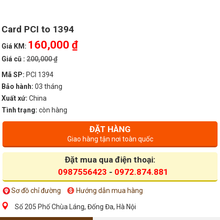
Card PCI to 1394
160,000 ₫
Giá KM:
Giá cũ :
200,000 ₫
Mã SP:
PCI 1394
Bảo hành:
03 tháng
Xuất xứ:
China
Tình trạng:
còn hàng
ĐẶT HÀNG
Giao hàng tận nơi toàn quốc
Đặt mua qua điện thoại:
0987556423
-
0972.874.881
Sơ đồ chỉ đường
Hướng dẫn mua hàng
Số 205 Phố Chùa Láng, Đống Đa, Hà Nội