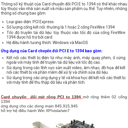
Thông số kỹ thuật của Card chuyển đổi PCI E to 1394 có thể khác nhau
tùy thuộc vào nhà sản xuất và mẫu sản phẩm cụ thể. Tuy nhiên, những
thông số chung bao gồm:
Loại giao diện: PCI Express
Số lượng cổng kết nối: thường là 1 hoặc 2 cổng FireWire 1394
Tốc độ truyền tải dữ liệu: tùy thuộc vào tốc độ của cổng FireWire
1394 được hỗ trợ bởi card
Hệ điều hành tương thích: Windows và MacOS
Ứng dụng của Card chuyển đổi PCI E to 1394 bao gồm:
Kết nối các thiết bị điện tử như máy ảnh, máy quay phim, ổ cứng
ngoài với máy tính để truyền tải dữ liệu với tốc độ cao.
Sử dụng trong các lĩnh vực sản xuất video, âm nhạc, đồ họa để kết
nối các thiết bị và phần mềm để xử lý và chỉnh sửa dữ liệu.
Sử dụng trong các ứng dụng y tế và khoa học để kết nối các thiết bị
với máy tính để thu thập dữ liệu và phân tích.
C
ard chuyển đổi mở rộng PCI to 1394
mở rộng thêm 02 cổng
1394
ứng dụng cho các dong main 845,915,945
hỗ trợ hệ điều hành Win XP/vista/win7