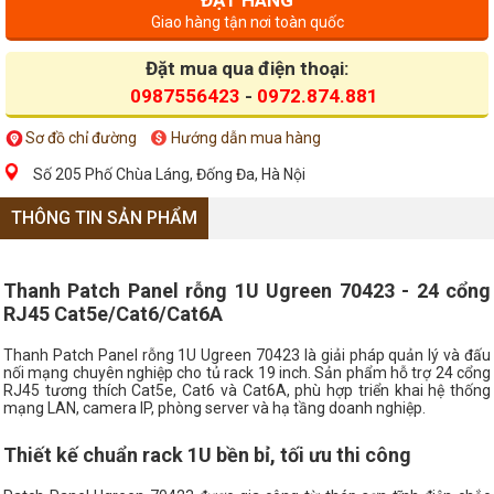
ĐẶT HÀNG
Giao hàng tận nơi toàn quốc
Đặt mua qua điện thoại:
0987556423
-
0972.874.881
Sơ đồ chỉ đường
Hướng dẫn mua hàng
Số 205 Phố Chùa Láng, Đống Đa, Hà Nội
THÔNG TIN SẢN PHẨM
Thanh Patch Panel rỗng 1U Ugreen 70423 - 24 cổng
RJ45 Cat5e/Cat6/Cat6A
Thanh Patch Panel rỗng 1U Ugreen 70423 là giải pháp quản lý và đấu
nối mạng chuyên nghiệp cho tủ rack 19 inch. Sản phẩm hỗ trợ 24 cổng
RJ45 tương thích Cat5e, Cat6 và Cat6A, phù hợp triển khai hệ thống
mạng LAN, camera IP, phòng server và hạ tầng doanh nghiệp.
Thiết kế chuẩn rack 1U bền bỉ, tối ưu thi công