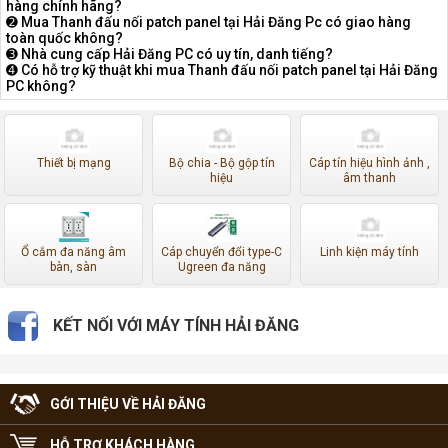
hàng chính hãng?
➋ Mua Thanh đấu nối patch panel tại Hải Đăng Pc có giao hàng
toàn quốc không?
➌ Nhà cung cấp Hải Đăng PC có uy tín, danh tiếng?
➍ Có hỗ trợ kỹ thuật khi mua Thanh đấu nối patch panel tại Hải Đăng
PC không?
Thiết bị mạng
Bộ chia - Bộ gộp tín
Cáp tín hiệu hình ảnh ,
hiệu
âm thanh
Ổ cắm đa năng âm
Cáp chuyển đổi type-C
Linh kiện máy tính
bàn, sàn
Ugreen đa năng
KẾT NỐI VỚI MÁY TÍNH HẢI ĐĂNG
GỚI THIỆU VỀ HẢI ĐĂNG
HỖ TRỢ KHÁCH HÀNG