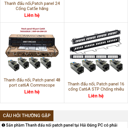
Thanh đấu nối,Patch panel 24
Cổng Cat5e hãng
AMP/COMMSCOPE
Liên hệ
Thanh đấu nối, Patch panel 48
Thanh đấu nối, Patch panel 16
port cat6A Commscope
cổng Cat6A STP Chống nhiễu
760162818 | UNP-6A-DM-2U
Liên hệ
Commscope
Liên hệ
CÂU HỎI THƯỜNG GẶP
➊ Sản phầm Thanh đấu nối patch panel tại Hải Đăng PC có phải