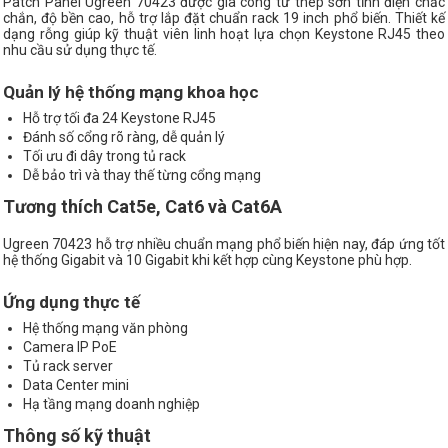
Patch Panel Ugreen 70423 được gia công từ thép sơn tĩnh điện chắc
chắn, độ bền cao, hỗ trợ lắp đặt chuẩn rack 19 inch phổ biến. Thiết kế
dạng rỗng giúp kỹ thuật viên linh hoạt lựa chọn Keystone RJ45 theo
nhu cầu sử dụng thực tế.
Quản lý hệ thống mạng khoa học
Hỗ trợ tối đa 24 Keystone RJ45
Đánh số cổng rõ ràng, dễ quản lý
Tối ưu đi dây trong tủ rack
Dễ bảo trì và thay thế từng cổng mạng
Tương thích Cat5e, Cat6 và Cat6A
Ugreen 70423 hỗ trợ nhiều chuẩn mạng phổ biến hiện nay, đáp ứng tốt
hệ thống Gigabit và 10 Gigabit khi kết hợp cùng Keystone phù hợp.
Ứng dụng thực tế
Hệ thống mạng văn phòng
Camera IP PoE
Tủ rack server
Data Center mini
Hạ tầng mạng doanh nghiệp
Thông số kỹ thuật