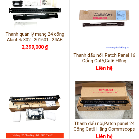
Thanh quản lý mạng 24 cổng
Alantek 302- 201601 -24AB
chuẩn USA hàng chính hãng mới
2,399,000 ₫
100%
Thanh đấu nối, Patch Panel 16
Cổng Cat5,Cat6 Hãng
Commscope.
Liên hệ
Thanh đấu nối,Patch panel 24
Cổng Cat6 Hãng Commscope
Mã PN:760237040
Liên hệ