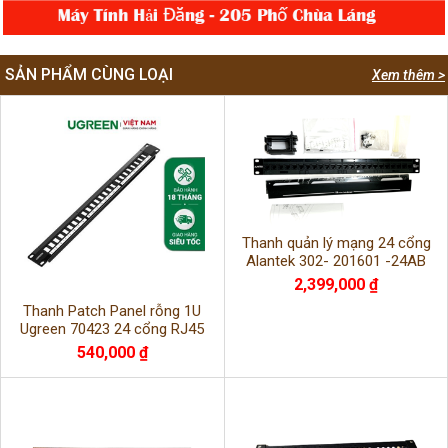
SẢN PHẨM CÙNG LOẠI
Xem thêm >
Thanh quản lý mạng 24 cổng
Alantek 302- 201601 -24AB
chuẩn USA hàng chính hãng mới
2,399,000 ₫
100%
Thanh Patch Panel rỗng 1U
Ugreen 70423 24 cổng RJ45
Cat5e/Cat6/Cat6A chính hãng
540,000 ₫