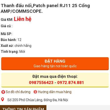
Thanh đấu nối,Patch panel RJ11 25 Cổng
AMP/COMMSCOPE.
Liên hệ
Giá KM:
Giá cũ :
Mã SP:
Bảo hành:
12
Xuất xứ:
chinh hãng
Tình trạng:
Mới
ĐẶT HÀNG
Giao hàng tận nơi toàn quốc
Đặt mua qua điện thoại:
0987556423
-
0972.874.881
Sơ đồ chỉ đường
Hướng dẫn mua hàng
Số 205 Phố Chùa Láng, Đống Đa, Hà Nội
THÔNG TIN SẢN PHẨM