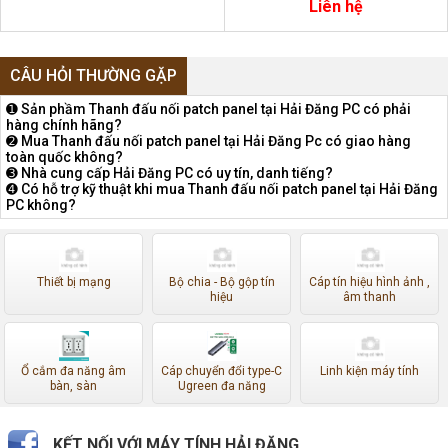
760162818 | UNP-6A-DM-2U
Liên hệ
CÂU HỎI THƯỜNG GẶP
➊ Sản phầm Thanh đấu nối patch panel tại Hải Đăng PC có phải
hàng chính hãng?
➋ Mua Thanh đấu nối patch panel tại Hải Đăng Pc có giao hàng
toàn quốc không?
➌ Nhà cung cấp Hải Đăng PC có uy tín, danh tiếng?
➍ Có hỗ trợ kỹ thuật khi mua Thanh đấu nối patch panel tại Hải Đăng
PC không?
Thiết bị mạng
Bộ chia - Bộ gộp tín
Cáp tín hiệu hình ảnh ,
hiệu
âm thanh
Ổ cắm đa năng âm
Cáp chuyển đổi type-C
Linh kiện máy tính
bàn, sàn
Ugreen đa năng
KẾT NỐI VỚI MÁY TÍNH HẢI ĐĂNG