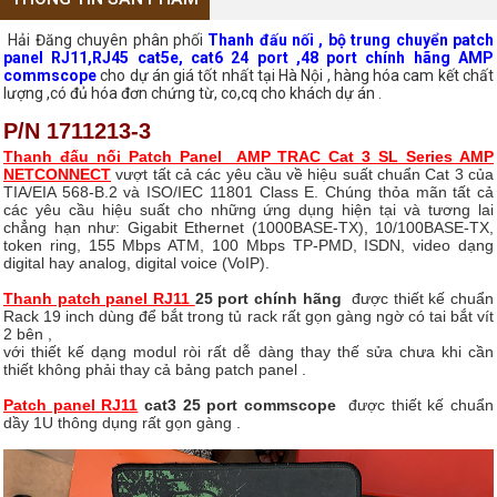
Hải Đăng chuyên phân phối
Thanh đấu nối , bộ trung chuyển patch
panel RJ11,RJ45 cat5e, cat6 24 port ,48 port chính hãng AMP
commscope
cho dự án giá tốt nhất tại Hà Nội , hàng hóa cam kết chất
lượng ,có đủ hóa đơn chứng từ, co,cq cho khách dự án .
P/N 1711213-3
Thanh đấu nối Patch Panel AMP TRAC Cat 3 SL Series AMP
NETCONNECT
vượt tất cả các yêu cầu về hiệu suất chuẩn Cat 3 của
TIA/EIA 568-B.2 và ISO/IEC 11801 Class E. Chúng thỏa mãn tất cả
các yêu cầu hiệu suất cho những ứng dụng hiện tại và tương lai
chẳng hạn như: Gigabit Ethernet (1000BASE-TX), 10/100BASE-TX,
token ring, 155 Mbps ATM, 100 Mbps TP-PMD, ISDN, video dạng
digital hay analog, digital voice (VoIP).
Thanh patch panel RJ11
25 port chính hãng
được thiết kế chuẩn
Rack 19 inch dùng để bắt trong tủ rack rất gọn gàng ngờ có tai bắt vít
2 bên ,
với thiết kế dạng modul ròi rất dễ dàng thay thế sửa chưa khi cần
thiết không phải thay cả bảng patch panel .
Patch panel RJ11
cat3 25 port commscope
được thiết kế chuẩn
dầy 1U thông dụng rất gọn gàng .