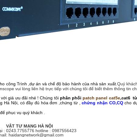
o công Trình ,dự án và chế độ bảo hành của nhà sản xuất.
Quý khác
e vui lòng liên hệ trực tiếp với chúng tôi để biết thêm thông tin chi 
ới giá ưu đãi nhé ! Chúng tôi
phân phối
patch panel cat5e
,cat6 từ
ường Hà Nội, có đầy đủ hóa đơn ,chứng từ ,
chứng nhận CO,CQ
cho dự
 để phục vụ quý khách .
VẬT TƯ MẠNG HÀ NỘI
ại : 0243.7755776 hotline : 0987556423
ail: haidangnetwork@gmail.com