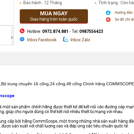
Bảo hành : 12 Tháng
Tình trạng : Còn h
MUA NGAY
Hướng dẫn
Giao hàng trên toàn quốc
Sơ đồ chỉ 
Hotline:
0972.874.881
- Tel:
0987556423
Inbox Facebook
Inbox Zalo
Địa chỉ: Số 205 Phố Chùa Láng - Đống Đa- Hà Nội
el,Bộ trung chuyển 16 cổng,24 cổng,48 cổng Chính hãng COMMSCOPE
mmscope
à một sản phẩm chính hãng được thiết kế để kết nối các đường cáp mạ
, giúp cho người dùng có thể kết nối nhiều thiết bị mạng với nhau.
cung cấp bởi hãng CommScope, một trong những nhà sản xuất hàng đầu
 được sản xuất với chất lượng cao và đáp ứng các tiêu chuẩn quốc tế.