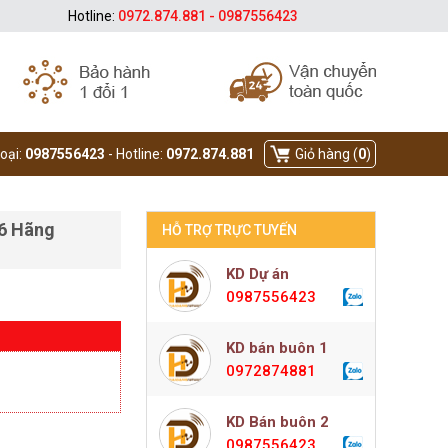
Hotline:
0972.874.881 - 0987556423
hoại:
0987556423
- Hotline:
0972.874.881
Giỏ hàng (
0
)
t6 Hãng
HỖ TRỢ TRỰC TUYẾN
KD Dự án
0987556423
KD bán buôn 1
0972874881
KD Bán buôn 2
0987556423