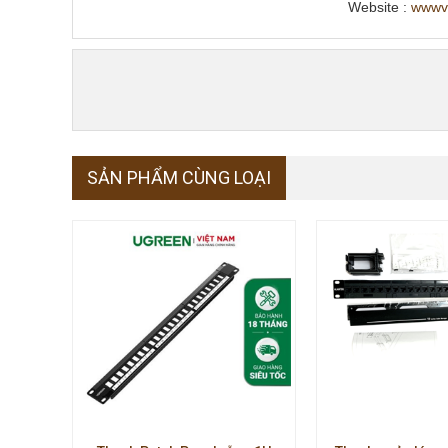
Website :
wwwv
SẢN PHẨM CÙNG LOẠI