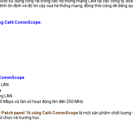
ược sử dụng rộng rãi trong các hệ thống mạng LAN tại các công ty, doa
nh ổn định và độ tin cậy của hệ thống mạng, đồng thời cũng dễ dàng quản
cổng Cat6 CommScope:
t6 CommScope
g LAN
a
ạng LAN
000 Mbps và tần số hoạt động lên đến 250 MHz
i Patch panel 16 cổng Cat6 CommScope
là một sản phẩm chất lượng v
ổ chức và trường học.