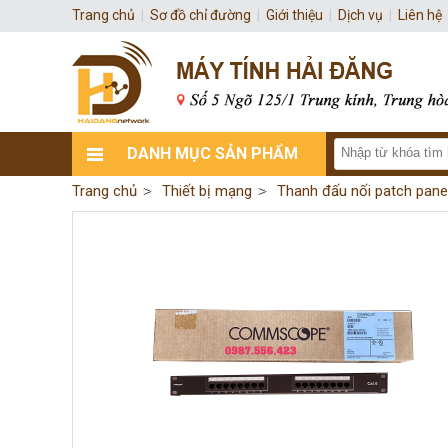
Trang chủ
|
Sơ đồ chỉ đường
|
Giới thiệu
|
Dịch vụ
|
Liên hệ
DANH MỤC SẢN PHẨM
Trang chủ
Thiết bị mạng
Thanh đấu nối patch pane