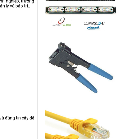
nh nghiệp, trường
 lý và bảo trì.
.
à đáng tin cậy để