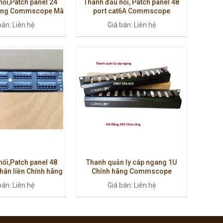
ối,Patch panel 24
Thanh đấu nối, Patch panel 48
Hãng Commscope Mã
port cat6A Commscope
760237040
760162818 | UNP-6A-DM-2U
bán: Liên hệ
Giá bán: Liên hệ
ối,Patch panel 48
Thanh quản ly cáp ngang 1U
hân liền Chính hãng
Chính hãng Commscope
AMP.
bán: Liên hệ
Giá bán: Liên hệ