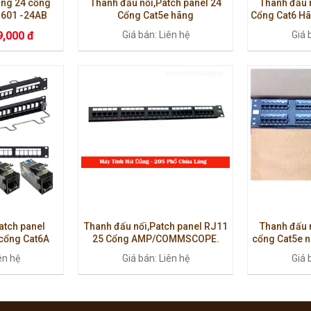
ạng 24 cổng
Thanh đấu nối,Patch panel 24
Thanh đấu n
1601 -24AB
Cổng Cat5e hãng
Cổng Cat6 
ính hãng mới
AMP/COMMSCOPE
PN:
9,000 đ
Giá bán: Liên hệ
Giá 
atch panel
Thanh đấu nối,Patch panel RJ11
Thanh đấu n
ổng Cat6A
25 Cổng AMP/COMMSCOPE.
cổng Cat5e n
46)
ên hệ
Giá bán: Liên hệ
Giá 