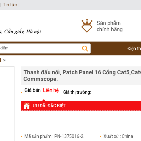
|
Tin tức
|
Điện t
l
Thanh đấu nối, Patch Panel 16 Cổng Cat5,Ca
Commscope.
Giá bán:
Liên hệ
Giá thị trường:
ƯU ĐÃI ĐẶC BIỆT
Mã sản phẩm : PN-1375016-2
Xuất xứ : China