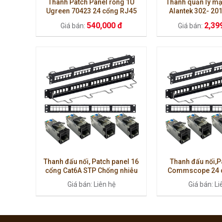
Thanh Patch Panel rỗng 1U
Thanh quản lý m
Ugreen 70423 24 cổng RJ45
Alantek 302- 20
Cat5e/Cat6/Cat6A chính hãng
chuẩn USA hàng ch
540,000 đ
2,39
Giá bán:
Giá bán:
100%
Thanh đấu nối, Patch panel 16
Thanh đấu nối,P
cổng Cat6A STP Chống nhiễu
Commscope 24 c
Commscope
(7602370
Giá bán: Liên hệ
Giá bán: Li