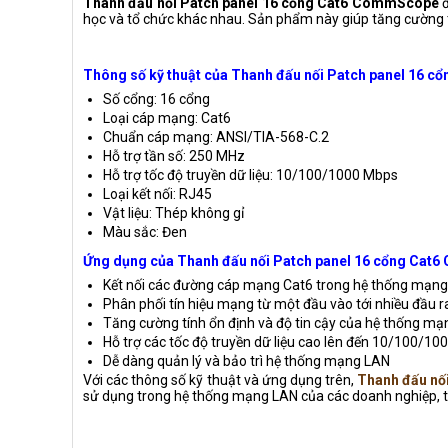
Thanh đấu nối Patch panel 16 cổng Cat6 CommScope
đ
học và tổ chức khác nhau. Sản phẩm này giúp tăng cường tí
Thông số kỹ thuật của Thanh đấu nối Patch panel 16 
Số cổng: 16 cổng
Loại cáp mạng: Cat6
Chuẩn cáp mạng: ANSI/TIA-568-C.2
Hỗ trợ tần số: 250 MHz
Hỗ trợ tốc độ truyền dữ liệu: 10/100/1000 Mbps
Loại kết nối: RJ45
Vật liệu: Thép không gỉ
Màu sắc: Đen
Ứng dụng của Thanh đấu nối Patch panel 16 cổng Ca
Kết nối các đường cáp mạng Cat6 trong hệ thống mạn
Phân phối tín hiệu mạng từ một đầu vào tới nhiều đầu r
Tăng cường tính ổn định và độ tin cậy của hệ thống m
Hỗ trợ các tốc độ truyền dữ liệu cao lên đến 10/100/1
Dễ dàng quản lý và bảo trì hệ thống mạng LAN
Với các thông số kỹ thuật và ứng dụng trên,
Thanh đấu nố
sử dụng trong hệ thống mạng LAN của các doanh nghiệp, t