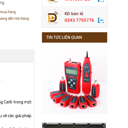
àng
 mua hàng
KD bán lẻ
đường đến Hải Đăng
0243.7755776
TIN TỨC LIÊN QUAN
 .
ng Cat6 trong một
 về các giải pháp