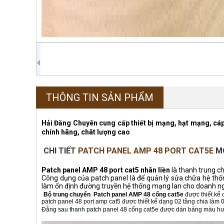
THÔNG TIN SẢN PHẨM
Hải Đăng Chuyên cung cấp thiết bị mạng, hạt mạng, cá
chính hãng, chât lượng cao
CHI TIẾT
PATCH PANEL AMP 48 PORT CAT5E
MO
Patch panel AMP 48 port cat5 nhân liền
là thanh trung c
Công dụng của patch panel là để quản lý sửa chữa hệ thố
làm ổn định đường truyền hệ thống mạng lan cho doanh ng
Bộ trung chuyển Patch panel AMP 48 cổng cat5e
được thiết kế 
patch panel 48 port amp cat5 được thiết kế dạng 02 tầng chia làm 
Đằng sau thanh patch panel 48 cổng cat5e được dán bảng màu hướng