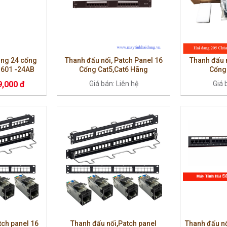
ạng 24 cổng
Thanh đấu nối, Patch Panel 16
Thanh đấu n
1601 -24AB
Cổng Cat5,Cat6 Hãng
Cổng
ính hãng mới
Commscope.
AMP/
9,000 đ
Giá bán: Liên hệ
Giá 
tch panel 16
Thanh đấu nối,Patch panel
Thanh đấu nố