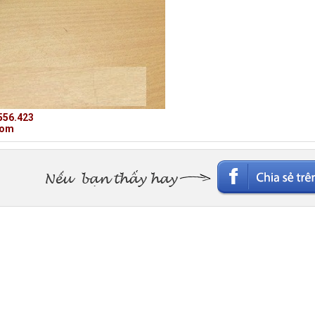
556.423
.com