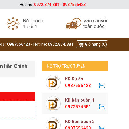
Hotline:
0972.874.881 - 0987556423
hoại:
0987556423
- Hotline:
0972.874.881
Giỏ hàng (
0
)
n liền Chính
HỖ TRỢ TRỰC TUYẾN
KD Dự án
0987556423
KD bán buôn 1
0972874881
KD Bán buôn 2
0987556423