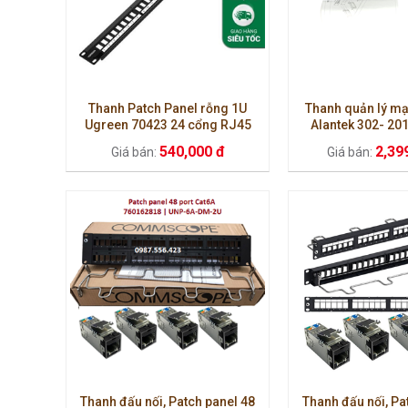
Thanh Patch Panel rỗng 1U
Thanh quản lý m
Ugreen 70423 24 cổng RJ45
Alantek 302- 20
Cat5e/Cat6/Cat6A chính hãng
chuẩn USA hàng ch
540,000 đ
2,39
Giá bán:
Giá bán:
100%
Thanh đấu nối, Patch panel 48
Thanh đấu nối, Pa