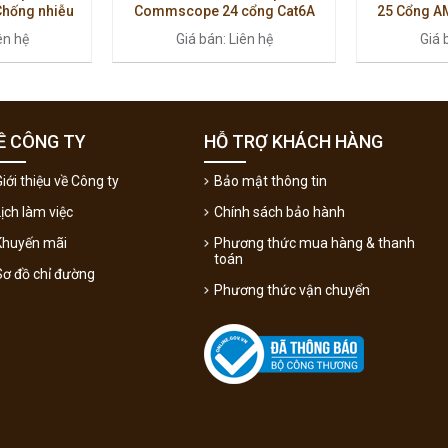
Chống nhiễu
Commscope 24 cổng Cat6A
25 Cổng 
ope
(760237046)
ên hệ
Giá bán: Liên hệ
Giá 
Ề CÔNG TY
HỖ TRỢ KHÁCH HÀNG
iới thiệu về Công ty
Bảo mật thông tin
Lịch làm việc
Chính sách bảo hành
Khuyến mãi
Phương thức mua hàng & thanh
toán
Sơ đồ chỉ đường
Phương thức vận chuyển