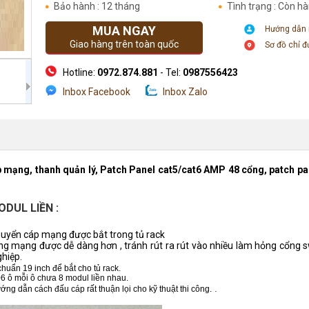
Bảo hành : 12 tháng
Tình trạng : Còn h
MUA NGAY
Hướng dẫn
Giao hàng trên toàn quốc
Sơ đồ chỉ 
Hotline:
0972.874.881
- Tel:
0987556423
Inbox Facebook
Inbox Zalo
Địa chỉ: Số 205 Phố Chùa Láng - Đống Đa- Hà Nội
p mạng, thanh quản lý, Patch Panel cat5/cat6 AMP 48 cổng, patch p
DUL LIỀN :
huyển cáp mạng được bắt trong tủ rack
ng mạng được dễ dàng hơn , tránh rút ra rút vào nhiều làm hỏng cổng s
hiệp.
chuẩn 19 inch để bắt cho tủ rack.
06 ô mỗi ô chưa 8 modul liền nhau.
.
 dẫn cách đấu cáp rất thuận lọi cho kỹ thuật thi công.