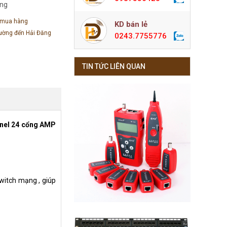
àng
 mua hàng
KD bán lẻ
đường đến Hải Đăng
0243.7755776
TIN TỨC LIÊN QUAN
anel 24 cổng AMP
witch mạng , giúp