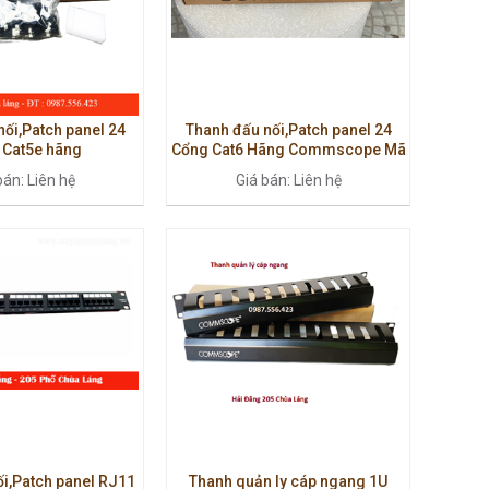
ối,Patch panel 24
Thanh đấu nối,Patch panel 24
 Cat5e hãng
Cổng Cat6 Hãng Commscope Mã
COMMSCOPE
PN:760237040
bán: Liên hệ
Giá bán: Liên hệ
i,Patch panel RJ11
Thanh quản ly cáp ngang 1U