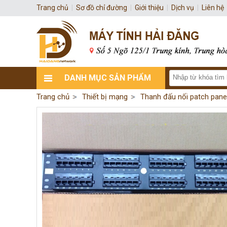
Trang chủ
|
Sơ đồ chỉ đường
|
Giới thiệu
|
Dịch vụ
|
Liên hệ
DANH MỤC SẢN PHẨM
Trang chủ
Thiết bị mạng
Thanh đấu nối patch pane