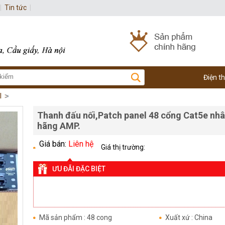
|
Tin tức
|
Điện t
l
Thanh đấu nối,Patch panel 48 cổng Cat5e nhâ
hãng AMP.
Giá bán:
Liên hệ
Giá thị trường:
ƯU ĐÃI ĐẶC BIỆT
Mã sản phẩm : 48 cong
Xuất xứ : China