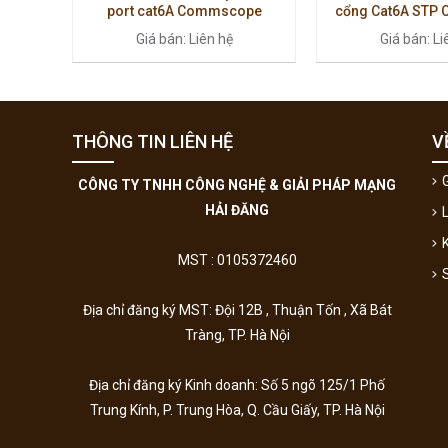
port cat6A Commscope
cổng Cat6A STP 
760162818 | UNP-6A-DM-2U
Commsc
Giá bán: Liên hệ
Giá bán: Li
THÔNG TIN LIÊN HỆ
V
G
CÔNG TY TNHH CÔNG NGHỆ & GIẢI PHÁP MẠNG
HẢI ĐĂNG
MST : 0105372460
Địa chỉ đăng ký MST: Đội 12B , Thuận Tốn , Xã Bát
Tràng, TP. Hà Nội
Địa chỉ đăng ký Kinh doanh:
Số 5 ngõ 125/1 Phố
Trung Kính, P. Trung Hòa, Q. Cầu Giấy, TP. Hà Nội