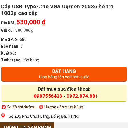
Cáp USB Type-C to VGA Ugreen 20586 hỗ trợ
1080p cao cấp
530,000 ₫
Giá KM:
Giá cũ :
580,000 ₫
Mã SP:
20586
Bảo hành:
5
Xuất xứ:
Tình trạng:
còn hàng
ĐẶT HÀNG
Giao hàng tận nơi toàn quốc
Đặt mua qua điện thoại:
0987556423
-
0972.874.881
Sơ đồ chỉ đường
Hướng dẫn mua hàng
Số 205 Phố Chùa Láng, Đống Đa, Hà Nội
THÔNG TIN SẢN PHẨM