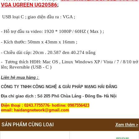
VGA UGREEN UG20586
;
USB loại C ; giao diện đầu ra : VGA ;
- Hỗ trợ đầu ra video: 1920 * 1080P / 60HZ ( Max ) ;
- Kích thước: 50mm x 43mm x 16mm ;
- Chiều dài cáp: 20cm . 20.587 đen 40.274 trắng
- Tương thích HĐH: Mac OS , Linux Windows XP / Vista / 7 / 8/10 trở
lên; Reversible (USB - C )
Liên hệ mua hàng :
CÔNG TY TNHH CÔNG NGHỆ & GIẢI PHÁP MẠNG HẢI ĐĂNG
Địa chỉ giao dịch : Số 205 Phố Chùa Láng - Đống Đa- Hà Nội
Điện thoại : 0243.7755776- hotline: 0987556423
email: haidangnetwork@gmail.com
SẢN PHẨM CÙNG LOẠI
Xem thêm >