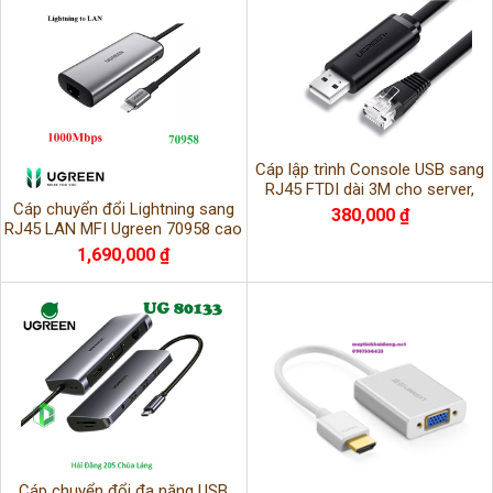
Cáp lập trình Console USB sang
RJ45 FTDI dài 3M cho server,
Cáp chuyển đổi Lightning sang
switch,chính hãng.
380,000 ₫
RJ45 LAN MFI Ugreen 70958 cao
cấp chính hãng
1,690,000 ₫
Cáp chuyển đổi đa năng USB