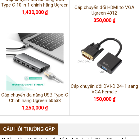
Type C 10 in 1 chính hãng Ugreen
Cáp chuyển đổi HDMI to VGA
model UG-80133
1,430,000 ₫
Ugreen 4012
350,000 ₫
Cáp chuyển đổi DVI-D 24+1 sang
VGA Female
Cáp chuyển đa năng USB Type-C
150,000 ₫
Chính hãng Ugreen 50538
1,250,000 ₫
CÂU HỎI THƯỜNG GẶP