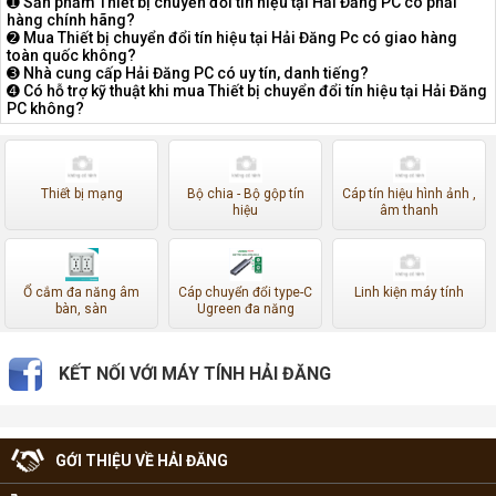
➊ Sản phầm Thiết bị chuyển đổi tín hiệu tại Hải Đăng PC có phải
hàng chính hãng?
➋ Mua Thiết bị chuyển đổi tín hiệu tại Hải Đăng Pc có giao hàng
toàn quốc không?
➌ Nhà cung cấp Hải Đăng PC có uy tín, danh tiếng?
➍ Có hỗ trợ kỹ thuật khi mua Thiết bị chuyển đổi tín hiệu tại Hải Đăng
PC không?
Thiết bị mạng
Bộ chia - Bộ gộp tín
Cáp tín hiệu hình ảnh ,
hiệu
âm thanh
Ổ cắm đa năng âm
Cáp chuyển đổi type-C
Linh kiện máy tính
bàn, sàn
Ugreen đa năng
KẾT NỐI VỚI MÁY TÍNH HẢI ĐĂNG
GỚI THIỆU VỀ HẢI ĐĂNG