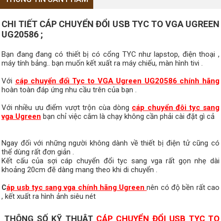
CHI TIẾT CÁP CHUYỂN ĐỔI USB TYC TO VGA UGREEN
UG20586 ;
Bạn đang đang có thiết bị có cổng TYC như lapstop, điện thoại ,
máy tính bảng.. bạn muốn kết xuất ra máy chiếu, màn hình tivi .
Với
cáp chuyển đổi Tyc to VGA Ugreen UG20586 chính hãng
hoàn toàn đáp ứng nhu cầu trên của bạn .
Với nhiều ưu điểm vượt trộn cùa dòng
cáp chuyển đôi tyc sang
vga Ugreen
bạn chỉ việc cắm là chạy không cần phải cài đặt gì cả
Ngay đối với những người không dành về thiết bị điện tử cũng có
thể dùng rất đơn giản .
Kết cấu của sợi cáp chuyển đổi tyc sang vga rất gọn nhẹ dài
khoảng 20cm đẽ dàng mang theo khi di chuyển .
áp usb tyc sang vga chính hãng Ugreen
nên có độ bền rất cao
C
, kết xuất ra hình ảnh siêu nét
THÔNG SỐ KỸ THUẬT
CÁP CHUYỂN ĐỔI USB TYC TO