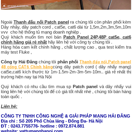
Ngoài
Thanh đấu nối Patch panel
ra chúng tôi còn phân phối kèm
Dây nhảy, dây patch cord , cat5e, cat6 dài từ 1,5m,2m,3m,5m,10m
vvv cho hệ thống tủ mạng doanh nghiệp .
Quý khách muốn tìm nơi bán
Patch Panel 24P,48P cat5e, cat6
chính hãng giá rẻ nhất
hãy liên hệ với công ty chúng tôi .
Hàng hóa cam kết chính hãng , chất lượng cao , qua test kiểm tra
máy test Fluke ,
Công ty Hải Đăng
chúng tôi
phân phối
Thanh đấu nối,Patch panel
cùng dây patch cord ( dây nhẩy mạng)
48 cổng CAT6 Chính hãng
cat5e,cat6 kích thước từ 1m-1.5m-2m-3m-5m-10m.. giá rẻ nhất thị
trường hiện nay tại Hà Nội
Quý khách có nhu cầu tìm mua sp
Patch panel
và dây nhẩy vui
lòng liên hệ với chúng tôi để có giá tốt nhất nhé , chúng tôi bán hàng
toàn quốc .
Liên hệ:
CÔNG TY TNHH CÔNG NGHỆ & GIẢI PHÁP MẠNG HẢI ĐĂNG
Địa chỉ : Số 205 Phố Chùa láng - Đống Đa- Hà Nội
ĐT : 0243.7755776- hotline : 0972.874.881
website: vattumanghanoi.com