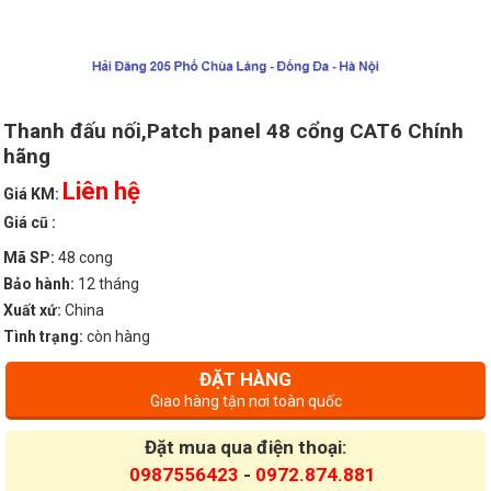
Thanh đấu nối,Patch panel 48 cổng CAT6 Chính
hãng
Liên hệ
Giá KM:
Giá cũ :
Mã SP:
48 cong
Bảo hành:
12 tháng
Xuất xứ:
China
Tình trạng:
còn hàng
ĐẶT HÀNG
Giao hàng tận nơi toàn quốc
Đặt mua qua điện thoại:
0987556423
-
0972.874.881