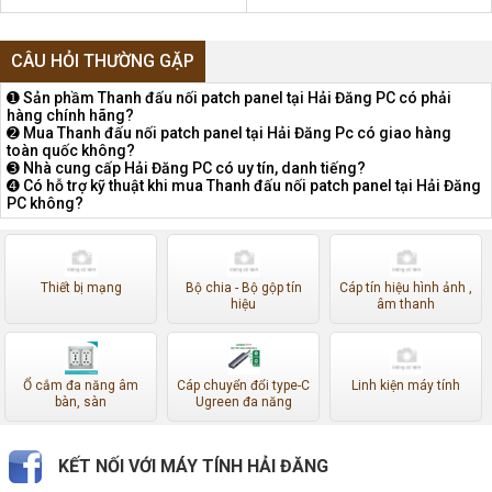
CÂU HỎI THƯỜNG GẶP
➊ Sản phầm Thanh đấu nối patch panel tại Hải Đăng PC có phải
hàng chính hãng?
➋ Mua Thanh đấu nối patch panel tại Hải Đăng Pc có giao hàng
toàn quốc không?
➌ Nhà cung cấp Hải Đăng PC có uy tín, danh tiếng?
➍ Có hỗ trợ kỹ thuật khi mua Thanh đấu nối patch panel tại Hải Đăng
PC không?
Thiết bị mạng
Bộ chia - Bộ gộp tín
Cáp tín hiệu hình ảnh ,
hiệu
âm thanh
Ổ cắm đa năng âm
Cáp chuyển đổi type-C
Linh kiện máy tính
bàn, sàn
Ugreen đa năng
KẾT NỐI VỚI MÁY TÍNH HẢI ĐĂNG