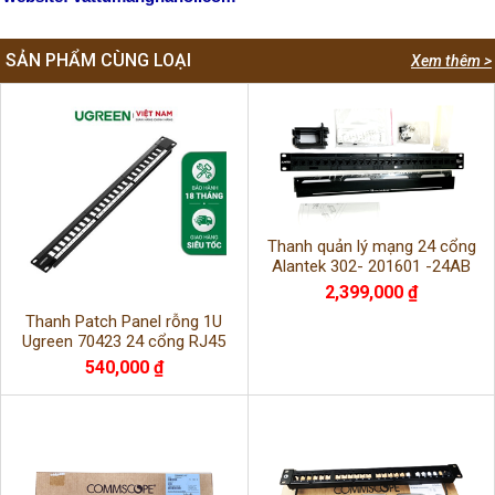
SẢN PHẨM CÙNG LOẠI
Xem thêm >
Thanh quản lý mạng 24 cổng
Alantek 302- 201601 -24AB
chuẩn USA hàng chính hãng mới
2,399,000 ₫
100%
Thanh Patch Panel rỗng 1U
Ugreen 70423 24 cổng RJ45
Cat5e/Cat6/Cat6A chính hãng
540,000 ₫