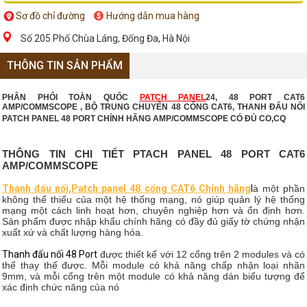
Sơ đồ chỉ đường
Hướng dẫn mua hàng
Số 205 Phố Chùa Láng, Đống Đa, Hà Nội
THÔNG TIN SẢN PHẨM
PHÂN PHỐI TOÀN QUỐC
PATCH PANEL
24, 48 PORT CAT6
AMP/COMMSCOPE , BỘ TRUNG CHUYỂN 48 CỔNG CAT6, THANH ĐẤU NỐI
PATCH PANEL 48 PORT CHÍNH HÃNG AMP/COMMSCOPE CÓ ĐỦ CO,CQ
THÔNG TIN CHI TIẾT PTACH PANEL 48 PORT CAT6
AMP/COMMSCOPE
Thanh đấu nối,Patch panel 48 cổng CAT6 Chính hãng
l
à một phần
không thể thiếu của một hệ thống mạng, nó giúp quản lý hệ thống
mạng một cách linh hoạt hơn, chuyên nghiệp hơn và ổn định hơn.
Sản phẩm được nhập khẩu chính hãng có đầy đủ giấy tờ chứng nhận
xuất xứ và chất lượng hàng hóa.
Thanh đấu nối 48 Port
được thiết kế với 12 cổng trên 2 modules và có
thể thay thế được. Mỗi module có khả năng chấp nhận loại nhãn
9mm, và mỗi cổng trên một module có khả năng dán biểu tượng để
xác định chức năng của nó