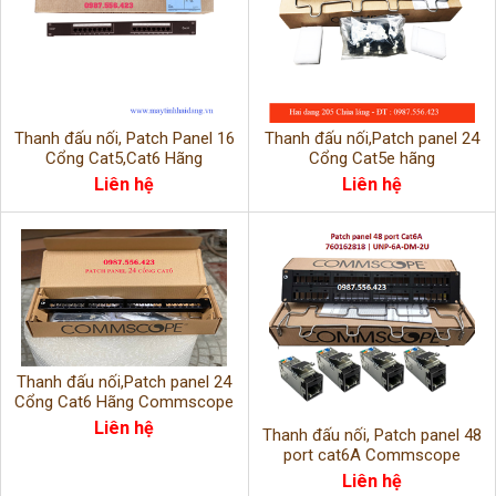
Thanh đấu nối, Patch Panel 16
Thanh đấu nối,Patch panel 24
Cổng Cat5,Cat6 Hãng
Cổng Cat5e hãng
Commscope.
AMP/COMMSCOPE
Liên hệ
Liên hệ
Thanh đấu nối,Patch panel 24
Cổng Cat6 Hãng Commscope
Mã PN:760237040
Liên hệ
Thanh đấu nối, Patch panel 48
port cat6A Commscope
760162818 | UNP-6A-DM-2U
Liên hệ